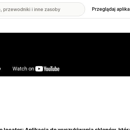
Przeglądaj aplika
nione obrazy w galerii
e locator: Aplikacja do wyszukiwania sklepów, która 