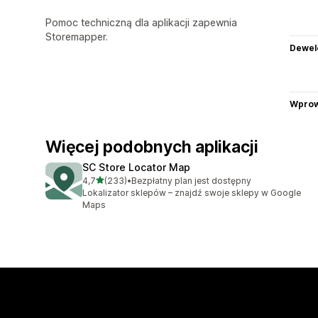
Pomoc techniczną dla aplikacji zapewnia
Storemapper.
Dewel
Wprow
Więcej podobnych aplikacji
SC Store Locator Map
na 5 gwiazdek
4,7
(233)
•
Bezpłatny plan jest dostępny
Łączna liczba recenzji: 233
Lokalizator sklepów – znajdź swoje sklepy w Google
Maps