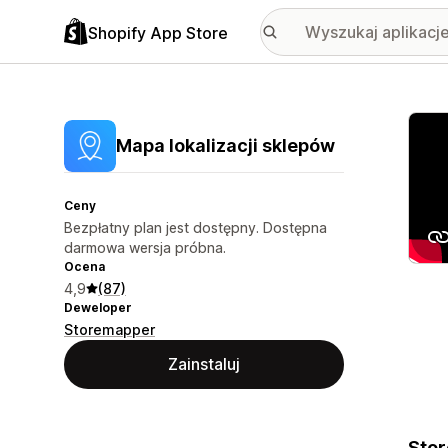
Shopify App Store
Wyróż
Mapa lokalizacji sklepów
Ceny
Bezpłatny plan jest dostępny. Dostępna
darmowa wersja próbna.
Ocena
4,9
(87)
Deweloper
Storemapper
Zainstaluj
Stor