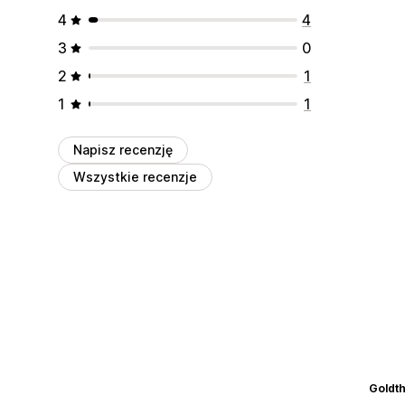
4
4
3
0
2
1
1
1
Napisz recenzję
Wszystkie recenzje
Goldt