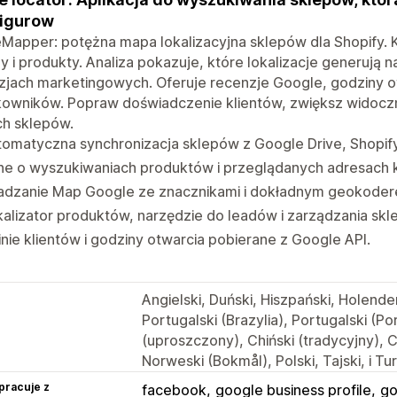
figurow
Mapper: potężna mapa lokalizacyjna sklepów dla Shopify. K
y i produkty. Analiza pokazuje, które lokalizacje generują
jach marketingowych. Oferuje recenzje Google, godziny ot
owników. Popraw doświadczenie klientów, zwiększ widoczno
ch sklepów.
omatyczna synchronizacja sklepów z Google Drive, Shopify
ne o wyszukiwaniach produktów i przeglądanych adresach k
adzanie Map Google ze znacznikami i dokładnym geokode
alizator produktów, narzędzie do leadów i zarządzania skl
nie klientów i godziny otwarcia pobierane z Google API.
Angielski, Duński, Hiszpański, Holender
Portugalski (Brazylia), Portugalski (Po
(uproszczony), Chiński (tradycyjny), C
Norweski (Bokmål), Polski, Tajski, i Tu
pracuje z
facebook
google business profile
go