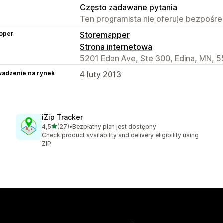
Często zadawane pytania
Ten programista nie oferuje bezpośred
oper
Storemapper
Strona internetowa
5201 Eden Ave, Ste 300, Edina, MN, 
adzenie na rynek
4 luty 2013
iZip Tracker
na 5 gwiazdek
4,5
(27)
•
Bezpłatny plan jest dostępny
Łączna liczba recenzji: 27
Check product availability and delivery eligibility using
ZIP