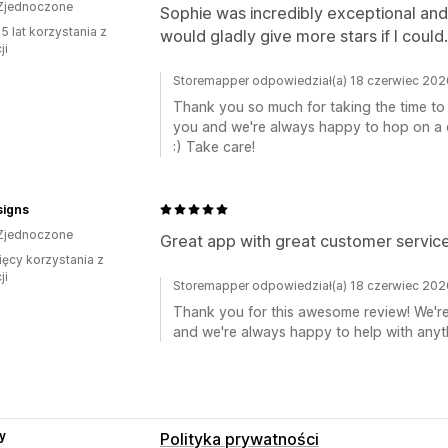
Zjednoczone
Sophie was incredibly exceptional and
5 lat korzystania z
would gladly give more stars if I could.
ji
Storemapper odpowiedział(a) 18 czerwiec 202
Thank you so much for taking the time to l
you and we're always happy to hop on a c
:) Take care!
signs
Zjednoczone
Great app with great customer service
ięcy korzystania z
ji
Storemapper odpowiedział(a) 18 czerwiec 202
Thank you for this awesome review! We're
and we're always happy to help with anyt
y
Polityka prywatności