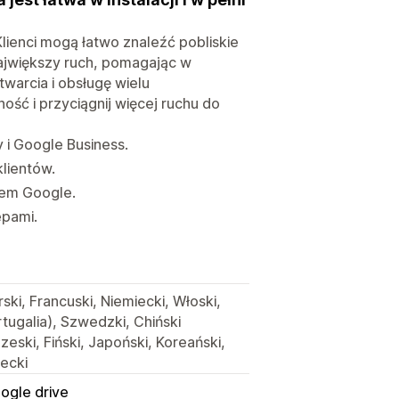
lienci mogą łatwo znaleźć pobliskie
 największy ruch, pomagając w
warcia i obsługę wielu
ść i przyciągnij więcej ruchu do
 i Google Business.
lientów.
rem Google.
epami.
ski, Francuski, Niemiecki, Włoski,
rtugalia), Szwedzki, Chiński
zeski, Fiński, Japoński, Koreański,
recki
ogle drive