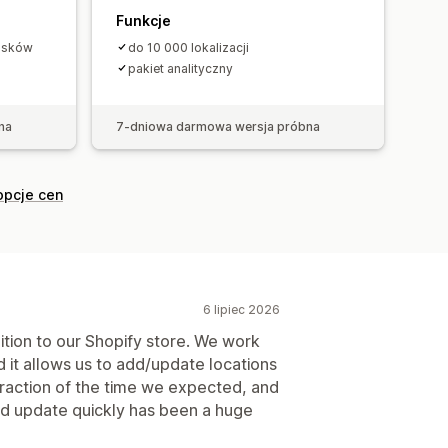
Funkcje
cisków
do 10 000 lokalizacji
pakiet analityczny
na
7-dniowa darmowa wersja próbna
opcje cen
6 lipiec 2026
tion to our Shopify store. We work
d it allows us to add/update locations
fraction of the time we expected, and
and update quickly has been a huge