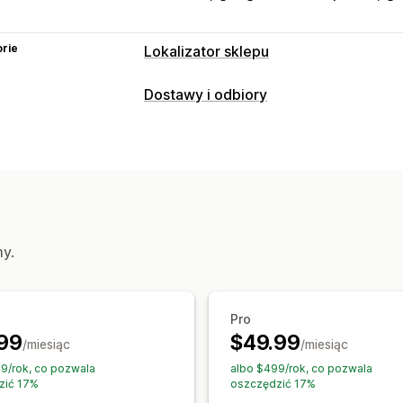
rie
Lokalizator sklepu
Opcje wyświetlania
Dostawy i odbiory
Strona lokalizatora
Style map
Godzi
Niestandardowy branding
Ikony nie
Obrazy
Pola niestandardowe
Wieloj
Import i eksport
Responsywność na u
Wyszukiwanie i filtry
my.
Wyszukiwanie według lokalizacji
Wys
Wyszukiwanie według nazwy sklepu
Geolokalizacja
Filtr odległości
Niest
Pro
99
$49.99
/miesiąc
/miesiąc
9/rok, co pozwala
albo $499/rok, co pozwala
zić 17%
oszczędzić 17%