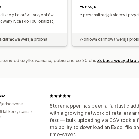
e
Funkcje
alizację kolorów i przycisków
personalizację kolorów i przy
towany ruch i do 100 lokalizacji
a darmowa wersja próbna
7-dniowa darmowa wersja prób
zależne od użytkowania są pobierane co 30 dni.
Zobacz wszystkie 
osa
Zjednoczone
Storemapper has been a fantastic addi
6 lat korzystania z
with a growing network of retailers an
ji
fast — bulk uploading via CSV took a 
the ability to download an Excel file 
time-saver.