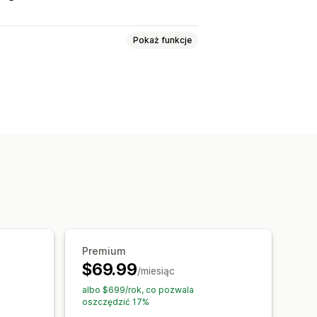
Pokaż funkcje
ny pracy
Wskazówki dojazdu
standardowe
Niestandardowy CSS
ęzyczne
Wiele lokalizacji
rządzeniach mobilnych
zukiwanie według produktów
Oznaczanie
Autouzupełnianie
andardowe filtry
Analizy
Premium
$69.99
/miesiąc
albo $699/rok, co pozwala
oszczędzić 17%