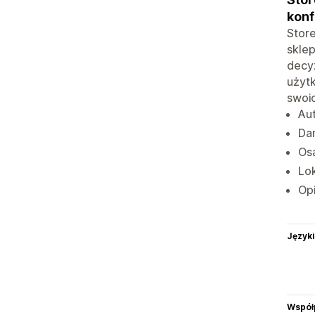
kon
Store
sklep
decyz
użytk
swoi
Aut
Da
Os
Lok
Opi
Języki
Współ