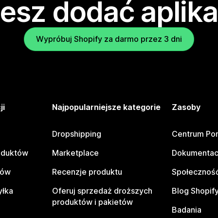
esz dodać aplika
Wypróbuj Shopify za darmo przez 3 dni
ji
Najpopularniejsze kategorie
Zasoby
Dropshipping
Centrum Po
oduktów
Marketplace
Dokumentac
tów
Recenzje produktu
Społeczność
yłka
Oferuj sprzedaż droższych
Blog Shopif
produktów i pakietów
Badania