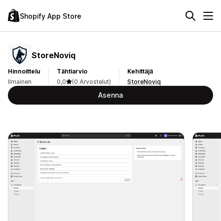
Shopify App Store
StoreNoviq
Hinnoittelu
Tähtiarvio
Kehittäjä
Ilmainen
0,0
(0 Arvostelut)
StoreNoviq
Asenna