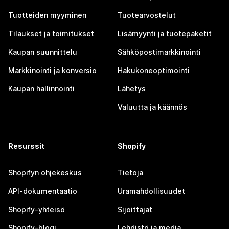
Tuotteiden myyminen
Tuotearvostelut
Tilaukset ja toimitukset
Lisämyynti ja tuotepaketit
Kaupan suunnittelu
Sähköpostimarkkinointi
Markkinointi ja konversio
Hakukoneoptimointi
Kaupan hallinnointi
Lähetys
Valuutta ja käännös
Resurssit
Shopify
Shopifyn ohjekeskus
Tietoja
API-dokumentaatio
Uramahdollisuudet
Shopify-yhteisö
Sijoittajat
Shopify-blogi
Lehdistö ja media