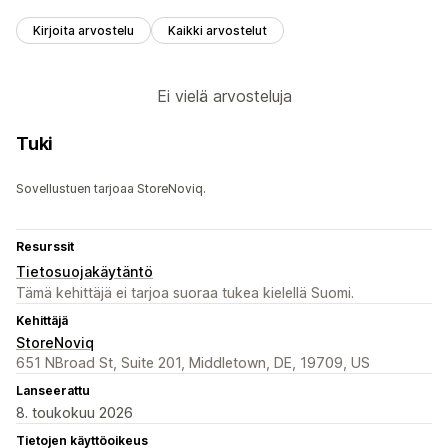
Kirjoita arvostelu
Kaikki arvostelut
Ei vielä arvosteluja
Tuki
Sovellustuen tarjoaa StoreNoviq.
Resurssit
Tietosuojakäytäntö
Tämä kehittäjä ei tarjoa suoraa tukea kielellä Suomi.
Kehittäjä
StoreNoviq
651 NBroad St, Suite 201, Middletown, DE, 19709, US
Lanseerattu
8. toukokuu 2026
Tietojen käyttöoikeus