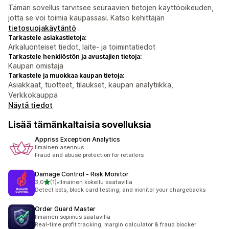
Tämän sovellus tarvitsee seuraavien tietojen käyttöoikeuden,
jotta se voi toimia kaupassasi. Katso kehittäjän
tietosuojakäytäntö
.
Tarkastele asiakastietoja:
Arkaluonteiset tiedot, laite- ja toimintatiedot
Tarkastele henkilöstön ja avustajien tietoja:
Kaupan omistaja
Tarkastele ja muokkaa kaupan tietoja:
Asiakkaat, tuotteet, tilaukset, kaupan analytiikka,
Verkkokauppa
Näytä tiedot
Lisää tämänkaltaisia sovelluksia
Appriss Exception Analytics
Ilmainen asennus
Fraud and abuse protection for retailers
Damage Control ‑ Risk Monitor
/ 5 tähteä
3,0
(1)
•
Ilmainen kokeilu saatavilla
1 arvostelua yhteensä
Detect bots, block card testing, and monitor your chargebacks
Order Guard Master
Ilmainen sopimus saatavilla
Real-time profit tracking, margin calculator & fraud blocker