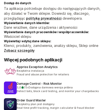
Dostęp do danych
Ta aplikacja potrzebuje dostępu do następujących danych,
aby działać w Twoim sklepie. Dowiedz się, dlaczego,
przeglądając
politykę prywatności
dewelopera.
Wyświetlanie danych klientów:
Dane wrażliwe, dane urządzenia i aktywności
Wyświetlanie danych pracowników i współpracowników:
Właściciel sklepu
Wyświetlaj i edytuj dane sklepu:
Klienci, produkty, zamówienia, analizy sklepu, Sklep online
Zobacz szczegóły
Więcej podobnych aplikacji
Appriss Exception Analytics
Bezpłatna instalacja
Fraud and abuse protection for retailers
Damage Control ‑ Risk Monitor
na 5 gwiazdek
3,0
(1)
•
Dostępna darmowa wersja próbna
Łączna liczba recenzji: 1
Detect bots, block card testing, and monitor your chargebacks
Order Guard Master
Bezpłatny plan jest dostępny
Real-time profit tracking, margin calculator & fraud blocker