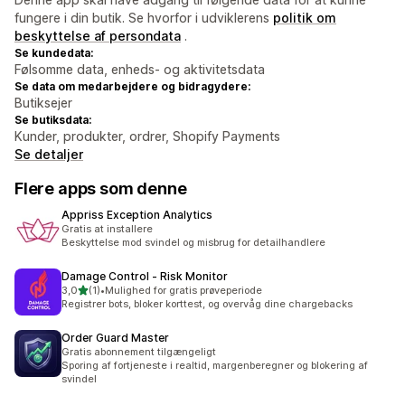
fungere i din butik. Se hvorfor i udviklerens
politik om
beskyttelse af persondata
.
Se kundedata:
Følsomme data, enheds- og aktivitetsdata
Se data om medarbejdere og bidragydere:
Butiksejer
Se butiksdata:
Kunder, produkter, ordrer, Shopify Payments
Se detaljer
Flere apps som denne
Appriss Exception Analytics
Gratis at installere
Beskyttelse mod svindel og misbrug for detailhandlere
Damage Control ‑ Risk Monitor
ud af 5 stjerner
3,0
(1)
•
Mulighed for gratis prøveperiode
1 anmeldelser i alt
Registrer bots, bloker korttest, og overvåg dine chargebacks
Order Guard Master
Gratis abonnement tilgængeligt
Sporing af fortjeneste i realtid, margenberegner og blokering af
svindel