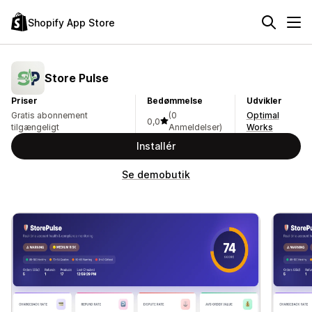
Shopify App Store
Store Pulse
Priser
Bedømmelse
Udvikler
Gratis abonnement
(0
Optimal
0,0
tilgængeligt
Anmeldelser)
Works
Installér
Se demobutik