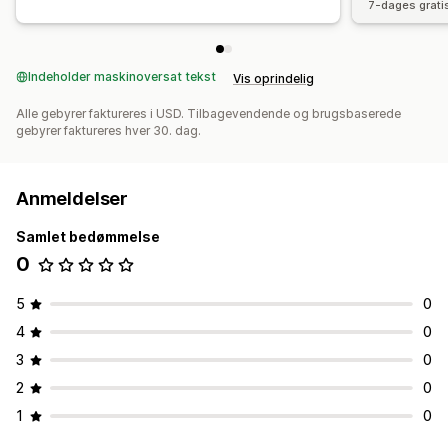
7-dages grati
Indeholder maskinoversat tekst
Vis oprindelig
Alle gebyrer faktureres i USD. Tilbagevendende og brugsbaserede
gebyrer faktureres hver 30. dag.
Anmeldelser
Samlet bedømmelse
0
5
0
4
0
3
0
2
0
1
0