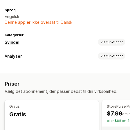
Sprog
Engelsk
Denne app er ikke oversat til Dansk
Kategorier
Svindel
Vis funktioner
Svindeltyper
Analyser
Vis funktioner
Chargebacks
Kundeadfærd
Forebyggelsesværktøjer
Sporing i realtid
Tilpassede regler
Priser
Markedsføring og salg
Vælg det abonnement, der passer bedst til din virksomhed.
Underretninger og analyse
Købssporing
Chargebackunderretninger
Mistænkelig aktivitet
Visualiseringer og rapporter
Gratis
StorePulse P
$7.99
Gratis
Kontrolpanel med analyser
om 
eller $85 om år