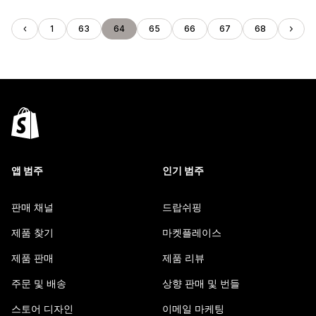
1
63
64
65
66
67
68
앱 범주
인기 범주
판매 채널
드랍쉬핑
제품 찾기
마켓플레이스
제품 판매
제품 리뷰
주문 및 배송
상향 판매 및 번들
스토어 디자인
이메일 마케팅