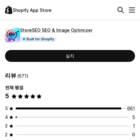
Shopify App Store
StoreSEO SEO & Image Optimizer
Built for Shopify
설치
리뷰
(671)
전체 평점
5
5
661
4
5
3
1
2
0