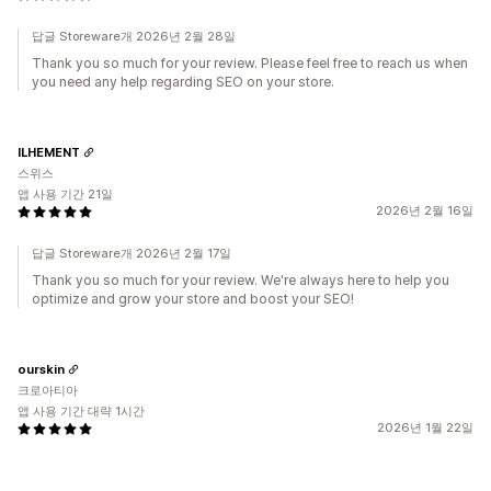
답글 Storeware개 2026년 2월 28일
Thank you so much for your review. Please feel free to reach us when
you need any help regarding SEO on your store.
ILHEMENT
스위스
앱 사용 기간 21일
2026년 2월 16일
답글 Storeware개 2026년 2월 17일
Thank you so much for your review. We're always here to help you
optimize and grow your store and boost your SEO!
ourskin
크로아티아
앱 사용 기간 대략 1시간
2026년 1월 22일