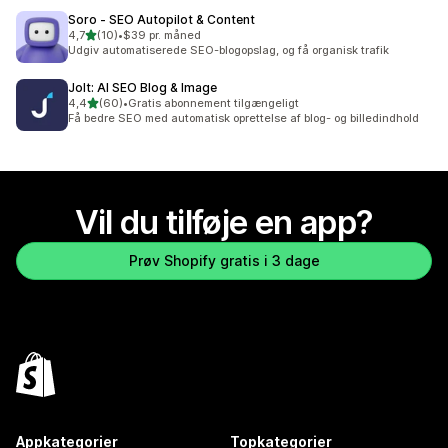
Soro ‑ SEO Autopilot & Content
ud af 5 stjerner
4,7
(10)
•
$39 pr. måned
10 anmeldelser i alt
Udgiv automatiserede SEO-blogopslag, og få organisk trafik
Jolt: AI SEO Blog & Image
ud af 5 stjerner
4,4
(60)
•
Gratis abonnement tilgængeligt
60 anmeldelser i alt
Få bedre SEO med automatisk oprettelse af blog- og billedindhold
Vil du tilføje en app?
Prøv Shopify gratis i 3 dage
Appkategorier
Topkategorier