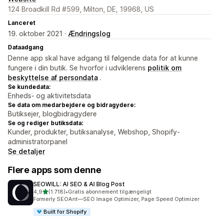
124 Broadkill Rd #599, Milton, DE, 19968, US
Lanceret
19. oktober 2021 ·
Ændringslog
Dataadgang
Denne app skal have adgang til følgende data for at kunne
fungere i din butik. Se hvorfor i udviklerens
politik om
beskyttelse af persondata
.
Se kundedata:
Enheds- og aktivitetsdata
Se data om medarbejdere og bidragydere:
Butiksejer, blogbidragydere
Se og rediger butiksdata:
Kunder, produkter, butiksanalyse, Webshop, Shopify-
administratorpanel
Se detaljer
Flere apps som denne
SEOWILL: AI SEO & AI Blog Post
ud af 5 stjerner
4,9
(1.718)
•
Gratis abonnement tilgængeligt
1718 anmeldelser i alt
Formerly SEOAnt—SEO Image Optimizer, Page Speed Optimizer
Built for Shopify