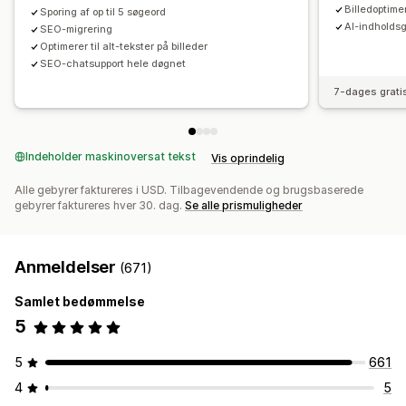
Billedoptime
Sporing af op til 5 søgeord
Rangeringssporing
Konverteringssporing
Websitetrafik
AI-indholdsg
SEO-migrering
Test
A/B-test
Optimerer til alt-tekster på billeder
SEO-chatsupport hele døgnet
7-dages grati
Indeholder maskinoversat tekst
Vis oprindelig
Alle gebyrer faktureres i USD. Tilbagevendende og brugsbaserede
gebyrer faktureres hver 30. dag.
Se alle prismuligheder
Anmeldelser
(671)
Samlet bedømmelse
5
5
661
4
5