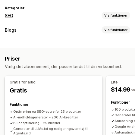
Kategorier
SEO
Vis funktioner
SEO-værktøjer
Blogs
Vis funktioner
Komprimering af billeder
Ændring af billedstørrelse
Skabelse af indhold
Alternativ tekst
Konvertering af filtyper
Brødkrummer
Skabeloner
Generering med kunstig intelligens
Websiteoversigter
Sideindeksering
Metatags
Priser
Masseoprettelse
Flere sprog
Udvidede kodestykker
JSON-LD
Skemaer
Scripts
Vælg det abonnement, der passer bedst til din virksomhed.
Masseredigering
Generering med kunstig intelligens
SEO
Lokal SEO
Optimering af webadresser
Søgeordsoptimering
Metatags
Udvidede kodestykker
Gratis for altid
Lite
Optimering af billeder
Hastighedsoptimering
Alternative tags
SEO-analyse
Artikeltags
Permalinks
$14.99
Gratis
o
Optimering af indhold
Optimering af metadata
Optimering af webadresser
Scoringsværktøj
Optimering af tema
Automatiseringer
XML-websiteoversigt
Analyser
Funktioner
Funktioner
100 produkt
Overvågning af resultater
Optimering og SEO-score for 25 produkter
Generator ti
AI-indholdsgenerator – 200 AI-kreditter
SEO-score
Revisioner
Rapportering
Indblik og tips
Anmodning om
Billedoptimering – 25 billeder
Analyser
Analyse af konkurrent
Analyse af søgeord
Google Anal
Generator til LLMs.txt og redigeringsværktøj til
Automatisk i
Agents.md
Analyse af hastighed
Analyse af indhold
Sporing