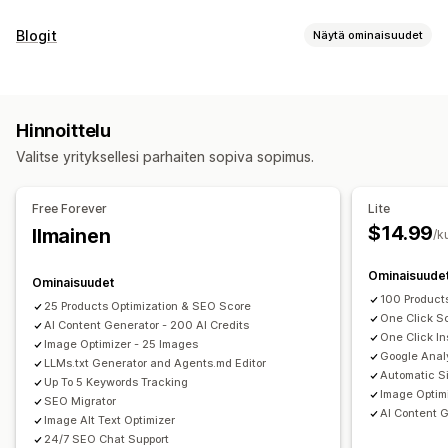
Hakuoptimointityökalut
Blogit
Näytä ominaisuudet
Kuvan pakkaus
Kuvakoon muuttaminen
ALT-teksti
Sisällöntuotanto
Tiedostotyyppien muuntaminen
Navigointipolut
Mallit
Tekoälygenerointi
Joukkoluominen
Monikielisyys
Sivukartat
Sivujen indeksointi
Meta-tunnisteet
Hinnoittelu
Rich-koodinpätkät
JSON-LD
Skeemat
Skriptit
Hakukoneoptimointi
Valitse yrityksellesi parhaiten sopiva sopimus.
Joukkomuokkaus
Tekoälygenerointi
Avainsanaoptimointi
Meta-tunnisteet
Rich-koodinpätkät
Paikallinen hakukoneoptimointi
URL-optimointi
Vaihtoehtoiset tunnisteet
SEO-analyysi
Free Forever
Lite
Kuvan optimointi
Nopeuden optimointi
Artikkelin tunnisteet
Ikilinkit
URL-optimointi
$14.99
Ilmainen
/k
Sisällön optimointi
Metadatan optimointi
Pisteytystyökalu
XML-sivustokartta
Analytiikka
Teeman optimointi
Automaatiot
Ominaisuude
Ominaisuudet
100 Product
Tehokkuuden valvonta
25 Products Optimization & SEO Score
One Click S
AI Content Generator - 200 AI Credits
SEO-pisteet
Tarkastukset
Raportointi
Tiedot ja vinkit
One Click I
Image Optimizer - 25 Images
Analytiikka
Kilpailija-analyysi
Avainsana-analyysi
Google Anal
LLMs.txt Generator and Agents.md Editor
Automatic S
Nopeusanalyysi
Sisältöanalyysi
Seuranta
Up To 5 Keywords Tracking
Image Optim
SEO Migrator
Ranking-seuranta
Konversioseuranta
Sivustoliikenne
AI Content G
Image Alt Text Optimizer
Testaaminen
A/B-testaus
24/7 SEO Chat Support