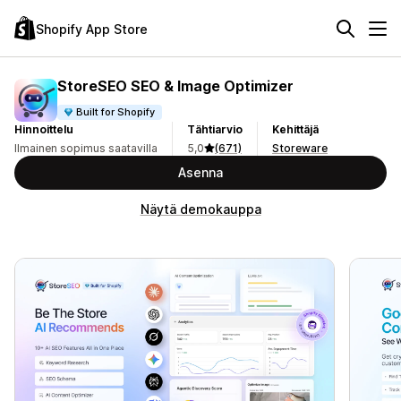
Shopify App Store
StoreSEO SEO & Image Optimizer
Built for Shopify
Hinnoittelu
Tähtiarvio
Kehittäjä
Ilmainen sopimus saatavilla
5,0
(671)
Storeware
Asenna
Näytä demokauppa