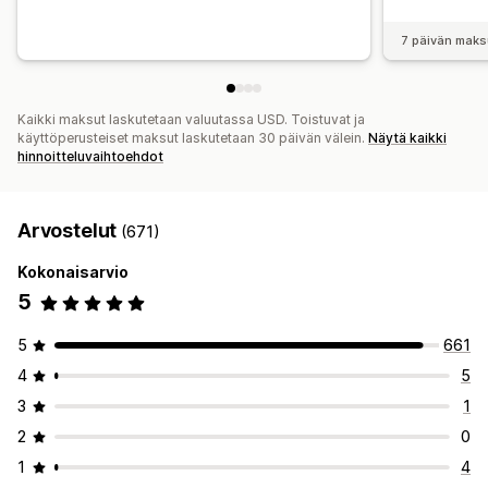
7 päivän maks
Kaikki maksut laskutetaan valuutassa USD. Toistuvat ja
käyttöperusteiset maksut laskutetaan 30 päivän välein.
Näytä kaikki
hinnoitteluvaihtoehdot
Arvostelut
(671)
Kokonaisarvio
5
5
661
4
5
3
1
2
0
1
4