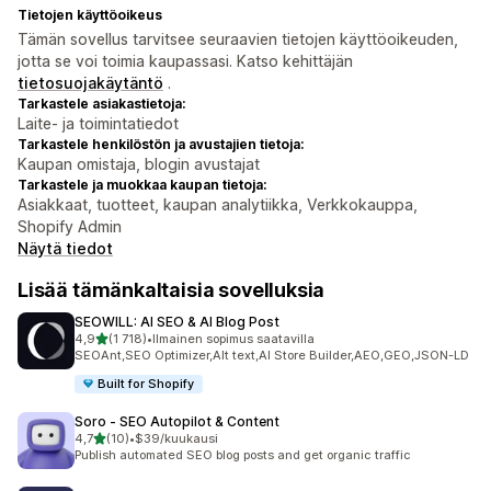
Tietojen käyttöoikeus
Tämän sovellus tarvitsee seuraavien tietojen käyttöoikeuden,
jotta se voi toimia kaupassasi. Katso kehittäjän
tietosuojakäytäntö
.
Tarkastele asiakastietoja:
Laite- ja toimintatiedot
Tarkastele henkilöstön ja avustajien tietoja:
Kaupan omistaja, blogin avustajat
Tarkastele ja muokkaa kaupan tietoja:
Asiakkaat, tuotteet, kaupan analytiikka, Verkkokauppa,
Shopify Admin
Näytä tiedot
Lisää tämänkaltaisia sovelluksia
SEOWILL: AI SEO & AI Blog Post
/ 5 tähteä
4,9
(1 718)
•
Ilmainen sopimus saatavilla
1718 arvostelua yhteensä
SEOAnt,SEO Optimizer,Alt text,AI Store Builder,AEO,GEO,JSON-LD
Built for Shopify
Soro ‑ SEO Autopilot & Content
/ 5 tähteä
4,7
(10)
•
$39/kuukausi
10 arvostelua yhteensä
Publish automated SEO blog posts and get organic traffic