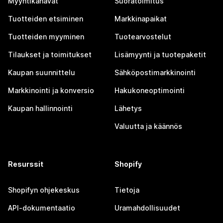
Myyntikanavat
Suoratoimitus
Tuotteiden etsiminen
Markkinapaikat
Tuotteiden myyminen
Tuotearvostelut
Tilaukset ja toimitukset
Lisämyynti ja tuotepaketit
Kaupan suunnittelu
Sähköpostimarkkinointi
Markkinointi ja konversio
Hakukoneoptimointi
Kaupan hallinnointi
Lähetys
Valuutta ja käännös
Resurssit
Shopify
Shopifyn ohjekeskus
Tietoja
API-dokumentaatio
Uramahdollisuudet