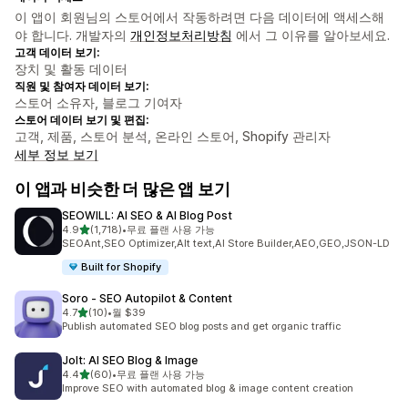
이 앱이 회원님의 스토어에서 작동하려면 다음 데이터에 액세스해
야 합니다. 개발자의
개인정보처리방침
에서 그 이유를 알아보세요.
고객 데이터 보기:
장치 및 활동 데이터
직원 및 참여자 데이터 보기:
스토어 소유자, 블로그 기여자
스토어 데이터 보기 및 편집:
고객, 제품, 스토어 분석, 온라인 스토어, Shopify 관리자
세부 정보 보기
이 앱과 비슷한 더 많은 앱 보기
SEOWILL: AI SEO & AI Blog Post
별 5개 중
4.9
(1,718)
•
무료 플랜 사용 가능
총 리뷰 1718개
SEOAnt,SEO Optimizer,Alt text,AI Store Builder,AEO,GEO,JSON-LD
Built for Shopify
Soro ‑ SEO Autopilot & Content
별 5개 중
4.7
(10)
•
월 $39
총 리뷰 10개
Publish automated SEO blog posts and get organic traffic
Jolt: AI SEO Blog & Image
별 5개 중
4.4
(60)
•
무료 플랜 사용 가능
총 리뷰 60개
Improve SEO with automated blog & image content creation