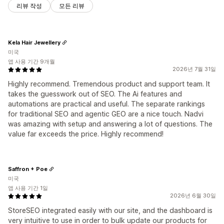
리뷰 작성
모든 리뷰
Kela Hair Jewellery
미국
앱 사용 기간 9개월
2026년 7월 31일
Highly recommend. Tremendous product and support team. It
takes the guesswork out of SEO. The Ai features and
automations are practical and useful. The separate rankings
for traditional SEO and agentic GEO are a nice touch. Nadvi
was amazing with setup and answering a lot of questions. The
value far exceeds the price. Highly recommend!
Saffron + Poe
미국
앱 사용 기간 1일
2026년 6월 30일
StoreSEO integrated easily with our site, and the dashboard is
very intuitive to use in order to bulk update our products for