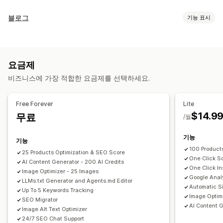
SEO 도구
블로그
기능 표시
이미지 압축
이미지 크기 조정
대체 텍스트
파일 유형 변환
콘텐츠 생성
이동 경로
사이트 맵
페이지 색인 생성
메타 태그
템플릿
AI 생성
대량 작성
여러 언어
리치 코드 조각
JSON-LD
스키마
스크립트
대량 편집
AI 생성
요금제
로컬 SEO
URL 최적화
이미지 최적화
속도 최적화
SEO
비즈니스에 가장 적합한 요금제를 선택하세요.
콘텐츠 최적화
메타데이터 최적화
테마 최적화
자동화
키워드 최적화
메타 태그
리치 코드 조각
Alt 태그
SEO 분석
기사 태그
퍼머링크
URL 최적화
채점 도구
XML 사이트 맵
분석
실적 모니터링
Free Forever
Lite
SEO 점수
감사
보고
분석 정보 및 팁
분석
경쟁사 분석
$14.9
무료
/월
키워드 분석
속도 분석
콘텐츠 분석
추적
순위 추적
전환 추적
기능
웹사이트 트래픽
테스트
A/B 테스트
기능
100 Product
25 Products Optimization & SEO Score
One Click S
AI Content Generator - 200 AI Credits
One Click I
Image Optimizer - 25 Images
Google Anal
LLMs.txt Generator and Agents.md Editor
Automatic S
Up To 5 Keywords Tracking
Image Optim
SEO Migrator
AI Content G
Image Alt Text Optimizer
24/7 SEO Chat Support