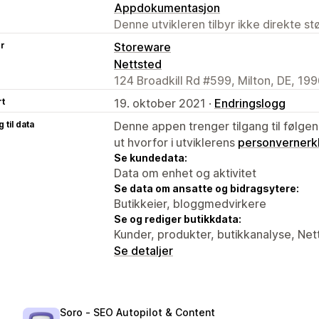
Appdokumentasjon
Denne utvikleren tilbyr ikke direkte s
er
Storeware
Nettsted
124 Broadkill Rd #599, Milton, DE, 19
rt
19. oktober 2021 ·
Endringslogg
 til data
Denne appen trenger tilgang til følgen
ut hvorfor i utviklerens
personvernerk
Se kundedata:
Data om enhet og aktivitet
Se data om ansatte og bidragsytere:
Butikkeier, bloggmedvirkere
Se og rediger butikkdata:
Kunder, produkter, butikkanalyse, Net
Se detaljer
Soro ‑ SEO Autopilot & Content