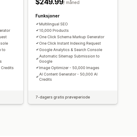
$249.99
ringssporing
Trafikk til nettstedet
/ måned
Funksjoner
Multilingual SEO
erator
10,000 Products
uest
One Click Schema Markup Generator
nsole
One Click Instant Indexing Request
 to
Google Analytics & Search Console
Automatic Sitemap Submission to
s
Google
 Credits
Image Optimizer - 50,000 Images
AI Content Generator - 50,000 AI
Credits
7-dagers gratis prøveperiode