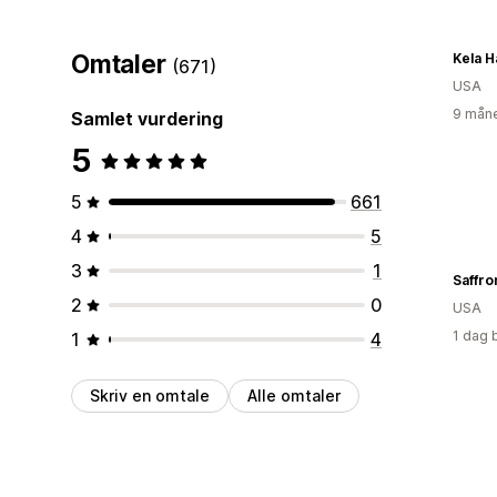
Omtaler
Kela H
(671)
USA
9 måne
Samlet vurdering
5
5
661
4
5
3
1
Saffro
2
0
USA
1 dag 
1
4
Skriv en omtale
Alle omtaler