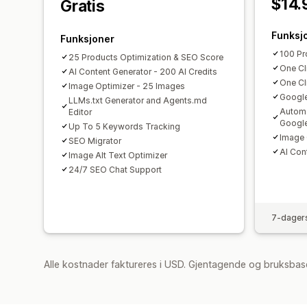
$14.
Gratis
Funksj
Funksjoner
100 Pr
25 Products Optimization & SEO Score
One Cl
AI Content Generator - 200 AI Credits
One Cl
Image Optimizer - 25 Images
Google
LLMs.txt Generator and Agents.md
Automa
Editor
Googl
Up To 5 Keywords Tracking
Image 
SEO Migrator
AI Con
Image Alt Text Optimizer
24/7 SEO Chat Support
7-dagers
Alle kostnader faktureres i USD. Gjentagende og bruksbas