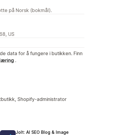
tøtte på Norsk (bokmål).
968, US
de data for å fungere i butikken. Finn
læring
.
tbutikk, Shopify-administrator
Jolt: AI SEO Blog & Image