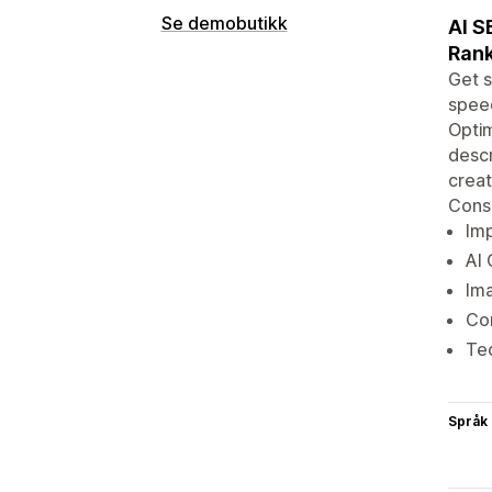
Se demobutikk
AI S
Rank
Get 
speed
Optim
descr
creat
Conso
Imp
AI 
Ima
Co
Tec
Språk