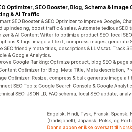
EO Optimizer, SEO Booster, Blog, Schema & Image 
ing & AI Traffic
smart SEO Booster & SEO Optimizer to improve Google, Cha
 up indexing, boost traffic & sales. Automate tedious SEO 
izer & AI Content Writer to optimize product SEO, local SE
iptions & tags, image alt text, compress images, generate 
e SEO friendly meta titles, descriptions & LLMs.txt. Track 
le & Google Analytics.
rove Google Ranking: Optimize product, blog SEO & page s
Content Optimizer for Blog, Meta Title, Meta description, P
ge Optimizer: Resize, compress & bulk generate image alt 
nnect SEO Tools: Google Search Console & Google Analytic
hnical SEO: JSON LD, FAQ schema, local SEO update, analyt
Engelsk, Hindi, Tysk, Fransk, Spansk, 
(tradisjonell), Japansk, Polsk, og Port
Denne appen er ikke oversatt til Nors