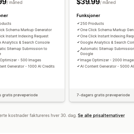
99
$39.99
/ måned
Sporing
Rangeringssporing
/ måned
Konverte
Testing
A/B-testing
oner
Funksjoner
oducts
250 Products
ick Schema Markup Generator
One Click Schema Markup Gen
ick Instant Indexing Request
One Click Instant Indexing Req
 Analytics & Search Console
Google Analytics & Search Co
tic Sitemap Submission to
Automatic Sitemap Submission
e
Google
Optimizer - 500 Images
Image Optimizer - 2000 Image
tent Generator - 1000 AI Credits
AI Content Generator - 5000 AI
 gratis prøveperiode
7-dagers gratis prøveperiode
erte kostnader faktureres hver 30. dag.
Se alle prisalternativer