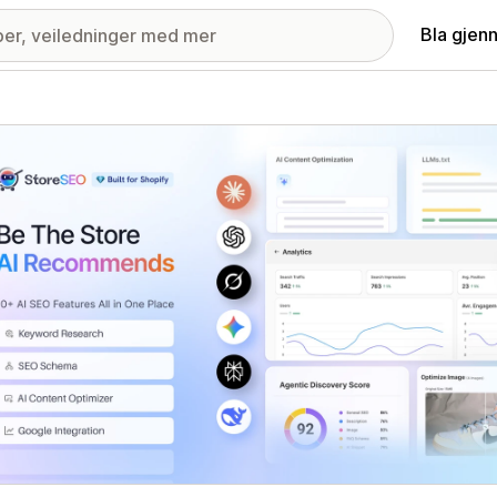
Bla gjen
ri med fremhevede bilder