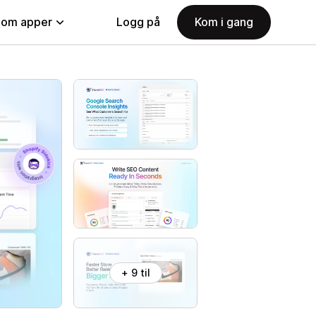
nom apper
Logg på
Kom i gang
+ 9 til