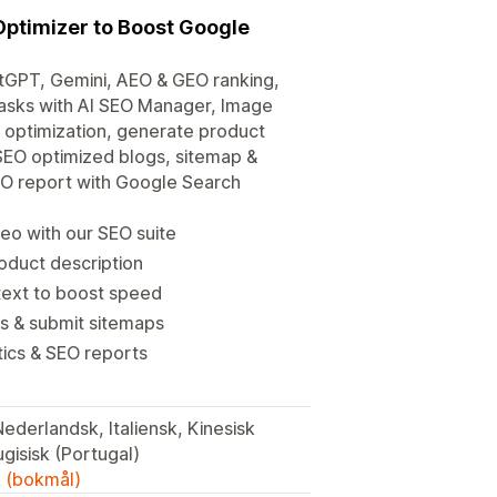
Optimizer to Boost Google
tGPT, Gemini, AEO & GEO ranking,
tasks with AI SEO Manager, Image
O optimization, generate product
SEO optimized blogs, sitemap &
SEO report with Google Search
eo with our SEO suite
roduct description
text to boost speed
s & submit sitemaps
ics & SEO reports
Nederlandsk, Italiensk, Kinesisk
ugisisk (Portugal)
k (bokmål)