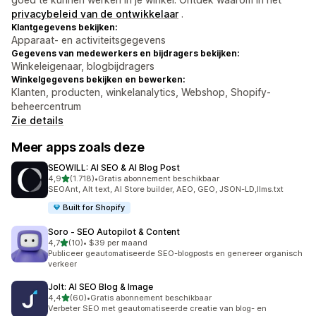
privacybeleid van de ontwikkelaar
.
Klantgegevens bekijken:
Apparaat- en activiteitsgegevens
Gegevens van medewerkers en bijdragers bekijken:
Winkeleigenaar, blogbijdragers
Winkelgegevens bekijken en bewerken:
Klanten, producten, winkelanalytics, Webshop, Shopify-
beheercentrum
Zie details
Meer apps zoals deze
SEOWILL: AI SEO & AI Blog Post
van 5 sterren
4,9
(1.718)
•
Gratis abonnement beschikbaar
1718 recensies in totaal
SEOAnt, Alt text, AI Store builder, AEO, GEO, JSON-LD,llms.txt
Built for Shopify
Soro ‑ SEO Autopilot & Content
van 5 sterren
4,7
(10)
•
$39 per maand
10 recensies in totaal
Publiceer geautomatiseerde SEO-blogposts en genereer organisch
verkeer
Jolt: AI SEO Blog & Image
van 5 sterren
4,4
(60)
•
Gratis abonnement beschikbaar
60 recensies in totaal
Verbeter SEO met geautomatiseerde creatie van blog- en