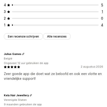
4
5
3
1
2
0
1
4
Een recensie schrijven
Alle recensies
Julius Games
België
Ongeveer 12 uur gebruiken de app
2 augustus 2026
Zeer goede app die doet wat ze beloofd en ook een vlotte en
vriendelijke support!
Kela Hair Jewellery
Verenigde Staten
9 maanden gebruiken de app