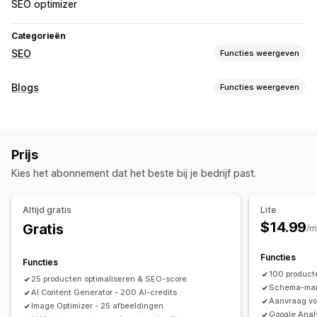
SEO optimizer
Categorieën
SEO
Functies weergeven
SEO-tools
Blogs
Functies weergeven
Beeldcompressie
Formaataanpassing van afbeeldingen
Contentontwikkeling
Alt-tekst
Bestandstypes omzetten
Broodkruimels
Templates
AI-generatie
In bulk aanmaken
Meerdere talen
Sitemaps
Pagina-indexering
Metatags
Rich snippets
Prijs
JSON-LD
Schema's
Scripts
Bulkbewerking
AI-generatie
SEO
Kies het abonnement dat het beste bij je bedrijf past.
Lokale SEO
URL-optimalisatie
Beeldoptimalisatie
Trefwoordoptimalisatie
Metatags
Rich snippets
Alt-tags
Snelheidsoptimalisatie
Contentoptimalisatie
SEO-analyse
Artikeltags
Permalinks
URL-optimalisatie
Altijd gratis
Lite
Optimalisatie van metagegevens
Thema-optimalisatie
Scoretool
XML-sitemap
Analytics
$14.99
Gratis
/m
Automatiseringen
Functies
Prestaties bijhouden
Functies
100 product
SEO-score
Audits
Rapportage
Inzichten en tips
25 producten optimaliseren & SEO-score
Schema-mark
AI Content Generator - 200 AI-credits
Analytics
Concurrentie-analyse
Trefwoordanalyse
Aanvraag voo
Image Optimizer - 25 afbeeldingen
Snelheidsanalyse
Contentanalyse
Tracking
Google Anal