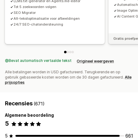
LLMs.txt-generator en Agents.md-editor
Automatisch
Score-tracking
Conversietracking
Websiteverkeer
Tot 5 zoekwoorden volgen
Image Optim
SEO Migrator
Testen
A/B-testen
AI Content G
Alt-tekstoptimalisatie voor afbeeldingen
24/7 SEO-chatondersteuning
Gratis proefp
Bevat automatisch vertaalde tekst
Origineel weergeven
Alle betalingen worden in USD gefactureerd. Terugkerende en op
gebruik gebaseerde kosten worden om de 30 dagen gefactureerd.
Alle
prijsopties
Recensies
(671)
Algemene beoordeling
5
5
661