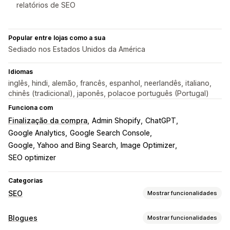
relatórios de SEO
Popular entre lojas como a sua
Sediado nos Estados Unidos da América
Idiomas
inglês, hindi, alemão, francês, espanhol, neerlandês, italiano,
chinês (tradicional), japonês, polacoe português (Portugal)
Funciona com
Finalização da compra
Admin Shopify
ChatGPT
Google Analytics
Google Search Console
Google, Yahoo and Bing Search
Image Optimizer
SEO optimizer
Categorias
SEO
Mostrar funcionalidades
Ferramentas de SEO
Blogues
Mostrar funcionalidades
Compressão de imagens
Redimensionamento de imagens