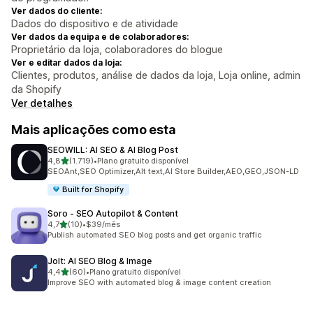
Ver dados do cliente:
Dados do dispositivo e de atividade
Ver dados da equipa e de colaboradores:
Proprietário da loja, colaboradores do blogue
Ver e editar dados da loja:
Clientes, produtos, análise de dados da loja, Loja online, admin
da Shopify
Ver detalhes
Mais aplicações como esta
SEOWILL: AI SEO & AI Blog Post
de 5 estrelas
4,8
(1.719)
•
Plano gratuito disponível
1719 total de avaliações
SEOAnt,SEO Optimizer,Alt text,AI Store Builder,AEO,GEO,JSON-LD
Built for Shopify
Soro ‑ SEO Autopilot & Content
de 5 estrelas
4,7
(10)
•
$39/mês
10 total de avaliações
Publish automated SEO blog posts and get organic traffic
Jolt: AI SEO Blog & Image
de 5 estrelas
4,4
(60)
•
Plano gratuito disponível
60 total de avaliações
Improve SEO with automated blog & image content creation