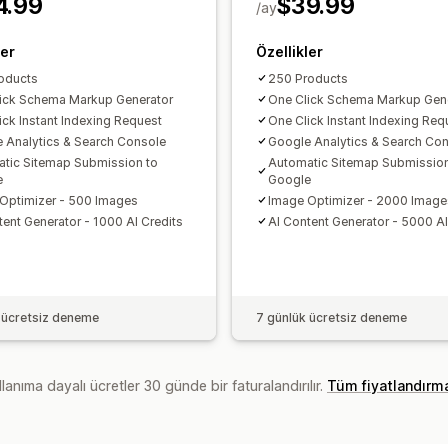
4.99
$39.99
Rakip analizi
/ay
Anahtar sözcük analizi
Sıralama izleme
Dönüşüm izleme
Web
ler
Özellikler
oducts
250 Products
ick Schema Markup Generator
One Click Schema Markup Gen
ick Instant Indexing Request
One Click Instant Indexing Req
 Analytics & Search Console
Google Analytics & Search Co
tic Sitemap Submission to
Automatic Sitemap Submission
e
Google
Optimizer - 500 Images
Image Optimizer - 2000 Image
tent Generator - 1000 AI Credits
AI Content Generator - 5000 AI
 ücretsiz deneme
7 günlük ücretsiz deneme
lanıma dayalı ücretler 30 günde bir faturalandırılır.
Tüm fiyatlandırm