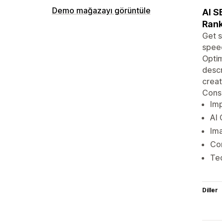
Demo mağazayı görüntüle
AI S
Rank
Get 
speed
Optim
descr
creat
Conso
Imp
AI 
Ima
Co
Tec
Diller