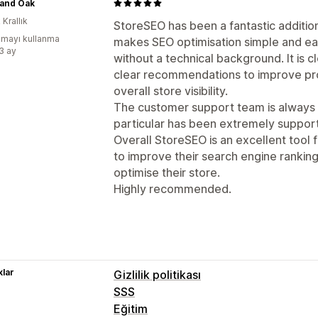
 and Oak
 Krallık
StoreSEO has been a fantastic additio
mayı kullanma
makes SEO optimisation simple and ea
:3 ay
without a technical background. It is c
clear recommendations to improve pro
overall store visibility.
The customer support team is always 
particular has been extremely support
Overall StoreSEO is an excellent tool 
to improve their search engine ranking
optimise their store.
Highly recommended.
lar
Gizlilik politikası
SSS
Eğitim