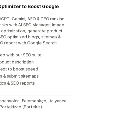
Optimizer to Boost Google
tGPT, Gemini, AEO & GEO ranking,
tasks with AI SEO Manager, Image
O optimization, generate product
SEO optimized blogs, sitemap &
SEO report with Google Search
eo with our SEO suite
roduct description
text to boost speed
s & submit sitemaps
ics & SEO reports
 İspanyolca, Felemenkçe, İtalyanca,
Portekizce (Portekiz)