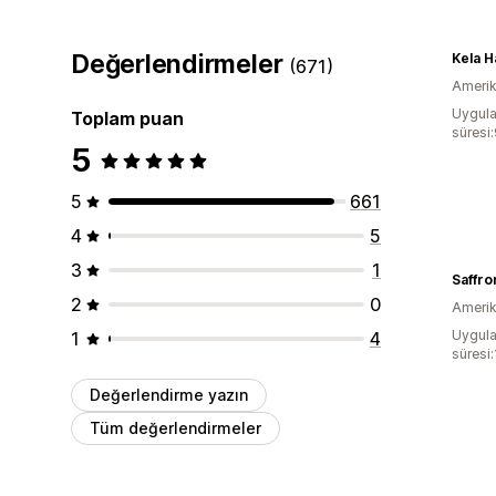
Değerlendirmeler
Kela H
(671)
Amerika
Uygula
Toplam puan
süresi
5
5
661
4
5
3
1
Saffro
2
0
Amerika
Uygula
1
4
süresi
Değerlendirme yazın
Tüm değerlendirmeler