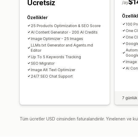
$1
Ücretsiz
/ay
Özellik
Özellikler
100 Pr
25 Products Optimization & SEO Score
One Cl
AI Content Generator - 200 AI Credits
One Cl
Image Optimizer - 25 Images
Google
LLMs.txt Generator and Agents.md
Automa
Editor
Googl
Up To 5 Keywords Tracking
Image 
SEO Migrator
AI Con
Image Alt Text Optimizer
24/7 SEO Chat Support
7 günlük
Tüm ücretler USD cinsinden faturalandırılır. Yinelenen ve kul