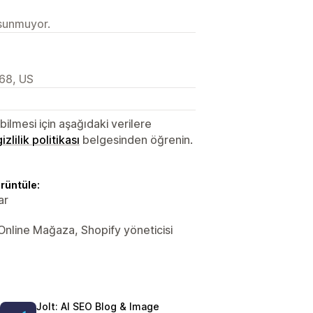
 sunmuyor.
968, US
lmesi için aşağıdaki verilere
gizlilik politikası
belgesinden öğrenin.
örüntüle:
ar
 Online Mağaza, Shopify yöneticisi
Jolt: AI SEO Blog & Image