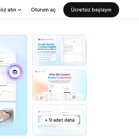
öz atın
Oturum aç
Ücretsiz başlayın
+ 9 adet daha