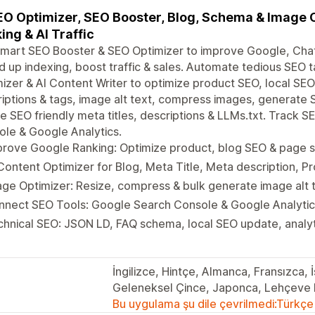
EO Optimizer, SEO Booster, Blog, Schema & Image 
ing & AI Traffic
smart SEO Booster & SEO Optimizer to improve Google, Cha
 up indexing, boost traffic & sales. Automate tedious SEO 
izer & AI Content Writer to optimize product SEO, local SE
iptions & tags, image alt text, compress images, generate 
e SEO friendly meta titles, descriptions & LLMs.txt. Track 
le & Google Analytics.
rove Google Ranking: Optimize product, blog SEO & page s
Content Optimizer for Blog, Meta Title, Meta description, P
ge Optimizer: Resize, compress & bulk generate image alt 
nnect SEO Tools: Google Search Console & Google Analytic
hnical SEO: JSON LD, FAQ schema, local SEO update, analyt
İngilizce, Hintçe, Almanca, Fransızca,
Geleneksel Çince, Japonca, Lehçeve 
Bu uygulama şu dile çevrilmedi:Türkçe