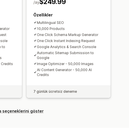
$249.99
Hız analizi
İçerik analizi
/ay
İzleme
 sitesi trafiği
Test
A/B testi
Özellikler
Multilingual SEO
erator
10,000 Products
uest
One Click Schema Markup Generator
nsole
One Click Instant Indexing Request
 to
Google Analytics & Search Console
Automatic Sitemap Submission to
s
Google
 Credits
Image Optimizer - 50,000 Images
AI Content Generator - 50,000 AI
Credits
7 günlük ücretsiz deneme
a seçeneklerini göster