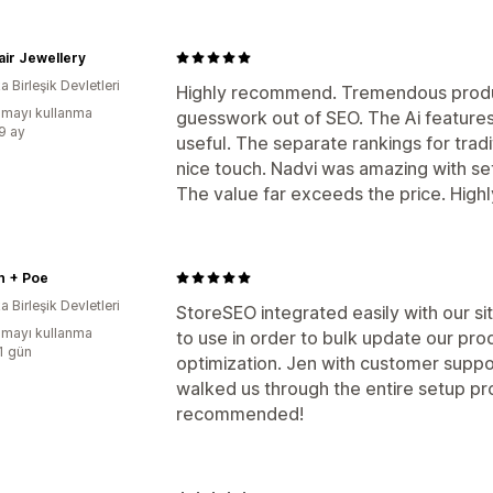
air Jewellery
 Birleşik Devletleri
Highly recommend. Tremendous produc
mayı kullanma
guesswork out of SEO. The Ai features
:9 ay
useful. The separate rankings for trad
nice touch. Nadvi was amazing with se
The value far exceeds the price. Hig
n + Poe
 Birleşik Devletleri
StoreSEO integrated easily with our sit
mayı kullanma
to use in order to bulk update our pro
:1 gün
optimization. Jen with customer suppo
walked us through the entire setup pro
recommended!