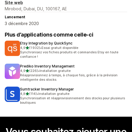
Site web
Mirobod, Dubai, DU, 100167, AE
Lancement
3 décembre 2020
Plus d’applications comme celle-ci
Etsy Integration by QuickSync
étoile(s) sur 5
4,9
(1 932)
•
Essai gratuit disponible
1932 avis au total
Synchronisez vos fiches produits et commandes Etsy en toute
confiance !
Prediko Inventory Management
étoile(s) sur 5
4,9
(226)
•
Installation gratuite
226 avis au total
Réapprovisionnez à temps, à chaque fois, grâce à la prévision
intelligente des stocks.
Sumtracker Inventory Manager
étoile(s) sur 5
4,8
(114)
•
Installation gratuite
114 avis au total
Synchronisation et réapprovisionnement des stocks pour plusieurs
boutiques
Vous souhaitez ajouter une