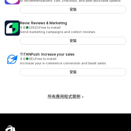
AI recommendations: cart, checkout, and post-purchase upsells
安裝
Revie: Reviews & Marketing
滿分 5 顆星
4.8
(292)
•
Free to install
共有 292 則評價
Send marketing campaigns and collect reviews
安裝
TITANPush: Increase your sales
滿分 5 顆星
4.6
(8)
•
Free to install
共有 8 則評價
Increase your e-commerce conversion and boost sales
安裝
所有應用程式案例