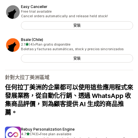
Easy Canceller
Free trial available
Cancel orders automatically and release held stock!
安裝
Bsale (Chile)
滿分 5 顆星
2.1
(4)
•
Plan gratis disponible
共有 4 則評價
Boletas y facturas automáticas, stock y precios sincronizados
安裝
針對大拉丁美洲區域
任何拉丁美洲的企業都可以使用這些應用程式來
發展業務，從自動化行銷、透過 WhatsApp 收
集商品評價，到為顧客提供 AI 生成的商品推
薦。
Rebuy Personalization Engine
滿分 5 顆星
4.7
(743)
•
Free plan available
共有 743 則評價