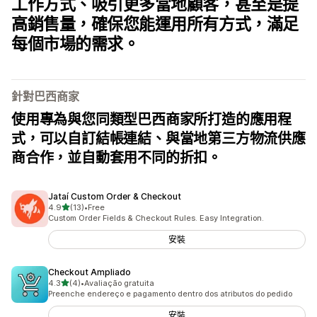
工作方式、吸引更多當地顧客，甚至是提
高銷售量，確保您能運用所有方式，滿足
每個市場的需求。
針對巴西商家
使用專為與您同類型巴西商家所打造的應用程
式，可以自訂結帳連結、與當地第三方物流供應
商合作，並自動套用不同的折扣。
Jataí Custom Order & Checkout
滿分 5 顆星
4.9
(13)
•
Free
共有 13 則評價
Custom Order Fields & Checkout Rules. Easy Integration.
安裝
Checkout Ampliado
滿分 5 顆星
4.3
(4)
•
Avaliação gratuita
共有 4 則評價
Preenche endereço e pagamento dentro dos atributos do pedido
安裝