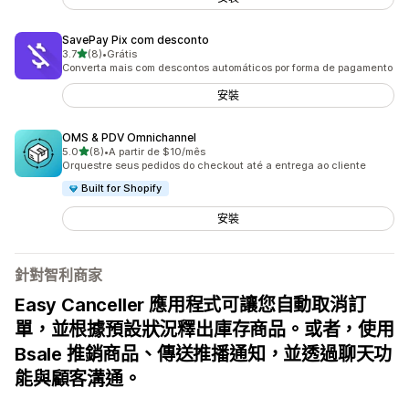
SavePay Pix com desconto
滿分 5 顆星
3.7
(8)
•
Grátis
共有 8 則評價
Converta mais com descontos automáticos por forma de pagamento
安裝
OMS & PDV Omnichannel
滿分 5 顆星
5.0
(8)
•
A partir de $10/mês
共有 8 則評價
Orquestre seus pedidos do checkout até a entrega ao cliente
Built for Shopify
安裝
針對智利商家
Easy Canceller 應用程式可讓您自動取消訂
單，並根據預設狀況釋出庫存商品。或者，使用
Bsale 推銷商品、傳送推播通知，並透過聊天功
能與顧客溝通。