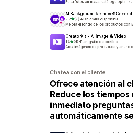
Edita fotos en masa: catálogo optimiz
AI Background Remove&Generat
de 5 estrellas
2.2
(4)
•
Plan gratis disponible
4 reseñas en total
Mejora el fondo de los productos con I
CreatorKit ‑ AI Image & Video
de 5 estrellas
1.6
(4)
•
Plan gratis disponible
4 reseñas en total
Crea imágenes de productos y anuncios
Chatea con el cliente
Ofrece atención al c
Reduce los tiempos 
inmediato pregunta
automáticamente seg