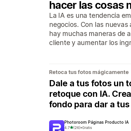
hacer las cosas 
La IA es una tendencia em
negocios. Con las nuevas a
hay muchas maneras de apro
cliente y aumentar los ing
Retoca tus fotos mágicamente
Dale a tus fotos un 
retoque con IA. Cre
fondo para dar a tus
Photoroom Páginas Producto IA
de 5 estrellas
4.7
(26)
•
Gratis
26 reseñas en total