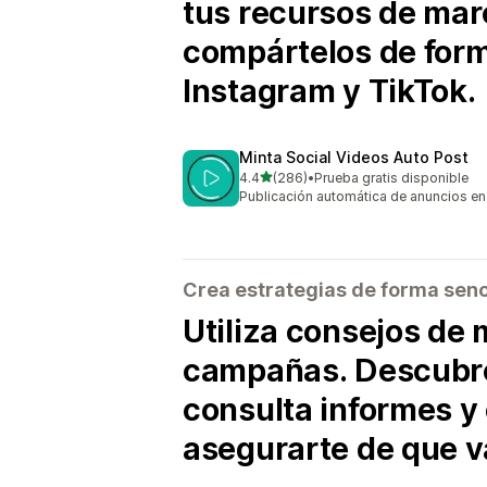
tus recursos de mar
compártelos de for
Instagram y TikTok.
Minta Social Videos Auto Post
de 5 estrellas
4.4
(286)
•
Prueba gratis disponible
286 reseñas en total
Publicación automática de anuncios en
Crea estrategias de forma senc
Utiliza consejos de 
campañas. Descubre
consulta informes y
asegurarte de que v