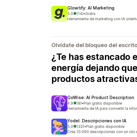
Glowtify: AI Marketing
de 5 estrellas
5.0
(14)
•
Gratis
14 reseñas en total
Herramienta de marketing con IA orient
Olvídate del bloqueo del escrit
¿Te has estancado e
energía dejando que
productos atractiva
GoWise: AI Product Description
de 5 estrellas
4.9
(8)
•
Plan gratis disponible
8 reseñas en total
Herramienta de IA para convertir la inf
Yodel: Descripciones con IA
de 5 estrellas
5.0
(32)
•
Plan gratis disponible
32 reseñas en total
Crea 10.000 descripciones con un cli