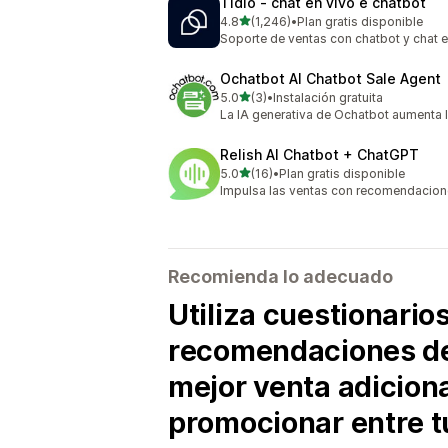
Tidio ‑ chat en vivo e chatbot
de 5 estrellas
4.8
(1,246)
•
Plan gratis disponible
1246 reseñas en total
Soporte de ventas con chatbot y chat e
Ochatbot AI Chatbot Sale Agent
de 5 estrellas
5.0
(3)
•
Instalación gratuita
3 reseñas en total
La IA generativa de Ochatbot aumenta la
Relish AI Chatbot + ChatGPT
de 5 estrellas
5.0
(16)
•
Plan gratis disponible
16 reseñas en total
Impulsa las ventas con recomendacio
Recomienda lo adecuado
Utiliza cuestionario
recomendaciones de 
mejor venta adiciona
promocionar entre tu