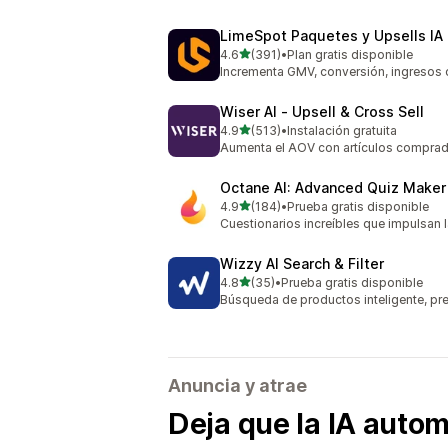
LimeSpot Paquetes y Upsells IA
de 5 estrellas
4.6
(391)
•
Plan gratis disponible
391 reseñas en total
Incrementa GMV, conversión, ingresos 
Wiser AI ‑ Upsell & Cross Sell
de 5 estrellas
4.9
(513)
•
Instalación gratuita
513 reseñas en total
Aumenta el AOV con artículos comprad
Octane AI: Advanced Quiz Maker
de 5 estrellas
4.9
(184)
•
Prueba gratis disponible
184 reseñas en total
Cuestionarios increíbles que impulsan l
Wizzy AI Search & Filter
de 5 estrellas
4.8
(35)
•
Prueba gratis disponible
35 reseñas en total
Búsqueda de productos inteligente, pr
Anuncia y atrae
Deja que la IA autom