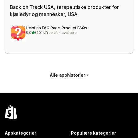
Back on Track USA
, terapeutiske produkter for
kjæledyr og mennesker, USA
HelpLab FAQ Page, Product FAQs
av 5 stjerner
5,0
(201)
•
Free plan available
Totalt 201 omtaler
Alle apphistorier
Appkategorier
Populære kategorier