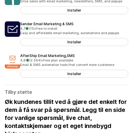
Drive sales with email marketing, newsletters, SMS, and popups
Installer
Sender Email Marketing & SMS
av 5 stjerner
4,7
(11)
•
Free to install
Totalt 11 omtaler
Easy and affordable email marketing, automations and popups
Installer
AfterShip Email Marketing,SMS
av 5 stjerner
4,8
(2 264)
•
Free plan available
Totalt 2264 omtaler
Email & SMS automation tools that convert more customers
Installer
Tilby støtte
Øk kundenes tillit ved å gjøre det enkelt for
dem å få svar på spørsmål. Legg til en side
for vanlige spørsmål, live chat,
kontaktskjemaer og et eget innebygd