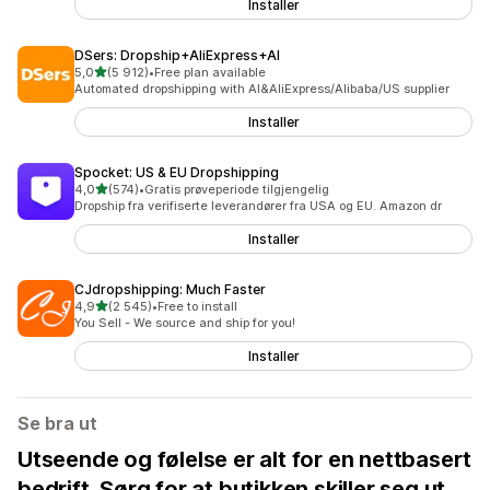
Installer
DSers: Dropship+AliExpress+AI
av 5 stjerner
5,0
(5 912)
•
Free plan available
Totalt 5912 omtaler
Automated dropshipping with AI&AliExpress/Alibaba/US supplier
Installer
Spocket: US & EU Dropshipping
av 5 stjerner
4,0
(574)
•
Gratis prøveperiode tilgjengelig
Totalt 574 omtaler
Dropship fra verifiserte leverandører fra USA og EU. Amazon dr
Installer
CJdropshipping: Much Faster
av 5 stjerner
4,9
(2 545)
•
Free to install
Totalt 2545 omtaler
You Sell - We source and ship for you!
Installer
Se bra ut
Utseende og følelse er alt for en nettbasert
bedrift. Sørg for at butikken skiller seg ut