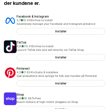
der kundene er.
Facebook & Instagram
av 5 stjerner
3,7
(5 049)
•
Free to install
Totalt 5049 omtaler
Seamlessly manage your Facebook and Instagram presence
Installer
TikTok
av 5 stjerner
4,8
(15 316)
•
Free to install
Totalt 15316 omtaler
Launch TikTok Ads and sell directly via TikTok Shop
Installer
Pinterest
av 5 stjerner
4,2
(1 624)
•
Gratis å installere
Totalt 1624 omtaler
Gjør produktene dine synlige for folk som handler på Pinterest
Installer
Shop
av 5 stjerner
4,8
(8 287)
•
Free
Totalt 8287 omtaler
Reach millions of high-intent shoppers on Shop