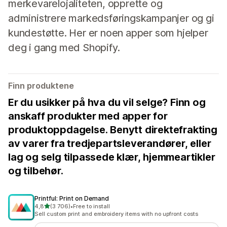
merkevarelojaliteten, opprette og
administrere markedsføringskampanjer og gi
kundestøtte. Her er noen apper som hjelper
deg i gang med Shopify.
Finn produktene
Er du usikker på hva du vil selge? Finn og
anskaff produkter med apper for
produktoppdagelse. Benytt direktefrakting
av varer fra tredjepartsleverandører, eller
lag og selg tilpassede klær, hjemmeartikler
og tilbehør.
Printful: Print on Demand
av 5 stjerner
4,8
(3 706)
•
Free to install
Totalt 3706 omtaler
Sell custom print and embroidery items with no upfront costs