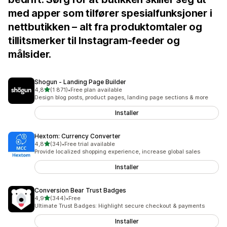
med apper som tilfører spesialfunksjoner i
nettbutikken – alt fra produktomtaler og
tillitsmerker til Instagram-feeder og
målsider.
Shogun ‑ Landing Page Builder
av 5 stjerner
4,8
(1 871)
•
Free plan available
Totalt 1871 omtaler
Design blog posts, product pages, landing page sections & more
Installer
Hextom: Currency Converter
av 5 stjerner
4,8
(34)
•
Free trial available
Totalt 34 omtaler
Provide localized shopping experience, increase global sales
Installer
Conversion Bear Trust Badges
av 5 stjerner
4,9
(344)
•
Free
Totalt 344 omtaler
Ultimate Trust Badges: Highlight secure checkout & payments
Installer