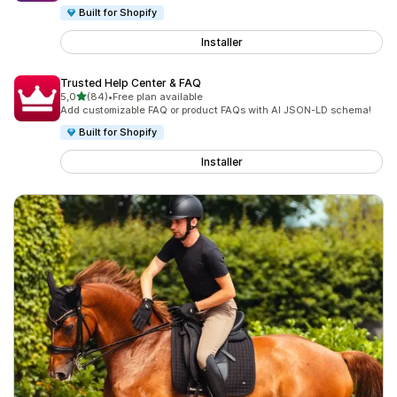
Built for Shopify
Installer
Trusted Help Center & FAQ
av 5 stjerner
5,0
(84)
•
Free plan available
Totalt 84 omtaler
Add customizable FAQ or product FAQs with AI JSON-LD schema!
Built for Shopify
Installer