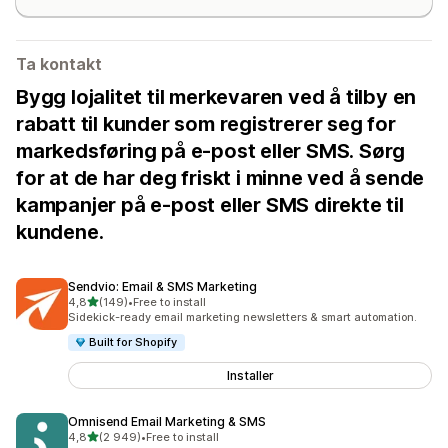
Ta kontakt
Bygg lojalitet til merkevaren ved å tilby en
rabatt til kunder som registrerer seg for
markedsføring på e-post eller SMS. Sørg
for at de har deg friskt i minne ved å sende
kampanjer på e-post eller SMS direkte til
kundene.
Sendvio: Email & SMS Marketing
av 5 stjerner
4,8
(149)
•
Free to install
Totalt 149 omtaler
Sidekick-ready email marketing newsletters & smart automation.
Built for Shopify
Installer
Omnisend Email Marketing & SMS
av 5 stjerner
4,8
(2 949)
•
Free to install
Totalt 2949 omtaler