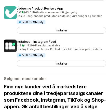
Judge.me Product Reviews App
av 5 stjerner
5,0
(43 011)
•
Gratis abonnement tilgjengelig
Totalt 43011 omtaler
Samle ubegrensede produktanmeldelser, vurderinger og omtaler
Built for Shopify
Installer
Instafeed ‑ Instagram Feed
av 5 stjerner
4,9
(1 929)
•
Free plan available
Totalt 1929 omtaler
Display Instagram feeds, Reels & Insta UGC as shoppable videos
Built for Shopify
Installer
Selg mer med kanaler
Finn nye kunder ved å markedsføre
produktene dine i tredjepartssalgskanaler
som Facebook, Instagram, TikTok og Shop-
appen. Øk antall bestillinger ved å selge