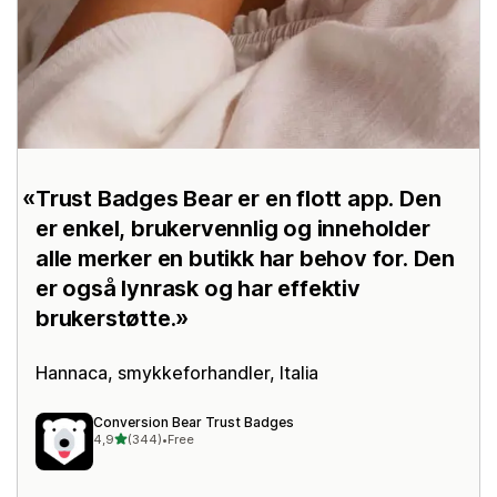
Trust Badges Bear er en flott app. Den
er enkel, brukervennlig og inneholder
alle merker en butikk har behov for. Den
er også lynrask og har effektiv
brukerstøtte.
Hannaca
, smykkeforhandler, Italia
Conversion Bear Trust Badges
av 5 stjerner
4,9
(344)
•
Free
Totalt 344 omtaler