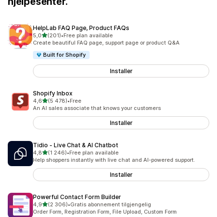
hjelpesenter.
HelpLab FAQ Page, Product FAQs
av 5 stjerner
5,0
(201)
•
Free plan available
Totalt 201 omtaler
Create beautiful FAQ page, support page or product Q&A
Built for Shopify
Installer
Shopify Inbox
av 5 stjerner
4,6
(5 478)
•
Free
Totalt 5478 omtaler
An AI sales associate that knows your customers
Installer
Tidio ‑ Live Chat & AI Chatbot
av 5 stjerner
4,8
(1 246)
•
Free plan available
Totalt 1246 omtaler
Help shoppers instantly with live chat and AI-powered support.
Installer
Powerful Contact Form Builder
av 5 stjerner
4,9
(2 306)
•
Gratis abonnement tilgjengelig
Totalt 2306 omtaler
Order Form, Registration Form, File Upload, Custom Form