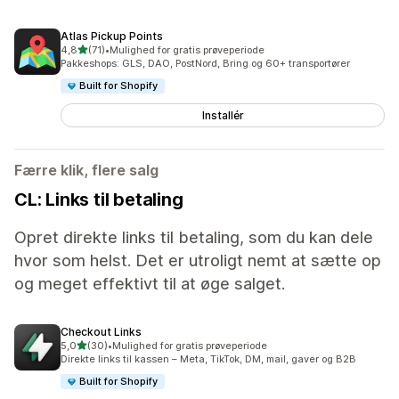
Atlas Pickup Points
ud af 5 stjerner
4,8
(71)
•
Mulighed for gratis prøveperiode
71 anmeldelser i alt
Pakkeshops: GLS, DAO, PostNord, Bring og 60+ transportører
Built for Shopify
Installér
Færre klik, flere salg
CL: Links til betaling
Opret direkte links til betaling, som du kan dele
hvor som helst. Det er utroligt nemt at sætte op
og meget effektivt til at øge salget.
Checkout Links
ud af 5 stjerner
5,0
(30)
•
Mulighed for gratis prøveperiode
30 anmeldelser i alt
Direkte links til kassen – Meta, TikTok, DM, mail, gaver og B2B
Built for Shopify