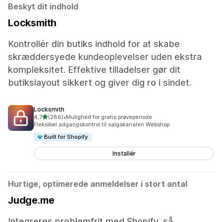
Beskyt dit indhold
Locksmith
Kontrollér din butiks indhold for at skabe
skræddersyede kundeoplevelser uden ekstra
kompleksitet. Effektive tilladelser gør dit
butikslayout sikkert og giver dig ro i sindet.
Locksmith
ud af 5 stjerner
4,7
(286)
•
Mulighed for gratis prøveperiode
286 anmeldelser i alt
Fleksibel adgangskontrol til salgskanalen Webshop
Built for Shopify
Installér
Hurtige, optimerede anmeldelser i stort antal
Judge.me
Integreres problemfrit med Shopify, så