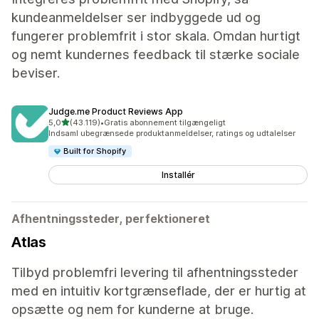
kundeanmeldelser ser indbyggede ud og
fungerer problemfrit i stor skala. Omdan hurtigt
og nemt kundernes feedback til stærke sociale
beviser.
Judge.me Product Reviews App
ud af 5 stjerner
5,0
(43.119)
•
Gratis abonnement tilgængeligt
43119 anmeldelser i alt
Indsaml ubegrænsede produktanmeldelser, ratings og udtalelser
Built for Shopify
Installér
Afhentningssteder, perfektioneret
Atlas
Tilbyd problemfri levering til afhentningssteder
med en intuitiv kortgrænseflade, der er hurtig at
opsætte og nem for kunderne at bruge.