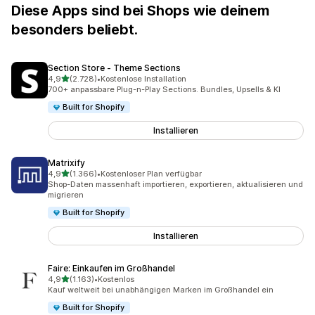
Diese Apps sind bei Shops wie deinem
besonders beliebt.
Section Store ‑ Theme Sections
von 5 Sternen
4,9
(2.728)
•
Kostenlose Installation
2728 Rezensionen insgesamt
700+ anpassbare Plug-n-Play Sections. Bundles, Upsells & KI
Built for Shopify
Installieren
Matrixify
von 5 Sternen
4,9
(1.366)
•
Kostenloser Plan verfügbar
1366 Rezensionen insgesamt
Shop-Daten massenhaft importieren, exportieren, aktualisieren und
migrieren
Built for Shopify
Installieren
Faire: Einkaufen im Großhandel
von 5 Sternen
4,9
(1.163)
•
Kostenlos
1163 Rezensionen insgesamt
Kauf weltweit bei unabhängigen Marken im Großhandel ein
Built for Shopify