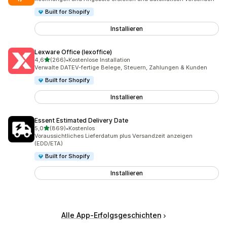
Built for Shopify
Installieren
Lexware Office (lexoffice)
von 5 Sternen
4,6
(266)
•
Kostenlose Installation
266 Rezensionen insgesamt
Verwalte DATEV-fertige Belege, Steuern, Zahlungen & Kunden
Built for Shopify
Installieren
Essent Estimated Delivery Date
von 5 Sternen
5,0
(869)
•
Kostenlos
869 Rezensionen insgesamt
Voraussichtliches Lieferdatum plus Versandzeit anzeigen
(EDD/ETA)
Built for Shopify
Installieren
Alle App-Erfolgsgeschichten