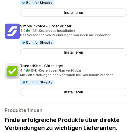
Built for Shopify
Installieren
Simple Invoice ‑ Order Printer
von 5 Sternen
4,9
(412)
•
Kostenlose Installation
412 Rezensionen insgesamt
Das Versenden von Rechnungen war noch nie einfacher.
Built for Shopify
Installieren
TrustedSite ‑ Gütesiegel
von 5 Sternen
4,4
(154)
•
Kostenloser Plan verfügbar
154 Rezensionen insgesamt
Mit Zertifizierungen das Vertrauen bei Besuchern erhöhen.
Built for Shopify
Installieren
Produkte finden
Finde erfolgreiche Produkte über direkte
Verbindungen zu wichtigen Lieferanten.