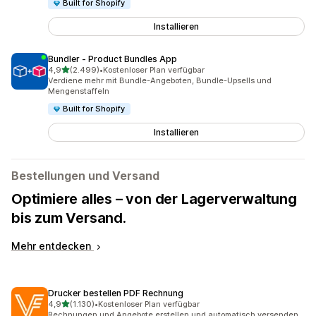
Built for Shopify
Installieren
Bundler ‑ Product Bundles App
von 5 Sternen
4,9
(2.499)
•
Kostenloser Plan verfügbar
2499 Rezensionen insgesamt
Verdiene mehr mit Bundle-Angeboten, Bundle-Upsells und
Mengenstaffeln
Built for Shopify
Installieren
Bestellungen und Versand
Optimiere alles – von der Lagerverwaltung
bis zum Versand.
Mehr entdecken
Drucker bestellen PDF Rechnung
von 5 Sternen
4,9
(1.130)
•
Kostenloser Plan verfügbar
1130 Rezensionen insgesamt
Rechnungen und Angebote erstellen und automatisch versenden