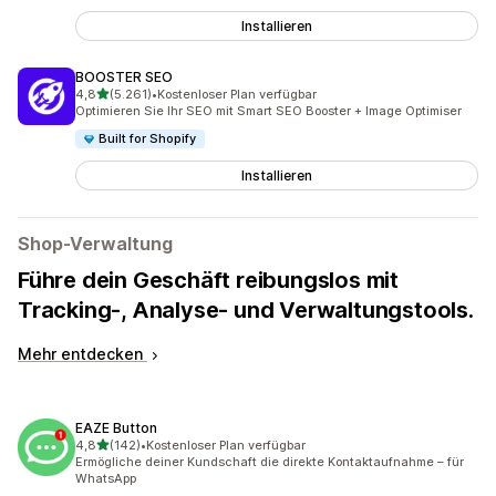
Installieren
BOOSTER SEO
von 5 Sternen
4,8
(5.261)
•
Kostenloser Plan verfügbar
5261 Rezensionen insgesamt
Optimieren Sie Ihr SEO mit Smart SEO Booster + Image Optimiser
Built for Shopify
Installieren
Shop-Verwaltung
Führe dein Geschäft reibungslos mit
Tracking-, Analyse- und Verwaltungstools.
Mehr entdecken
EAZE Button
von 5 Sternen
4,8
(142)
•
Kostenloser Plan verfügbar
142 Rezensionen insgesamt
Ermögliche deiner Kundschaft die direkte Kontaktaufnahme – für
WhatsApp