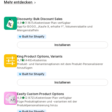
Mehr entdecken
Discounty: Bulk Discount Sales
von 5 Sternen
4,9
(1.187)
•
Kostenloser Plan verfügbar
1187 Rezensionen insgesamt
App für BOGO, „Kaufe X, erhalte Y“, Volumenrabatte und
Mengenstaffeln
Built for Shopify
Installieren
King Product Options, Variants
von 5 Sternen
4,7
(448)
•
Kostenlos
448 Rezensionen insgesamt
Produkt- und Variantenoptionen mit dem Produkt-Personalisierer
hinzufügen
Built for Shopify
Installieren
Easify Custom Product Options
von 5 Sternen
4,9
(2.872)
•
Kostenloser Plan verfügbar
2872 Rezensionen insgesamt
Füge Produktoptionen und -varianten mit der
Produktpersonalisierung hinzu
Built for Shopify