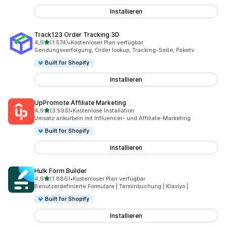
Installieren
Track123 Order Tracking 3D
von 5 Sternen
4,9
(1.574)
•
Kostenloser Plan verfügbar
1574 Rezensionen insgesamt
Sendungsverfolgung, Order lookup, Tracking-Seite, Paketv
Built for Shopify
Installieren
UpPromote Affiliate Marketing
von 5 Sternen
4,9
(3.593)
•
Kostenlose Installation
3593 Rezensionen insgesamt
Umsatz ankurbeln mit Influencer- und Affiliate-Marketing
Built for Shopify
Installieren
Hulk Form Builder
von 5 Sternen
4,9
(1.886)
•
Kostenloser Plan verfügbar
1886 Rezensionen insgesamt
Benutzerdefinierte Formulare | Terminbuchung | Klaviyo |
Built for Shopify
Installieren