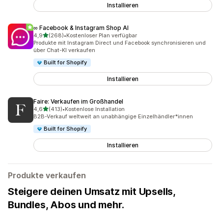
Installieren
∞ Facebook & Instagram Shop AI
von 5 Sternen
4,9
(268)
•
Kostenloser Plan verfügbar
268 Rezensionen insgesamt
Produkte mit Instagram Direct und Facebook synchronisieren und
über Chat-KI verkaufen
Built for Shopify
Installieren
Faire: Verkaufen im Großhandel
von 5 Sternen
4,6
(413)
•
Kostenlose Installation
413 Rezensionen insgesamt
B2B-Verkauf weltweit an unabhängige Einzelhändler*innen
Built for Shopify
Installieren
Produkte verkaufen
Steigere deinen Umsatz mit Upsells,
Bundles, Abos und mehr.