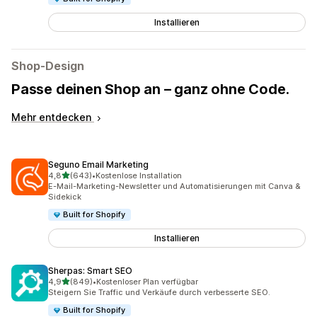
Installieren
Shop-Design
Passe deinen Shop an – ganz ohne Code.
Mehr entdecken
Seguno Email Marketing
von 5 Sternen
4,8
(643)
•
Kostenlose Installation
643 Rezensionen insgesamt
E-Mail-Marketing-Newsletter und Automatisierungen mit Canva &
Sidekick
Built for Shopify
Installieren
Sherpas: Smart SEO
von 5 Sternen
4,9
(849)
•
Kostenloser Plan verfügbar
849 Rezensionen insgesamt
Steigern Sie Traffic und Verkäufe durch verbesserte SEO.
Built for Shopify