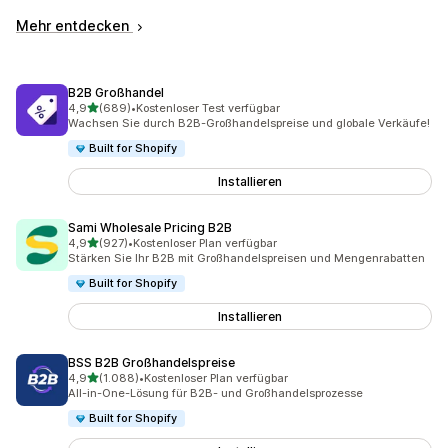
Mehr entdecken
B2B Großhandel
von 5 Sternen
4,9
(689)
•
Kostenloser Test verfügbar
689 Rezensionen insgesamt
Wachsen Sie durch B2B-Großhandelspreise und globale Verkäufe!
Built for Shopify
Installieren
Sami Wholesale Pricing B2B
von 5 Sternen
4,9
(927)
•
Kostenloser Plan verfügbar
927 Rezensionen insgesamt
Stärken Sie Ihr B2B mit Großhandelspreisen und Mengenrabatten
Built for Shopify
Installieren
BSS B2B Großhandelspreise
von 5 Sternen
4,9
(1.088)
•
Kostenloser Plan verfügbar
1088 Rezensionen insgesamt
All-in-One-Lösung für B2B- und Großhandelsprozesse
Built for Shopify