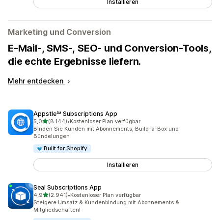
Installieren
Marketing und Conversion
E-Mail-, SMS-, SEO- und Conversion-Tools,
die echte Ergebnisse liefern.
Mehr entdecken
Appstle℠ Subscriptions App
von 5 Sternen
5,0
(8.144)
•
Kostenloser Plan verfügbar
8144 Rezensionen insgesamt
Binden Sie Kunden mit Abonnements, Build-a-Box und
Bündelungen
Built for Shopify
Installieren
Seal Subscriptions App
von 5 Sternen
4,9
(2.941)
•
Kostenloser Plan verfügbar
2941 Rezensionen insgesamt
Steigere Umsatz & Kundenbindung mit Abonnements &
Mitgliedschaften!