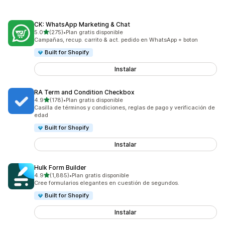
CK: WhatsApp Marketing & Chat
de 5 estrellas
5.0
(275)
•
Plan gratis disponible
275 reseñas en total
Campañas, recup. carrito & act. pedido en WhatsApp + boton
Built for Shopify
Instalar
RA Term and Condition Checkbox
de 5 estrellas
4.9
(178)
•
Plan gratis disponible
178 reseñas en total
Casilla de términos y condiciones, reglas de pago y verificación de
edad
Built for Shopify
Instalar
Hulk Form Builder
de 5 estrellas
4.9
(1,885)
•
Plan gratis disponible
1885 reseñas en total
Cree formularios elegantes en cuestión de segundos.
Built for Shopify
Instalar