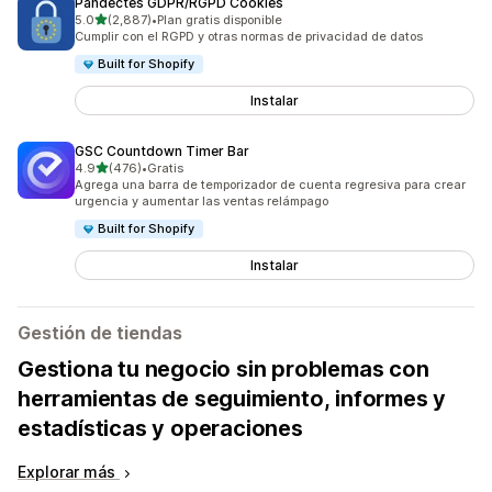
Pandectes GDPR/RGPD Cookies
de 5 estrellas
5.0
(2,887)
•
Plan gratis disponible
2887 reseñas en total
Cumplir con el RGPD y otras normas de privacidad de datos
Built for Shopify
Instalar
GSC Countdown Timer Bar
de 5 estrellas
4.9
(476)
•
Gratis
476 reseñas en total
Agrega una barra de temporizador de cuenta regresiva para crear
urgencia y aumentar las ventas relámpago
Built for Shopify
Instalar
Gestión de tiendas
Gestiona tu negocio sin problemas con
herramientas de seguimiento, informes y
estadísticas y operaciones
Explorar más