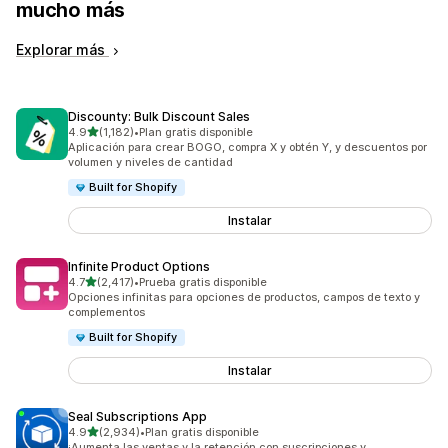
mucho más
Explorar más
Discounty: Bulk Discount Sales
de 5 estrellas
4.9
(1,182)
•
Plan gratis disponible
1182 reseñas en total
Aplicación para crear BOGO, compra X y obtén Y, y descuentos por
volumen y niveles de cantidad
Built for Shopify
Instalar
Infinite Product Options
de 5 estrellas
4.7
(2,417)
•
Prueba gratis disponible
2417 reseñas en total
Opciones infinitas para opciones de productos, campos de texto y
complementos
Built for Shopify
Instalar
Seal Subscriptions App
de 5 estrellas
4.9
(2,934)
•
Plan gratis disponible
2934 reseñas en total
¡Aumenta las ventas y la retención con suscripciones y