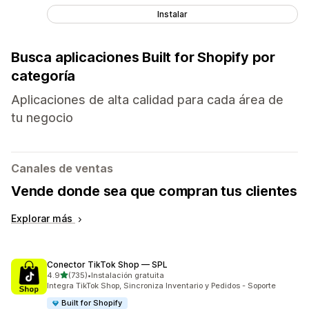
Instalar
Busca aplicaciones Built for Shopify por
categoría
Aplicaciones de alta calidad para cada área de
tu negocio
Canales de ventas
Vende donde sea que compran tus clientes
Explorar más
Conector TikTok Shop — SPL
de 5 estrellas
4.9
(735)
•
Instalación gratuita
735 reseñas en total
Integra TikTok Shop, Sincroniza Inventario y Pedidos - Soporte
Built for Shopify