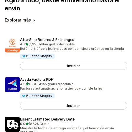
Agiliza todo, desde el inventario hasta el
envío
Explorar más
AfterShip Returns & Exchanges
de 5 estrellas
4.7
(1,393)
•
Plan gratis disponible
1393 reseñas en total
Retén el tráfico y los ingresos con cambios y créditos en la tienda
Built for Shopify
Instalar
Avada Factura PDF
de 5 estrellas
4.9
(686)
•
Plan gratis disponible
686 reseñas en total
Facturas automáticas: ahorra tiempo y cumple la ley.
Built for Shopify
Instalar
Essent Estimated Delivery Date
de 5 estrellas
5.0
(862)
•
Gratis
862 reseñas en total
Muestra la fecha de entrega estimada y el tiempo de envío