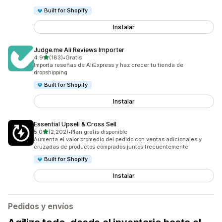
Built for Shopify
Instalar
Judge.me Ali Reviews Importer
de 5 estrellas
4.9
(183)
•
Gratis
183 reseñas en total
Importa reseñas de AliExpress y haz crecer tu tienda de
dropshipping
Built for Shopify
Instalar
Essential Upsell & Cross Sell
de 5 estrellas
5.0
(2,202)
•
Plan gratis disponible
2202 reseñas en total
Aumenta el valor promedio del pedido con ventas adicionales y
cruzadas de productos comprados juntos frecuentemente
Built for Shopify
Instalar
Pedidos y envíos