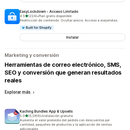
EasyLockdown ‑ Acceso Limitado
de 5 estrellas
4.5
(224)
•
Plan gratis disponible
224 reseñas en total
Restricción de contenido. Ocultar precio. Acceso a mayoristas.
Built for Shopify
Instalar
Marketing y conversión
Herramientas de correo electrónico, SMS,
SEO y conversión que generan resultados
reales
Explorar más
Kaching Bundles App & Upsells
de 5 estrellas
5.0
(5,089)
•
Instalación gratuita
5089 reseñas en total
Aumenta el valor promedio del pedido con descuentos por
cantidad, paquetes de productos y la aplicación de ventas
adicionales