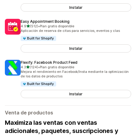
Instalar
Easy Appointment Booking
de 5 estrellas
4.9
(512)
•
Plan gratis disponible
512 reseñas en total
Aplicación de reserva de citas para servicios, eventos y clas
Built for Shopify
Instalar
Flexify: Facebook Product Feed
de 5 estrellas
4.3
(124)
•
Plan gratis disponible
124 reseñas en total
Mejora el rendimiento en Facebook/Insta mediante la optimización
de los datos de productos
Built for Shopify
Instalar
Venta de productos
Maximiza las ventas con ventas
adicionales, paquetes, suscripciones y