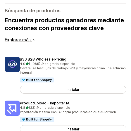
Búsqueda de productos
Encuentra productos ganadores mediante
conexiones con proveedores clave
Explorar más
BSS B2B Wholesale Pricing
de 5 estrellas
4.9
(1,085)
•
Plan gratis disponible
1085 reseñas en total
Centraliza los flujos de trabajo B2B y mayoristas como una solución
integral
Built for Shopify
Instalar
ProductUpload – Importar IA
de 5 estrellas
4.8
(33)
•
Plan gratis disponible
33 reseñas en total
Importación masiva con IA: copia productos de cualquier web
Built for Shopify
Instalar