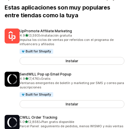
Estas aplicaciones son muy populares
entre tiendas como la tuya
UpPromote Affiliate Marketing
de 5 estrellas
4.9
(3,593)
•
Instalación gratuita
3593 reseñas en total
Impulsa los ciclos de ventas por referidos con el programa de
influencers y afiliados
Built for Shopify
Instalar
SendWILL Pop up Email Popup
de 5 estrellas
4.9
(7,476)
•
Gratis
7476 reseñas en total
Ventanas emergentes de boletín y marketing por SMS y correo para
suscripciones
Built for Shopify
Instalar
CWILL Order Tracking
de 5 estrellas
5.0
(2,858)
•
Plan gratis disponible
2858 reseñas en total
Parcel Panel: seguimiento de pedidos, menos WISMO y más ventas