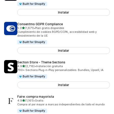
Built for Shopify
Instalar
Consentmo GDPR Compliance
de 5 estrellas
5.0
(1,871)
•
Plan gratis disponible
1871 reseñas en total
Cumplimiento de cookies RGPD/CCPA, accesibilidad web y
desistimiento de la UE
Built for Shopify
Instalar
Section Store ‑ Theme Sections
de 5 estrellas
4.9
(2,716)
•
Instalación gratuita
2716 reseñas en total
700+ Sections Plug-n-Play personalizables. Bundles, Upsell, IA
Built for Shopify
Instalar
Faire: compra mayorista
de 5 estrellas
4.9
(1,161)
•
Gratis
1161 reseñas en total
Compra al por mayor a marcas independientes de todo el mundo
Built for Shopify