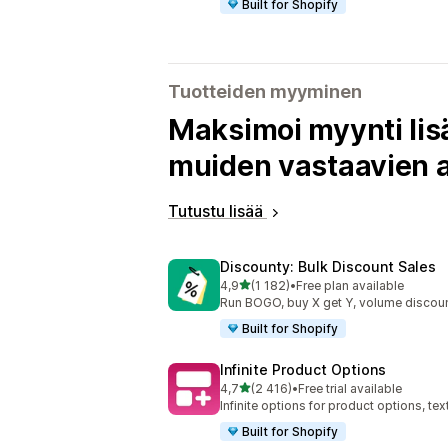
Built for Shopify
Tuotteiden myyminen
Maksimoi myynti lisä
muiden vastaavien a
Tutustu lisää
Discounty: Bulk Discount Sales
/ 5 tähteä
4,9
(1 182)
•
Free plan available
1182 arvostelua yhteensä
Run BOGO, buy X get Y, volume discoun
Built for Shopify
Infinite Product Options
/ 5 tähteä
4,7
(2 416)
•
Free trial available
2416 arvostelua yhteensä
Infinite options for product options, te
Built for Shopify