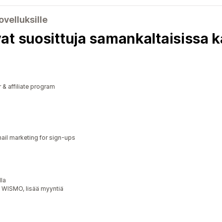
ovelluksille
at suosittuja samankaltaisissa 
r & affiliate program
il marketing for sign-ups
lla
n WISMO, lisää myyntiä