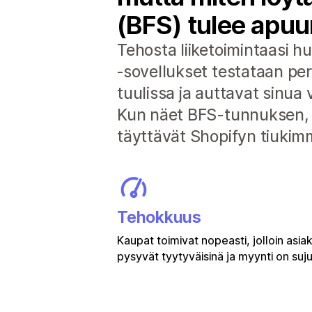
(BFS) tulee apuu
Tehosta liiketoimintaasi hu
‑sovellukset testataan pe
tuulissa ja auttavat sinua 
Kun näet BFS-tunnuksen, vo
täyttävät Shopifyn tiukimm
Tehokkuus
Kaupat toimivat nopeasti, jolloin asia
pysyvät tyytyväisinä ja myynti on suj