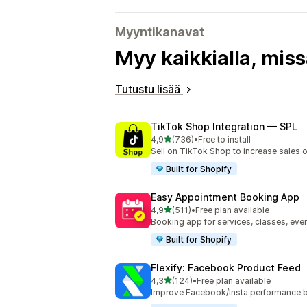
Myyntikanavat
Myy kaikkialla, miss
Tutustu lisää
TikTok Shop Integration — SPL
/ 5 tähteä
4,9
(736)
•
Free to install
736 arvostelua yhteensä
Sell on TikTok Shop to increase sales 
Built for Shopify
Easy Appointment Booking App
/ 5 tähteä
4,9
(511)
•
Free plan available
511 arvostelua yhteensä
Booking app for services, classes, even
Built for Shopify
Flexify: Facebook Product Feed
/ 5 tähteä
4,3
(124)
•
Free plan available
124 arvostelua yhteensä
Improve Facebook/Insta performance b