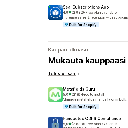
Seal Subscriptions App
/ 5 tähteä
4,9
(2 932)
•
Free plan available
2932 arvostelua yhteensä
Increase sales & retention with subscr
Built for Shopify
Kaupan ulkoasu
Mukauta kauppaasi 
Tutustu lisää
Metafields Guru
/ 5 tähteä
5,0
(218)
•
Free to install
218 arvostelua yhteensä
Manage metafields manually or in bulk.
Built for Shopify
Pandectes GDPR Compliance
/ 5 tähteä
5,0
(2 888)
•
Free plan available
2888 arvostelua yhteensä