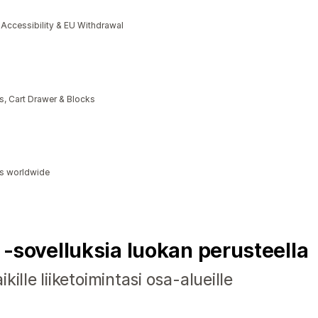
cessibility & EU Withdrawal
, Cart Drawer & Blocks
ds worldwide
y ‑sovelluksia luokan perusteella
ille liiketoimintasi osa-alueille