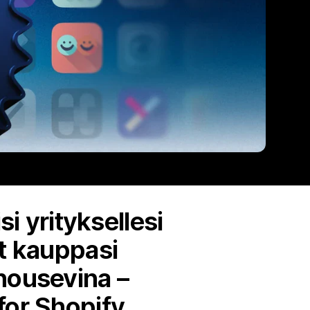
si yrityksellesi
ät kauppasi
nousevina –
for Shopify