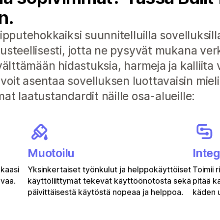
n.
ipputehokkaiksi suunnitelluilla sovelluksilla
rusteellisesti, jotta ne pysyvät mukana v
välttämään hidastuksia, harmeja ja kalliita v
it asentaa sovelluksen luottavaisin mieli
at laatustandardit näille osa-alueille:
Muotoilu
Integ
kkaasi
Yksinkertaiset työnkulut ja helppokäyttöiset
Toimii 
uvaa.
käyttöliittymät tekevät käyttöönotosta sekä
pitää k
päivittäisestä käytöstä nopeaa ja helppoa.
käden u