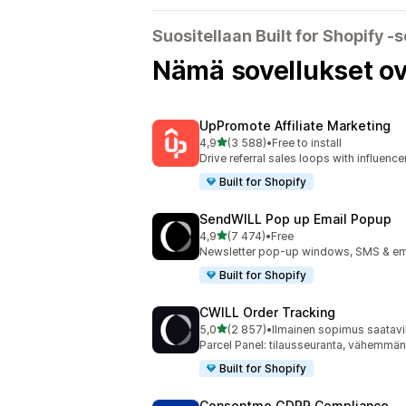
Suositellaan Built for Shopify ‑s
Nämä sovellukset ov
UpPromote Affiliate Marketing
/ 5 tähteä
4,9
(3 588)
•
Free to install
3588 arvostelua yhteensä
Drive referral sales loops with influence
Built for Shopify
SendWILL Pop up Email Popup
/ 5 tähteä
4,9
(7 474)
•
Free
7474 arvostelua yhteensä
Newsletter pop-up windows, SMS & ema
Built for Shopify
CWILL Order Tracking
/ 5 tähteä
5,0
(2 857)
•
Ilmainen sopimus saatavi
2857 arvostelua yhteensä
Parcel Panel: tilausseuranta, vähemmä
Built for Shopify
Consentmo GDPR Compliance