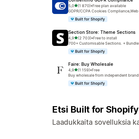
/ 5 tähteä
5,0
(1 870)
•
Free plan available
1870 arvostelua yhteensä
GDPR/CCPA Cookies Compliance,Web Ac
Built for Shopify
Section Store: Theme Sections
/ 5 tähteä
4,9
(2 703)
•
Free to install
2703 arvostelua yhteensä
700+ Customisable Sections. + Bundles
Built for Shopify
Faire: Buy Wholesale
/ 5 tähteä
4,9
(1 159)
•
Free
1159 arvostelua yhteensä
Buy wholesale from independent bran
Built for Shopify
Etsi Built for Shopif
Laadukkaita sovelluksia kaik