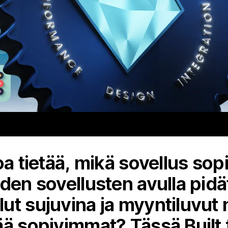
a tietää, mikä sovellus sopi
iden sovellusten avulla pid
ut sujuvina ja myyntiluvut 
ää sopivimmat? Tässä Built 