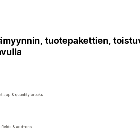
myynnin, tuotepakettien, toistuv
vulla
t app & quantity breaks
xt fields & add-ons