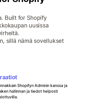
. Built for Shopify
erkkokaupan uusissa
irheitä.
n, sillä nämä sovellukset
raatiot
rinnakkain Shopifyn Adminin kanssa ja
aiken hallinnan ja tiedot helposti
lottuvilla.