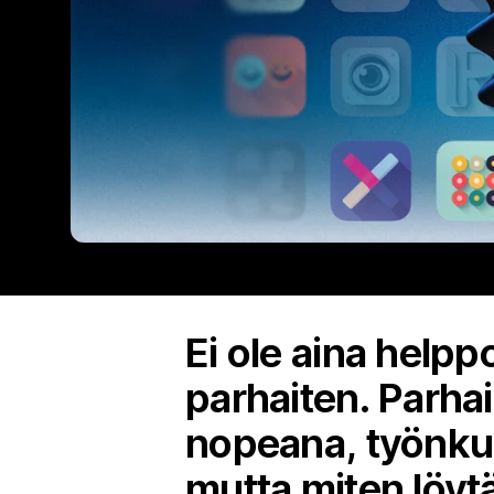
Ei ole aina helppo
parhaiten. Parha
nopeana, työnkul
mutta miten löyt