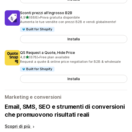
Sconti prezzi all'ingrosso B2B
stelle su 5
4,9
(688)
•
Prova gratuita disponibile
688 recensioni totali
Aumenta le tue vendite con prezzi B2B e vendi globalmente!
Built for Shopify
Installa
QS Request a Quote, Hide Price
stelle su 5
4,8
(678)
•
Free plan available
678 recensioni totali
Request a quote & online price negotiation for B2B & wholesale
Built for Shopify
Installa
Marketing e conversioni
Email, SMS, SEO e strumenti di conversioni
che promuovono risultati reali
Scopri di più