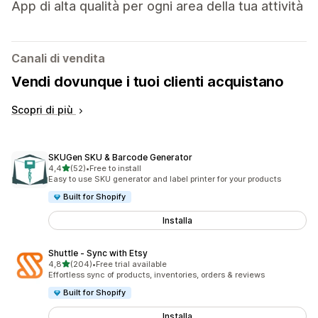
App di alta qualità per ogni area della tua attività
Canali di vendita
Vendi dovunque i tuoi clienti acquistano
Scopri di più
SKUGen SKU & Barcode Generator
stelle su 5
4,4
(52)
•
Free to install
52 recensioni totali
Easy to use SKU generator and label printer for your products
Built for Shopify
Installa
Shuttle ‑ Sync with Etsy
stelle su 5
4,8
(204)
•
Free trial available
204 recensioni totali
Effortless sync of products, inventories, orders & reviews
Built for Shopify
Installa