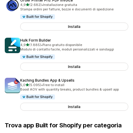
Order Printer Pro: PDF Invoice
stelle su 5
4,9
(2.682)
•
Installazione gratuita
2682 recensioni totali
Stampa ordini per fatture, bozze e documenti di spedizione
Built for Shopify
Installa
Hulk Form Builder
stelle su 5
4,9
(1.885)
•
Piano gratuito disponibile
1885 recensioni totali
Modulo di contatto facile, moduli personalizzati e sondaggi
Built for Shopify
Installa
Kaching Bundles App & Upsells
stelle su 5
5,0
(5.095)
•
Free to install
5095 recensioni totali
Boost AOV with quantity breaks, product bundles & upsell app
Built for Shopify
Installa
Trova app Built for Shopify per categoria