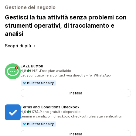
Gestione del negozio
Gestisci la tua attività senza problemi con
strumenti operativi, di tracciamento e
analisi
Scopri di più
EAZE Button
stelle su 5
4,8
(142)
•
Free plan available
142 recensioni totali
Let your customers contact you directly - for WhatsApp
Built for Shopify
Installa
Terms and Conditions Checkbox
stelle su 5
4,9
(178)
•
Piano gratuito disponibile
178 recensioni totali
termini e condizioni checkbox, checkout rules age verification
Built for Shopify
Installa