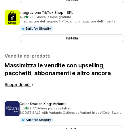
Integrazione TikTok Shop ‑ SPL
stelle su 5
4,9
(735)
•
Installazione gratuita
735 recensioni totali
Integrazione del negozio TikTok, sincronizzazione dell'inventa
Built for Shopify
Installa
Vendita dei prodotti
Massimizza le vendite con upselling,
pacchetti, abbonamenti e altro ancora
Scopri di più
Color Swatch King: Variants
stelle su 5
5,0
(2.775)
•
Free plan available
2775 recensioni totali
BOOST SALE with Variants Options as Variant Image/Color Swatch
Built for Shopify