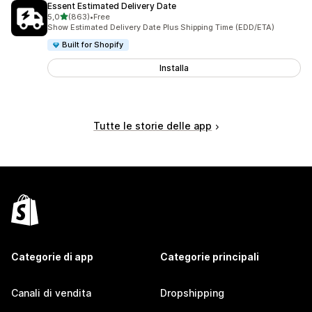
Essent Estimated Delivery Date
stelle su 5
5,0
(863)
•
Free
863 recensioni totali
Show Estimated Delivery Date Plus Shipping Time (EDD/ETA)
Built for Shopify
Installa
Tutte le storie delle app
Categorie di app
Categorie principali
Canali di vendita
Dropshipping