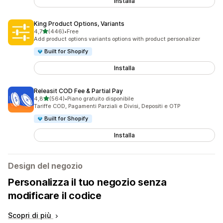
Installa
King Product Options, Variants
stelle su 5
4,7
(446)
•
Free
446 recensioni totali
Add product options variants options with product personalizer
Built for Shopify
Installa
Releasit COD Fee & Partial Pay
stelle su 5
4,8
(564)
•
Piano gratuito disponibile
564 recensioni totali
Tariffe COD, Pagamenti Parziali e Divisi, Depositi e OTP
Built for Shopify
Installa
Design del negozio
Personalizza il tuo negozio senza
modificare il codice
Scopri di più