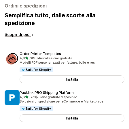
Ordini e spedizioni
Semplifica tutto, dalle scorte alla
spedizione
Scopri di più
Order Printer Templates
stelle su 5
4,9
(680)
•
Installazione gratuita
680 recensioni totali
Modelli PDF personalizzati per fatture, bolle e resi.
Built for Shopify
Installa
Packlink PRO Shipping Platform
stelle su 5
4,8
(870)
•
Piano gratuito disponibile
870 recensioni totali
Soluzioni di spedizione per eCommerce e Marketplace
Built for Shopify
Installa