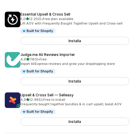
Essential Upsell & Cross Sell
stelle su 5
5,0
(2.202)
•
Free plan available
2202 recensioni totali
Lift AOV with Frequently Bought Together Upsell and Cross-sell
Built for Shopify
Installa
Judge.me Ali Reviews Importer
stelle su 5
4,9
(183)
•
Free
183 recensioni totali
Import AliExpress reviews and grow your dropshipping store
Built for Shopify
Installa
Upsell & Cross Sell — Selleasy
stelle su 5
4,9
(2.485)
•
Free to install
2485 recensioni totali
Frequently bought together bundles & in cart upsell, boost AOV
Built for Shopify
Installa