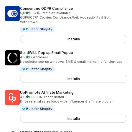
Consentmo GDPR Compliance
stelle su 5
5,0
(1.871)
•
Free plan available
1871 recensioni totali
GDPR/CCPA Cookies Compliance,Web Accessibility & EU
Withdrawal
Built for Shopify
Installa
SendWILL Pop up Email Popup
stelle su 5
4,9
(7.477)
•
Free
7477 recensioni totali
Newsletter pop-up windows, SMS & email marketing for sign-ups
Built for Shopify
Installa
UpPromote Affiliate Marketing
stelle su 5
4,9
(3.593)
•
Free to install
3593 recensioni totali
Drive referral sales loops with influencer & affiliate program
Built for Shopify
Installa