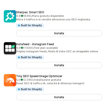
Sherpas: Smart SEO
stelle su 5
4,9
(849)
•
Piano gratuito disponibile
849 recensioni totali
Attira il traffico e le vendite attraverso una SEO migliorata.
Built for Shopify
Installa
Instafeed ‑ Instagram Feed
stelle su 5
4,9
(1.930)
•
Free plan available
1930 recensioni totali
Display Instagram feeds, Reels & Insta UGC as shoppable videos
Built for Shopify
Installa
Tiny SEO Speed Image Optimizer
stelle su 5
5,0
(2.245)
•
Installazione gratuita
2245 recensioni totali
Boost SEO & traffico IA, velocità & ottimizza immagini!
Built for Shopify
Installa