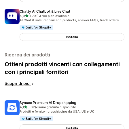
Chatty AI Chatbot & Live Chat
stelle su 5
4,9
(1.791)
•
Free plan available
1791 recensioni totali
AI Chat & sale: recommend products, answer FAQs, track orders
Built for Shopify
Installa
Ricerca dei prodotti
Ottieni prodotti vincenti con collegamenti
con i principali fornitori
Scopri di più
Syncee Premium AI Dropshipping
stelle su 5
4,1
(502)
•
Piano gratuito disponibile
502 recensioni totali
Prodotti e fornitori dropshipping da USA, UE e UK
Built for Shopify
Installa