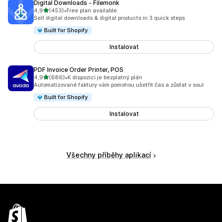
Digital Downloads ‑ Filemonk
z 5 hvězd
4,9
(453)
•
Free plan available
Celkový počet recenzí: 453
Sell digital downloads & digital products in 3 quick steps
Built for Shopify
Instalovat
PDF Invoice Order Printer, POS
z 5 hvězd
4,9
(686)
•
K dispozici je bezplatný plán
Celkový počet recenzí: 686
Automatizované faktury vám pomohou ušetřit čas a zůstat v soul
Built for Shopify
Instalovat
Všechny příběhy aplikací