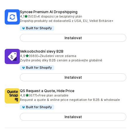
Syncee Premium AI Dropshipping
z 5 hvězd
4,1
(503)
•
K dispozici je bezplatný plán
Celkový počet recenzí: 503
Dropship produkty od dodavatelů z USA, EU, Velké Británie+
Built for Shopify
Instalovat
Velkoobchodní slevy B2B
z 5 hvězd
4,9
(689)
•
Zkušební verze zdarma
Celkový počet recenzí: 689
Zvyšte prodej díky B2B cenám a prodávejte globálně
Built for Shopify
Instalovat
QS Request a Quote, Hide Price
z 5 hvězd
4,8
(677)
•
Free plan available
Celkový počet recenzí: 677
Request a quote & online price negotiation for B2B & wholesale
Built for Shopify
Instalovat