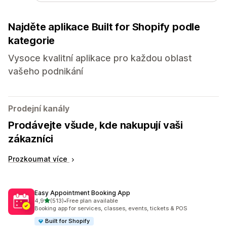
Najděte aplikace Built for Shopify podle
kategorie
Vysoce kvalitní aplikace pro každou oblast
vašeho podnikání
Prodejní kanály
Prodávejte všude, kde nakupují vaši
zákazníci
Prozkoumat více
Easy Appointment Booking App
z 5 hvězd
4,9
(513)
•
Free plan available
Celkový počet recenzí: 513
Booking app for services, classes, events, tickets & POS
Built for Shopify