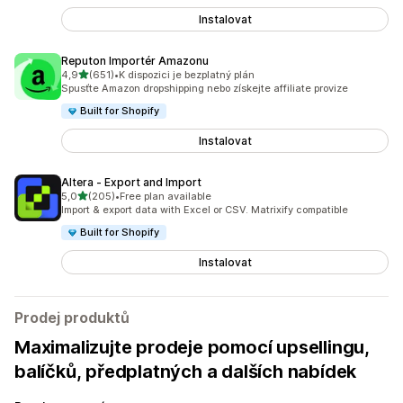
Instalovat
Reputon Importér Amazonu
z 5 hvězd
4,9
(651)
•
K dispozici je bezplatný plán
Celkový počet recenzí: 651
Spusťte Amazon dropshipping nebo získejte affiliate provize
Built for Shopify
Instalovat
Altera ‑ Export and Import
z 5 hvězd
5,0
(205)
•
Free plan available
Celkový počet recenzí: 205
Import & export data with Excel or CSV. Matrixify compatible
Built for Shopify
Instalovat
Prodej produktů
Maximalizujte prodeje pomocí upsellingu,
balíčků, předplatných a dalších nabídek