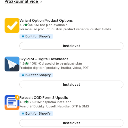
Prozkoumat více
Variant Option Product Options
z 5 hvězd
4,7
(606)
•
Free plan available
Celkový počet recenzí: 606
Personalize product, custom product variants, custom fields
Built for Shopify
Instalovat
Sky Pilot ‑ Digital Downloads
z 5 hvězd
4,8
(408)
•
K dispozici je bezplatný plán
Celkový počet recenzí: 408
Prodejte digitální produkty, hudbu, videa, PDF.
Built for Shopify
Instalovat
Releasit COD Form & Upsells
z 5 hvězd
4,9
(2 531)
•
Bezplatná instalace
Celkový počet recenzí: 2531
Formulář Dobírky: Upsell, Nabídky, OTP & SMS
Built for Shopify
Instalovat