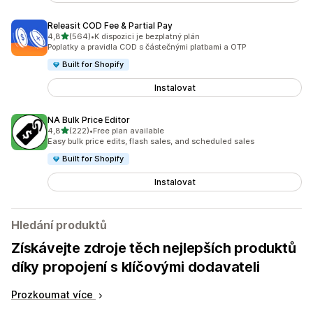
Releasit COD Fee & Partial Pay
z 5 hvězd
4,8
(564)
•
K dispozici je bezplatný plán
Celkový počet recenzí: 564
Poplatky a pravidla COD s částečnými platbami a OTP
Built for Shopify
Instalovat
NA Bulk Price Editor
z 5 hvězd
4,8
(222)
•
Free plan available
Celkový počet recenzí: 222
Easy bulk price edits, flash sales, and scheduled sales
Built for Shopify
Instalovat
Hledání produktů
Získávejte zdroje těch nejlepších produktů
díky propojení s klíčovými dodavateli
Prozkoumat více