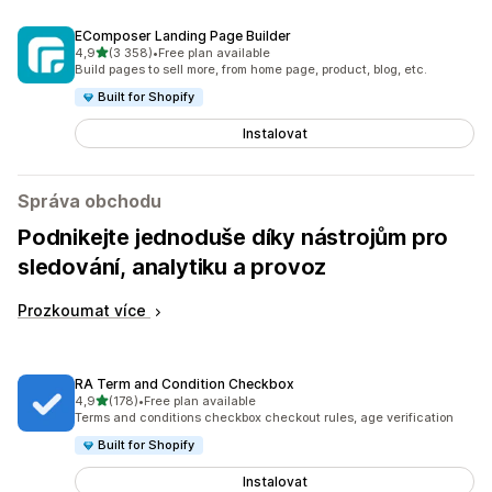
EComposer Landing Page Builder
z 5 hvězd
4,9
(3 358)
•
Free plan available
Celkový počet recenzí: 3358
Build pages to sell more, from home page, product, blog, etc.
Built for Shopify
Instalovat
Správa obchodu
Podnikejte jednoduše díky nástrojům pro
sledování, analytiku a provoz
Prozkoumat více
RA Term and Condition Checkbox
z 5 hvězd
4,9
(178)
•
Free plan available
Celkový počet recenzí: 178
Terms and conditions checkbox checkout rules, age verification
Built for Shopify
Instalovat