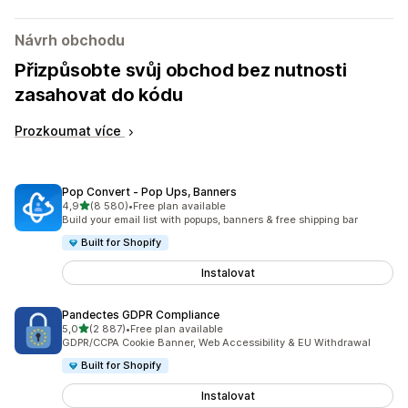
Návrh obchodu
Přizpůsobte svůj obchod bez nutnosti
zasahovat do kódu
Prozkoumat více
Pop Convert ‑ Pop Ups, Banners
z 5 hvězd
4,9
(8 580)
•
Free plan available
Celkový počet recenzí: 8580
Build your email list with popups, banners & free shipping bar
Built for Shopify
Instalovat
Pandectes GDPR Compliance
z 5 hvězd
5,0
(2 887)
•
Free plan available
Celkový počet recenzí: 2887
GDPR/CCPA Cookie Banner, Web Accessibility & EU Withdrawal
Built for Shopify
Instalovat