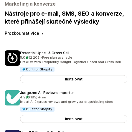
Marketing a konverze
Nástroje pro e-mail, SMS, SEO a konverze,
které přinášejí skutečné výsledky
Prozkoumat více
Essential Upsell & Cross Sell
z 5 hvězd
5,0
(2 202)
•
Free plan available
Celkový počet recenzí: 2202
Lift AOV with Frequently Bought Together Upsell and Cross-sell
Built for Shopify
Instalovat
Judge.me Ali Reviews Importer
z 5 hvězd
4,9
(185)
•
Free
Celkový počet recenzí: 185
Import AliExpress reviews and grow your dropshipping store
Built for Shopify
Instalovat