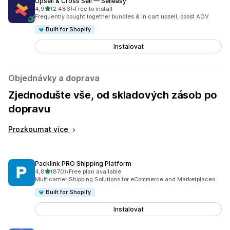
Upsell & Cross Sell — Selleasy
z 5 hvězd
4,9
(2 486)
•
Free to install
Celkový počet recenzí: 2486
Frequently bought together bundles & in cart upsell, boost AOV
Built for Shopify
Instalovat
Objednávky a doprava
Zjednodušte vše, od skladových zásob po
dopravu
Prozkoumat více
Packlink PRO Shipping Platform
z 5 hvězd
4,8
(870)
•
Free plan available
Celkový počet recenzí: 870
Multicarrier Shipping Solutions for eCommerce and Marketplaces
Built for Shopify
Instalovat