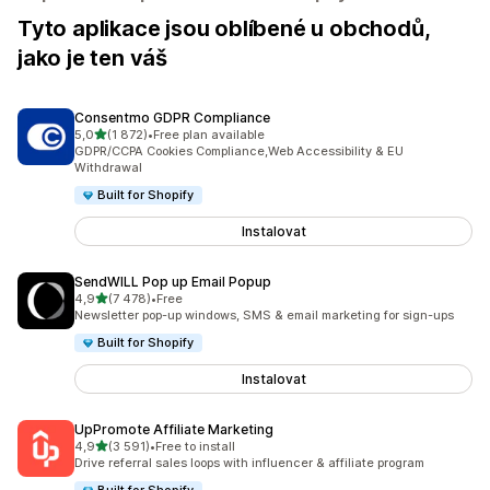
Tyto aplikace jsou oblíbené u obchodů,
jako je ten váš
Consentmo GDPR Compliance
z 5 hvězd
5,0
(1 872)
•
Free plan available
Celkový počet recenzí: 1872
GDPR/CCPA Cookies Compliance,Web Accessibility & EU
Withdrawal
Built for Shopify
Instalovat
SendWILL Pop up Email Popup
z 5 hvězd
4,9
(7 478)
•
Free
Celkový počet recenzí: 7478
Newsletter pop-up windows, SMS & email marketing for sign-ups
Built for Shopify
Instalovat
UpPromote Affiliate Marketing
z 5 hvězd
4,9
(3 591)
•
Free to install
Celkový počet recenzí: 3591
Drive referral sales loops with influencer & affiliate program