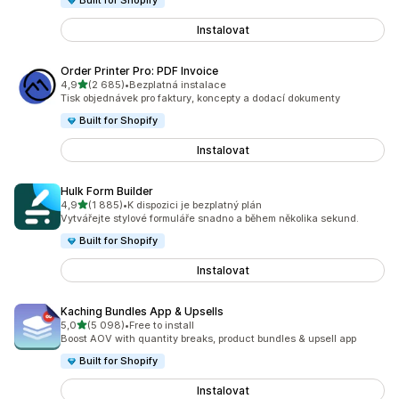
Built for Shopify
Instalovat
Order Printer Pro: PDF Invoice
z 5 hvězd
4,9
(2 685)
•
Bezplatná instalace
Celkový počet recenzí: 2685
Tisk objednávek pro faktury, koncepty a dodací dokumenty
Built for Shopify
Instalovat
Hulk Form Builder
z 5 hvězd
4,9
(1 885)
•
K dispozici je bezplatný plán
Celkový počet recenzí: 1885
Vytvářejte stylové formuláře snadno a během několika sekund.
Built for Shopify
Instalovat
Kaching Bundles App & Upsells
z 5 hvězd
5,0
(5 098)
•
Free to install
Celkový počet recenzí: 5098
Boost AOV with quantity breaks, product bundles & upsell app
Built for Shopify
Instalovat