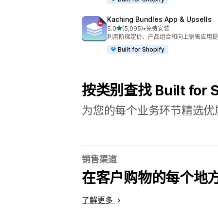
Kaching Bundles App & Upsells
星（满分 5 星）
5.0
(5,095)
•
免费安装
总共 5095 条评论
利用阶梯定价、产品组合和向上销售应用提高客
Built for Shopify
按类别查找 Built for 
为您的每个业务环节精选优
销售渠道
在客户购物的每个地
了解更多