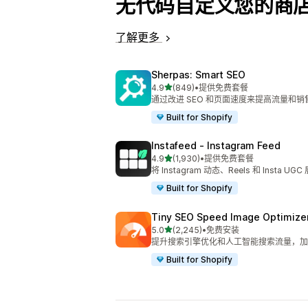
无代码自定义您的商
了解更多
Sherpas: Smart SEO
星（满分 5 星）
4.9
(849)
•
提供免费套餐
总共 849 条评论
通过改进 SEO 和页面速度来提高流量和销
Built for Shopify
Instafeed ‑ Instagram Feed
星（满分 5 星）
4.9
(1,930)
•
提供免费套餐
总共 1930 条评论
将 Instagram 动态、Reels 和 Insta 
Built for Shopify
Tiny SEO Speed Image Optimize
星（满分 5 星）
5.0
(2,245)
•
免费安装
总共 2245 条评论
提升搜索引擎优化和人工智能搜索流量，加
Built for Shopify