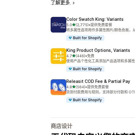
了解更多
Color Swatch King: Variants
星（满分 5 星）
5.0
(2,775)
•
提供免费套餐
总共 2775 条评论
将多属性选项用作多属性图片/颜色色板，
Built for Shopify
King Product Options, Variants
星（满分 5 星）
4.7
(446)
•
免费
总共 446 条评论
使用产品个性化工具添加产品选项和多属性
Built for Shopify
Releasit COD Fee & Partial Pay
星（满分 5 星）
4.8
(564)
•
提供免费套餐
总共 564 条评论
货到付款费用与规则，支持部分付款和 OT
Built for Shopify
商店设计