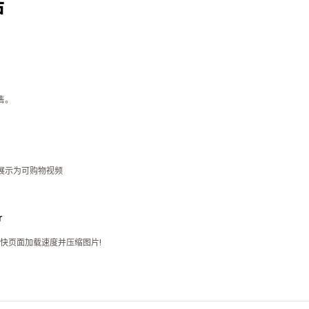
店
售。
UGC 展示为可购物视频
r
快页面加载速度并压缩图片!