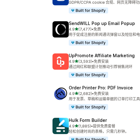
GDPR/CCPA cookie 合规、网页无障
Built for Shopify
SendWILL Pop up Email Popup
星（满分 5 星）
4.9
(7,477)
•
免费
总共 7477 条评论
用于促成注册的新闻通讯弹窗以及短信和电
Built for Shopify
UpPromote Affiliate Marketing
星（满分 5 星）
4.9
(3,593)
•
免费安装
总共 3593 条评论
通过网红和联盟计划推动引荐销售闭环
Built for Shopify
Order Printer Pro: PDF Invoice
星（满分 5 星）
4.9
(2,682)
•
免费安装
总共 2682 条评论
用于发票、草稿和运输单据的订单打印工具
Built for Shopify
Hulk Form Builder
星（满分 5 星）
4.9
(1,885)
•
提供免费套餐
总共 1885 条评论
轻松创建时尚的表格，只需几秒钟。
Built for Shopify