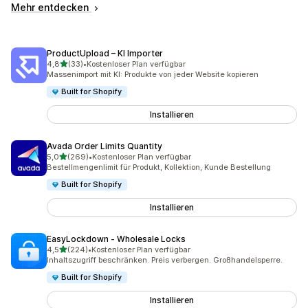
Mehr entdecken
ProductUpload – KI Importer
von 5 Sternen
4,8
(33)
•
Kostenloser Plan verfügbar
33 Rezensionen insgesamt
Massenimport mit KI: Produkte von jeder Website kopieren
Built for Shopify
Installieren
Avada Order Limits Quantity
von 5 Sternen
5,0
(269)
•
Kostenloser Plan verfügbar
269 Rezensionen insgesamt
Bestellmengenlimit für Produkt, Kollektion, Kunde Bestellung
Built for Shopify
Installieren
EasyLockdown ‑ Wholesale Locks
von 5 Sternen
4,5
(224)
•
Kostenloser Plan verfügbar
224 Rezensionen insgesamt
Inhaltszugriff beschränken. Preis verbergen. Großhandelsperre.
Built for Shopify
Installieren