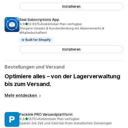
Installieren
Seal Subscriptions App
von 5 Sternen
4,9
(2.937)
•
Kostenloser Plan verfügbar
2937 Rezensionen insgesamt
Steigere Umsatz & Kundenbindung mit Abonnements &
Mitgliedschaften!
Built for Shopify
Installieren
Bestellungen und Versand
Optimiere alles – von der Lagerverwaltung
bis zum Versand.
Mehr entdecken
Packlink PRO Versandplattform
von 5 Sternen
4,8
(870)
•
Kostenloser Plan verfügbar
870 Rezensionen insgesamt
Sparen Sie Zeit und Geld bei Ihren monatlichen Sendungen