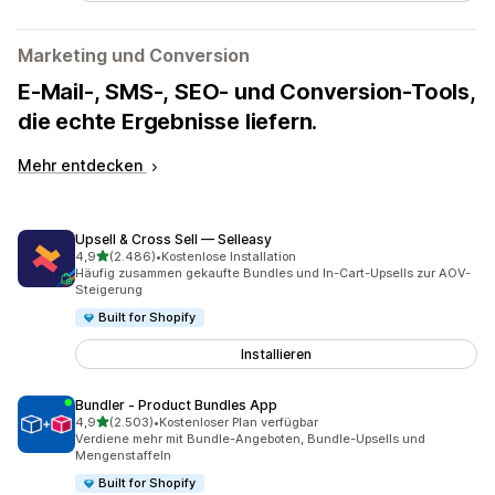
Marketing und Conversion
E-Mail-, SMS-, SEO- und Conversion-Tools,
die echte Ergebnisse liefern.
Mehr entdecken
Upsell & Cross Sell — Selleasy
von 5 Sternen
4,9
(2.486)
•
Kostenlose Installation
2486 Rezensionen insgesamt
Häufig zusammen gekaufte Bundles und In-Cart-Upsells zur AOV-
Steigerung
Built for Shopify
Installieren
Bundler ‑ Product Bundles App
von 5 Sternen
4,9
(2.503)
•
Kostenloser Plan verfügbar
2503 Rezensionen insgesamt
Verdiene mehr mit Bundle-Angeboten, Bundle-Upsells und
Mengenstaffeln
Built for Shopify