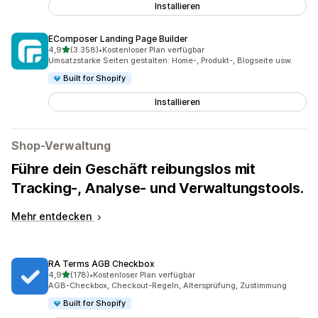
Installieren
EComposer Landing Page Builder
von 5 Sternen
4,9
(3.358)
•
Kostenloser Plan verfügbar
3358 Rezensionen insgesamt
Umsatzstarke Seiten gestalten: Home-, Produkt-, Blogseite usw.
Built for Shopify
Installieren
Shop-Verwaltung
Führe dein Geschäft reibungslos mit
Tracking-, Analyse- und Verwaltungstools.
Mehr entdecken
RA Terms AGB Checkbox
von 5 Sternen
4,9
(178)
•
Kostenloser Plan verfügbar
178 Rezensionen insgesamt
AGB-Checkbox, Checkout-Regeln, Altersprüfung, Zustimmung
Built for Shopify