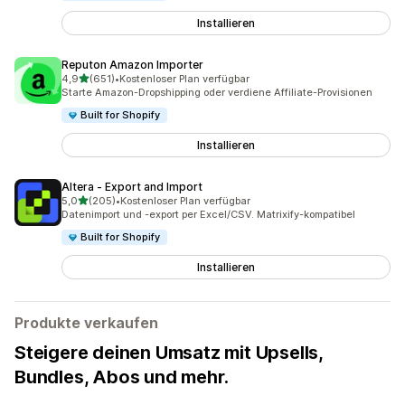
Installieren
Reputon Amazon Importer
von 5 Sternen
4,9
(651)
•
Kostenloser Plan verfügbar
651 Rezensionen insgesamt
Starte Amazon-Dropshipping oder verdiene Affiliate-Provisionen
Built for Shopify
Installieren
Altera ‑ Export and Import
von 5 Sternen
5,0
(205)
•
Kostenloser Plan verfügbar
205 Rezensionen insgesamt
Datenimport und -export per Excel/CSV. Matrixify-kompatibel
Built for Shopify
Installieren
Produkte verkaufen
Steigere deinen Umsatz mit Upsells,
Bundles, Abos und mehr.