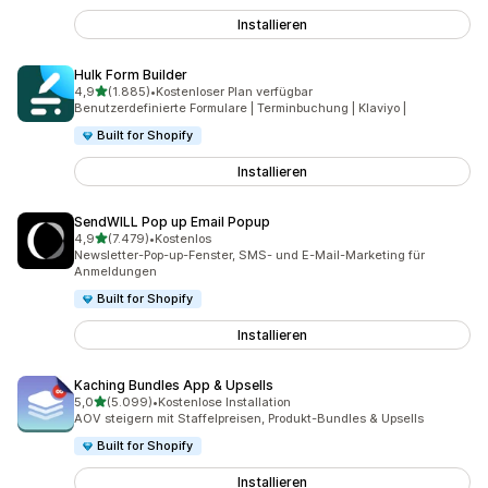
Installieren
Hulk Form Builder
von 5 Sternen
4,9
(1.885)
•
Kostenloser Plan verfügbar
1885 Rezensionen insgesamt
Benutzerdefinierte Formulare | Terminbuchung | Klaviyo |
Built for Shopify
Installieren
SendWILL Pop up Email Popup
von 5 Sternen
4,9
(7.479)
•
Kostenlos
7479 Rezensionen insgesamt
Newsletter-Pop-up-Fenster, SMS- und E-Mail-Marketing für
Anmeldungen
Built for Shopify
Installieren
Kaching Bundles App & Upsells
von 5 Sternen
5,0
(5.099)
•
Kostenlose Installation
5099 Rezensionen insgesamt
AOV steigern mit Staffelpreisen, Produkt-Bundles & Upsells
Built for Shopify
Installieren