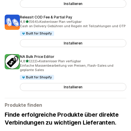
Installieren
Releasit COD Fee & Partial Pay
von 5 Sternen
4,8
(564)
•
Kostenloser Plan verfügbar
564 Rezensionen insgesamt
Cash on Delivery Gebühren und Regeln mit Teilzahlungen und OTP
Built for Shopify
Installieren
NA Bulk Price Editor
von 5 Sternen
4,8
(222)
•
Kostenloser Plan verfügbar
222 Rezensionen insgesamt
Einfache Massenbearbeitung von Preisen, Flash-Sales und
geplante Sales
Built for Shopify
Installieren
Produkte finden
Finde erfolgreiche Produkte über direkte
Verbindungen zu wichtigen Lieferanten.