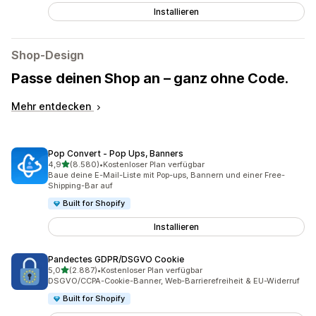
Installieren
Shop-Design
Passe deinen Shop an – ganz ohne Code.
Mehr entdecken
Pop Convert ‑ Pop Ups, Banners
von 5 Sternen
4,9
(8.580)
•
Kostenloser Plan verfügbar
8580 Rezensionen insgesamt
Baue deine E-Mail-Liste mit Pop-ups, Bannern und einer Free-
Shipping-Bar auf
Built for Shopify
Installieren
Pandectes GDPR/DSGVO Cookie
von 5 Sternen
5,0
(2.887)
•
Kostenloser Plan verfügbar
2887 Rezensionen insgesamt
DSGVO/CCPA-Cookie-Banner, Web-Barrierefreiheit & EU-Widerruf
Built for Shopify