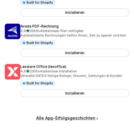
Built for Shopify
Installieren
Avada PDF‑Rechnung
von 5 Sternen
4,9
(686)
•
Kostenloser Plan verfügbar
686 Rezensionen insgesamt
Automatisierte Rechnungen helfen Ihnen, Zeit zu sparen und kon
Built for Shopify
Installieren
Lexware Office (lexoffice)
von 5 Sternen
4,6
(266)
•
Kostenlose Installation
266 Rezensionen insgesamt
Verwalte DATEV-fertige Belege, Steuern, Zahlungen & Kunden
Built for Shopify
Installieren
Alle App-Erfolgsgeschichten