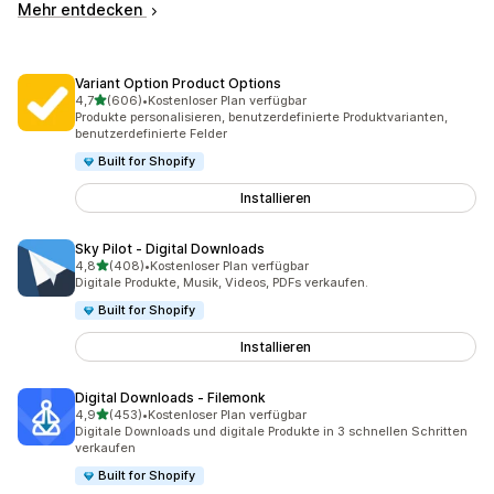
Mehr entdecken
Variant Option Product Options
von 5 Sternen
4,7
(606)
•
Kostenloser Plan verfügbar
606 Rezensionen insgesamt
Produkte personalisieren, benutzerdefinierte Produktvarianten,
benutzerdefinierte Felder
Built for Shopify
Installieren
Sky Pilot ‑ Digital Downloads
von 5 Sternen
4,8
(408)
•
Kostenloser Plan verfügbar
408 Rezensionen insgesamt
Digitale Produkte, Musik, Videos, PDFs verkaufen.
Built for Shopify
Installieren
Digital Downloads ‑ Filemonk
von 5 Sternen
4,9
(453)
•
Kostenloser Plan verfügbar
453 Rezensionen insgesamt
Digitale Downloads und digitale Produkte in 3 schnellen Schritten
verkaufen
Built for Shopify