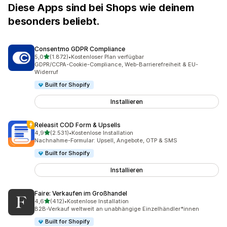
Diese Apps sind bei Shops wie deinem
besonders beliebt.
Consentmo GDPR Compliance
von 5 Sternen
5,0
(1.872)
•
Kostenloser Plan verfügbar
1872 Rezensionen insgesamt
GDPR/CCPA-Cookie-Compliance, Web-Barrierefreiheit & EU-
Widerruf
Built for Shopify
Installieren
Releasit COD Form & Upsells
von 5 Sternen
4,9
(2.531)
•
Kostenlose Installation
2531 Rezensionen insgesamt
Nachnahme-Formular: Upsell, Angebote, OTP & SMS
Built for Shopify
Installieren
Faire: Verkaufen im Großhandel
von 5 Sternen
4,6
(412)
•
Kostenlose Installation
412 Rezensionen insgesamt
B2B-Verkauf weltweit an unabhängige Einzelhändler*innen
Built for Shopify