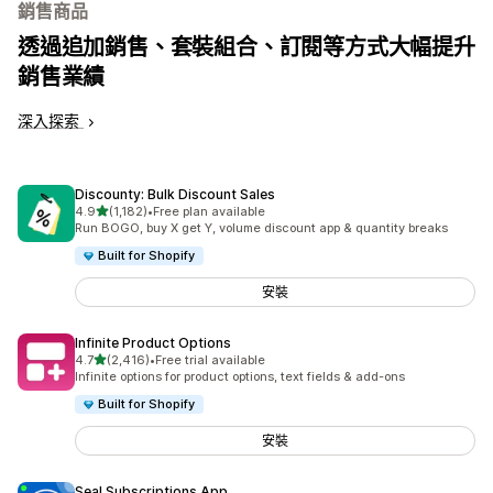
銷售商品
透過追加銷售、套裝組合、訂閱等方式大幅提升
銷售業績
深入探索
Discounty: Bulk Discount Sales
滿分 5 顆星
4.9
(1,182)
•
Free plan available
共有 1182 則評價
Run BOGO, buy X get Y, volume discount app & quantity breaks
Built for Shopify
安裝
Infinite Product Options
滿分 5 顆星
4.7
(2,416)
•
Free trial available
共有 2416 則評價
Infinite options for product options, text fields & add-ons
Built for Shopify
安裝
Seal Subscriptions App