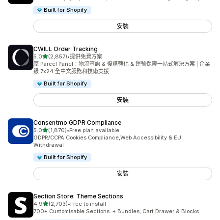
Built for Shopify
安裝
CWILL Order Tracking
滿分 5 顆星
5.0
(2,857)
•
提供免費方案
共有 2857 則評價
原 Parcel Panel：物流查詢 & 復購轉化 & 運輸保障一站式解決方案 | 企業
級 7x24 全中文服務和技術支援
Built for Shopify
安裝
Consentmo GDPR Compliance
滿分 5 顆星
5.0
(1,870)
•
Free plan available
共有 1870 則評價
GDPR/CCPA Cookies Compliance,Web Accessibility & EU
Withdrawal
Built for Shopify
安裝
Section Store: Theme Sections
滿分 5 顆星
4.9
(2,703)
•
Free to install
共有 2703 則評價
700+ Customisable Sections. + Bundles, Cart Drawer & Blocks