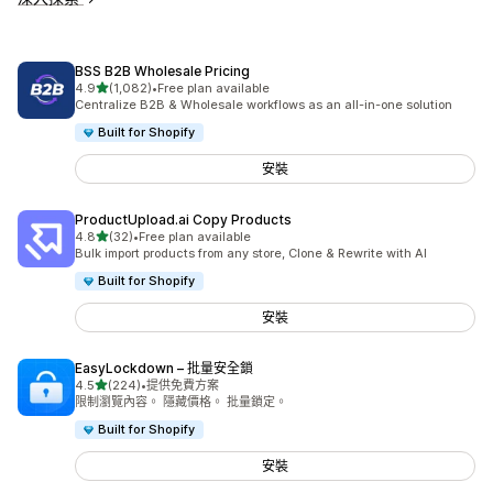
BSS B2B Wholesale Pricing
滿分 5 顆星
4.9
(1,082)
•
Free plan available
共有 1082 則評價
Centralize B2B & Wholesale workflows as an all-in-one solution
Built for Shopify
安裝
ProductUpload.ai Copy Products
滿分 5 顆星
4.8
(32)
•
Free plan available
共有 32 則評價
Bulk import products from any store, Clone & Rewrite with AI
Built for Shopify
安裝
EasyLockdown – 批量安全鎖
滿分 5 顆星
4.5
(224)
•
提供免費方案
共有 224 則評價
限制瀏覽內容。 隱藏價格。 批量鎖定。
Built for Shopify
安裝