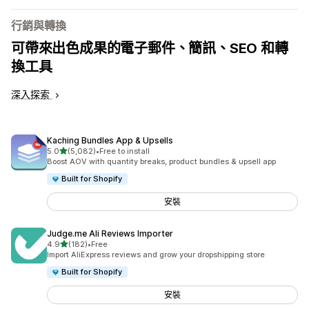
行銷與轉換
可帶來出色成果的電子郵件、簡訊、SEO 和轉
換工具
深入探索
Kaching Bundles App & Upsells
滿分 5 顆星
5.0
(5,082)
•
Free to install
共有 5082 則評價
Boost AOV with quantity breaks, product bundles & upsell app
Built for Shopify
安裝
Judge.me Ali Reviews Importer
滿分 5 顆星
4.9
(182)
•
Free
共有 182 則評價
Import AliExpress reviews and grow your dropshipping store
Built for Shopify
安裝