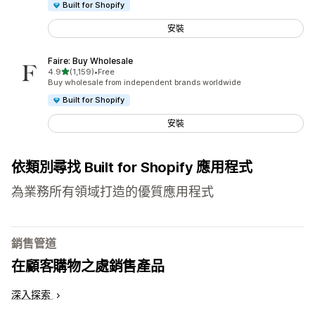
Built for Shopify
安裝
Faire: Buy Wholesale
滿分 5 顆星
4.9
(1,159)
•
Free
共有 1159 則評價
Buy wholesale from independent brands worldwide
Built for Shopify
安裝
依類別尋找 Built for Shopify 應用程式
為業務所有領域打造的優質應用程式
銷售管道
在顧客購物之處銷售產品
深入探索