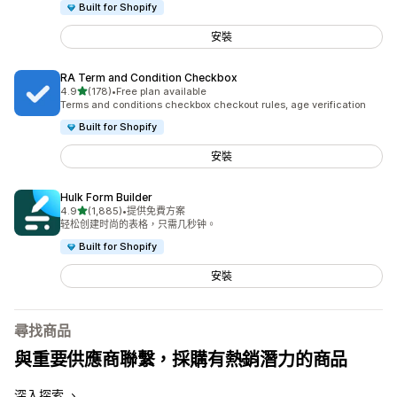
Built for Shopify
安裝
RA Term and Condition Checkbox
滿分 5 顆星
4.9
(178)
•
Free plan available
共有 178 則評價
Terms and conditions checkbox checkout rules, age verification
Built for Shopify
安裝
Hulk Form Builder
滿分 5 顆星
4.9
(1,885)
•
提供免費方案
共有 1885 則評價
轻松创建时尚的表格，只需几秒钟。
Built for Shopify
安裝
尋找商品
與重要供應商聯繫，採購有熱銷潛力的商品
深入探索