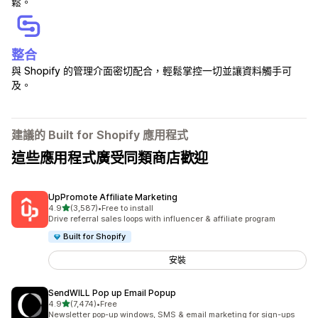
鬆。
整合
與 Shopify 的管理介面密切配合，輕鬆掌控一切並讓資料觸手可
及。
建議的 Built for Shopify 應用程式
這些應用程式廣受同類商店歡迎
UpPromote Affiliate Marketing
滿分 5 顆星
4.9
(3,587)
•
Free to install
共有 3587 則評價
Drive referral sales loops with influencer & affiliate program
Built for Shopify
安裝
SendWILL Pop up Email Popup
滿分 5 顆星
4.9
(7,474)
•
Free
共有 7474 則評價
Newsletter pop-up windows, SMS & email marketing for sign-ups