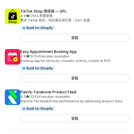
TikTok Shop 連接器 — SPL
滿分 5 顆星
4.9
(735)
•
免費安裝
共有 735 則評價
整合 TikTok 商店、同步庫存與訂單 - 24/7 支援
Built for Shopify
安裝
Easy Appointment Booking App
滿分 5 顆星
4.9
(511)
•
Free plan available
共有 511 則評價
Booking app for services, classes, events, tickets & POS
Built for Shopify
安裝
Flexify: Facebook Product Feed
滿分 5 顆星
4.3
(124)
•
Free plan available
共有 124 則評價
Improve Facebook/Insta performance by optimizing product data
Built for Shopify
安裝