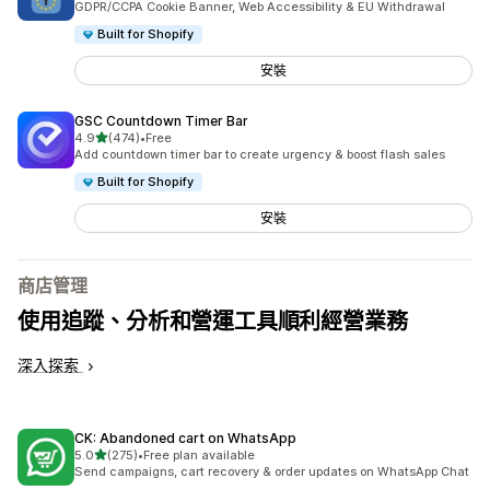
GDPR/CCPA Cookie Banner, Web Accessibility & EU Withdrawal
Built for Shopify
安裝
GSC Countdown Timer Bar
滿分 5 顆星
4.9
(474)
•
Free
共有 474 則評價
Add countdown timer bar to create urgency & boost flash sales
Built for Shopify
安裝
商店管理
使用追蹤、分析和營運工具順利經營業務
深入探索
CK: Abandoned cart on WhatsApp
滿分 5 顆星
5.0
(275)
•
Free plan available
共有 275 則評價
Send campaigns, cart recovery & order updates on WhatsApp Chat