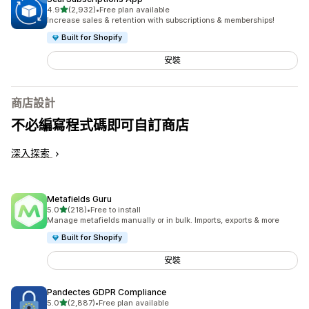
滿分 5 顆星
4.9
(2,932)
•
Free plan available
共有 2932 則評價
Increase sales & retention with subscriptions & memberships!
Built for Shopify
安裝
商店設計
不必編寫程式碼即可自訂商店
深入探索
Metafields Guru
滿分 5 顆星
5.0
(218)
•
Free to install
共有 218 則評價
Manage metafields manually or in bulk. Imports, exports & more
Built for Shopify
安裝
Pandectes GDPR Compliance
滿分 5 顆星
5.0
(2,887)
•
Free plan available
共有 2887 則評價