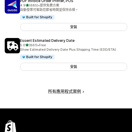
PDF Invoice Order Printer, POS
滿分 5 顆星
4.9
(685)
•
提供免費方案
共有 685 則評價
自動發票可幫助您節省時間並保持合規。
Built for Shopify
安裝
Essent Estimated Delivery Date
滿分 5 顆星
5.0
(861)
•
Free
共有 861 則評價
Show Estimated Delivery Date Plus Shipping Time (EDD/ETA)
Built for Shopify
安裝
所有應用程式案例