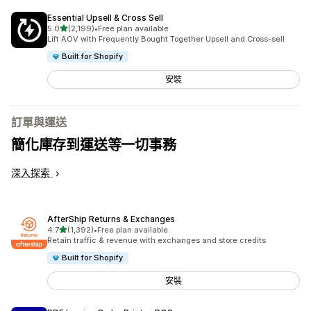
Essential Upsell & Cross Sell
滿分 5 顆星
5.0
(2,199)
•
Free plan available
共有 2199 則評價
Lift AOV with Frequently Bought Together Upsell and Cross-sell
Built for Shopify
安裝
訂單與運送
簡化庫存到運送等一切事務
深入探索
AfterShip Returns & Exchanges
滿分 5 顆星
4.7
(1,392)
•
Free plan available
共有 1392 則評價
Retain traffic & revenue with exchanges and store credits
Built for Shopify
安裝