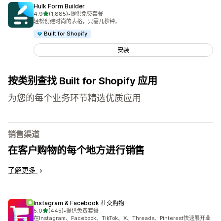
Hulk Form Builder
星（满分 5 星）
4.9
(1,885)
•
提供免费套餐
总共 1885 条评论
轻松创建时尚的表格，只需几秒钟。
Built for Shopify
安装
按类别查找 Built for Shopify 应用
为您的每个业务环节精选优质应用
销售渠道
在客户购物的每个地方进行销售
了解更多
Instagram & Facebook 社交购物
星（满分 5 星）
5.0
(445)
•
提供免费套餐
总共 445 条评论
在Instagram、Facebook、TikTok、X、Threads、Pinterest快速展开业