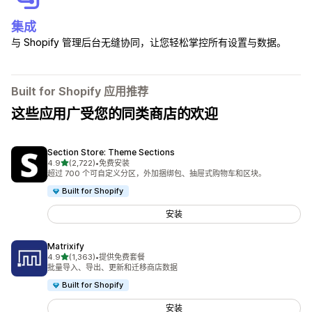
集成
与 Shopify 管理后台无缝协同，让您轻松掌控所有设置与数据。
Built for Shopify 应用推荐
这些应用广受您的同类商店的欢迎
Section Store: Theme Sections
星（满分 5 星）
4.9
(2,722)
•
免费安装
总共 2722 条评论
超过 700 个可自定义分区，外加捆绑包、抽屉式购物车和区块。
Built for Shopify
安装
Matrixify
星（满分 5 星）
4.9
(1,363)
•
提供免费套餐
总共 1363 条评论
批量导入、导出、更新和迁移商店数据
Built for Shopify
安装