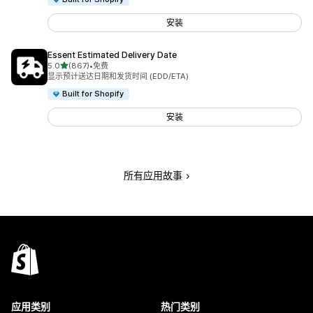
安装
Essent Estimated Delivery Date
星（满分 5 星）
5.0
(867)
•
免费
总共 867 条评论
显示预计送达日期和发货时间 (EDD/ETA)
Built for Shopify
安装
所有应用故事
应用类别
热门类别