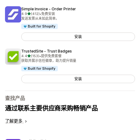
Simple Invoice ‑ Order Printer
星（满分 5 星）
4.9
(412)
•
免费安装
总共 412 条评论
发送发票从未如此简单。
Built for Shopify
安装
TrustedSite ‑ Trust Badges
星（满分 5 星）
4.4
(153)
•
提供免费套餐
总共 153 条评论
获取并展示信任徽章，助力提升销量
Built for Shopify
安装
查找产品
通过联系主要供应商采购畅销产品
了解更多