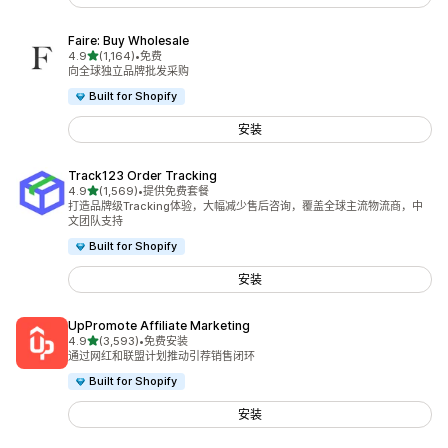
Faire: Buy Wholesale
星（满分 5 星）
4.9
(1,164)
•
免费
总共 1164 条评论
向全球独立品牌批发采购
Built for Shopify
安装
Track123 Order Tracking
星（满分 5 星）
4.9
(1,569)
•
提供免费套餐
总共 1569 条评论
打造品牌级Tracking体验，大幅减少售后咨询，覆盖全球主流物流商，中
文团队支持
Built for Shopify
安装
UpPromote Affiliate Marketing
星（满分 5 星）
4.9
(3,593)
•
免费安装
总共 3593 条评论
通过网红和联盟计划推动引荐销售闭环
Built for Shopify
安装