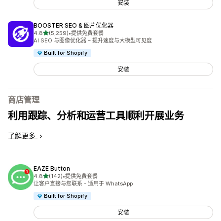
安装
BOOSTER SEO & 图片优化器
星（满分 5 星）
4.8
(5,259)
•
提供免费套餐
总共 5259 条评论
AI SEO 与图像优化器 – 提升速度与大模型可见度
Built for Shopify
安装
商店管理
利用跟踪、分析和运营工具顺利开展业务
了解更多
EAZE Button
星（满分 5 星）
4.8
(142)
•
提供免费套餐
总共 142 条评论
让客户直接与您联系 - 适用于 WhatsApp
Built for Shopify
安装