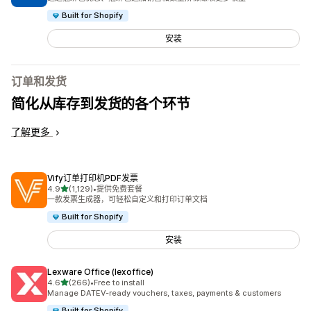
Built for Shopify
安装
订单和发货
简化从库存到发货的各个环节
了解更多
Vify订单打印机PDF发票
星（满分 5 星）
4.9
(1,129)
•
提供免费套餐
总共 1129 条评论
一款发票生成器，可轻松自定义和打印订单文档
Built for Shopify
安装
Lexware Office (lexoffice)
星（满分 5 星）
4.6
(266)
•
Free to install
总共 266 条评论
Manage DATEV-ready vouchers, taxes, payments & customers
Built for Shopify