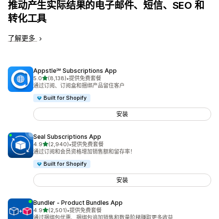
推动产生实际结果的电子邮件、短信、SEO 和
转化工具
了解更多
Appstle℠ Subscriptions App
星（满分 5 星）
5.0
(8,138)
•
提供免费套餐
总共 8138 条评论
通过订阅、订阅盒和捆绑产品留住客户
Built for Shopify
安装
Seal Subscriptions App
星（满分 5 星）
4.9
(2,940)
•
提供免费套餐
总共 2940 条评论
通过订阅和会员资格增加销售额和留存率！
Built for Shopify
安装
Bundler ‑ Product Bundles App
星（满分 5 星）
4.9
(2,501)
•
提供免费套餐
总共 2501 条评论
通过捆绑包优惠、捆绑包追加销售和数量阶梯赚取更多收益