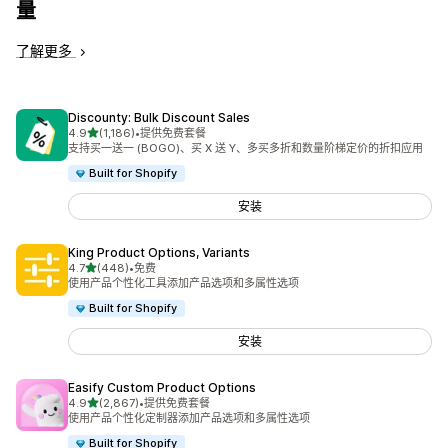
量
了解更多
Discounty: Bulk Discount Sales
星（满分 5 星）
4.9
(1,186)
•
提供免费套餐
总共 1186 条评论
支持买一送一 (BOGO)、买 X 送 Y、多买多折和数量阶梯定价的折扣应用
Built for Shopify
安装
King Product Options, Variants
星（满分 5 星）
4.7
(448)
•
免费
总共 448 条评论
使用产品个性化工具添加产品选项和多属性选项
Built for Shopify
安装
Easify Custom Product Options
星（满分 5 星）
4.9
(2,867)
•
提供免费套餐
总共 2867 条评论
使用产品个性化定制器添加产品选项和多属性选项
Built for Shopify