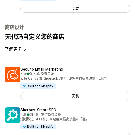
安装
商店设计
无代码自定义您的商店
了解更多
Seguno Email Marketing
星（满分 5 星）
4.8
(643)
•
免费安装
总共 643 条评论
支持 Canva 和 Sidekick 的电子邮件营销新闻通讯与自动化
Built for Shopify
安装
Sherpas: Smart SEO
星（满分 5 星）
4.9
(849)
•
提供免费套餐
总共 849 条评论
通过改进 SEO 和页面速度来提高流量和销售。
Built for Shopify