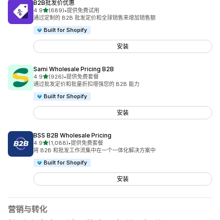
B2B批发价优惠
星（满分 5 星）
4.9
(689)
•
提供免费试用
总共 689 条评论
通过定制的 B2B 批发定价和全球销售来增加销售额
Built for Shopify
安装
Sami Wholesale Pricing B2B
星（满分 5 星）
4.9
(926)
•
提供免费套餐
总共 926 条评论
通过批发定价和批量折扣增强您的 B2B 能力
Built for Shopify
安装
BSS B2B Wholesale Pricing
星（满分 5 星）
4.9
(1,088)
•
提供免费套餐
总共 1088 条评论
将 B2B 和批发工作流集中在一个一体化解决方案中
Built for Shopify
安装
营销与转化