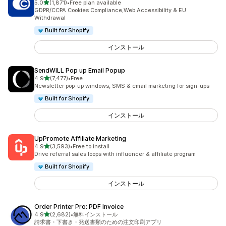
5つ星中
5.0
(1,871)
•
Free plan available
合計レビュー数：1871件
GDPR/CCPA Cookies Compliance,Web Accessibility & EU
Withdrawal
Built for Shopify
インストール
SendWILL Pop up Email Popup
5つ星中
4.9
(7,477)
•
Free
合計レビュー数：7477件
Newsletter pop-up windows, SMS & email marketing for sign-ups
Built for Shopify
インストール
UpPromote Affiliate Marketing
5つ星中
4.9
(3,593)
•
Free to install
合計レビュー数：3593件
Drive referral sales loops with influencer & affiliate program
Built for Shopify
インストール
Order Printer Pro: PDF Invoice
5つ星中
4.9
(2,682)
•
無料インストール
合計レビュー数：2682件
請求書・下書き・発送書類のための注文印刷アプリ