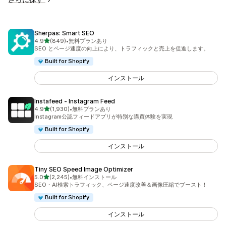
Sherpas: Smart SEO
5つ星中
4.9
(849)
•
無料プランあり
合計レビュー数：849件
SEO とページ速度の向上により、トラフィックと売上を促進します。
Built for Shopify
インストール
Instafeed ‑ Instagram Feed
5つ星中
4.9
(1,930)
•
無料プランあり
合計レビュー数：1930件
Instagram公認フィードアプリが特別な購買体験を実現
Built for Shopify
インストール
Tiny SEO Speed Image Optimizer
5つ星中
5.0
(2,245)
•
無料インストール
合計レビュー数：2245件
SEO・AI検索トラフィック、ページ速度改善＆画像圧縮でブースト！
Built for Shopify
インストール