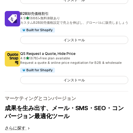
B2B卸売価格割引
5つ星中
4.9
(688)
•
無料体験あり
合計レビュー数：688件
カスタムB2B卸売価格設定で売上を伸ばし、グローバルに販売しましょう
Built for Shopify
インストール
QS Request a Quote, Hide Price
5つ星中
4.8
(678)
•
Free plan available
合計レビュー数：678件
Request a quote & online price negotiation for B2B & wholesale
Built for Shopify
インストール
マーケティングとコンバージョン
成果を生み出す、メール・SMS・SEO・コン
バージョン最適化ツール
さらに探す