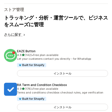
ストア管理
トラッキング・分析・運営ツールで、ビジネス
をスムーズに管理
さらに探す
EAZE Button
5つ星中
4.8
(142)
•
Free plan available
合計レビュー数：142件
Let your customers contact you directly - for WhatsApp
Built for Shopify
インストール
RA Term and Condition Checkbox
5つ星中
4.9
(178)
•
Free plan available
合計レビュー数：178件
Terms and conditions checkbox checkout rules, age verification
Built for Shopify
インストール