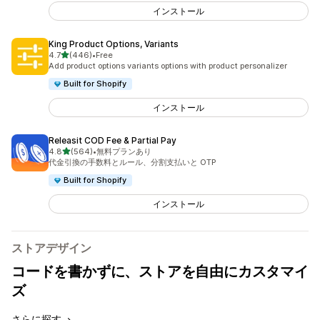
インストール
King Product Options, Variants
5つ星中
4.7
(446)
•
Free
合計レビュー数：446件
Add product options variants options with product personalizer
Built for Shopify
インストール
Releasit COD Fee & Partial Pay
5つ星中
4.8
(564)
•
無料プランあり
合計レビュー数：564件
代金引換の手数料とルール、分割支払いと OTP
Built for Shopify
インストール
ストアデザイン
コードを書かずに、ストアを自由にカスタマイ
ズ
さらに探す