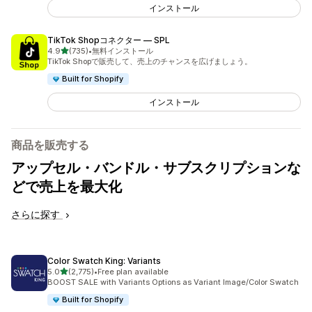
インストール
TikTok Shopコネクター — SPL
5つ星中
4.9
(735)
•
無料インストール
合計レビュー数：735件
TikTok Shopで販売して、売上のチャンスを広げましょう。
Built for Shopify
インストール
商品を販売する
アップセル・バンドル・サブスクリプションな
どで売上を最大化
さらに探す
Color Swatch King: Variants
5つ星中
5.0
(2,775)
•
Free plan available
合計レビュー数：2775件
BOOST SALE with Variants Options as Variant Image/Color Swatch
Built for Shopify