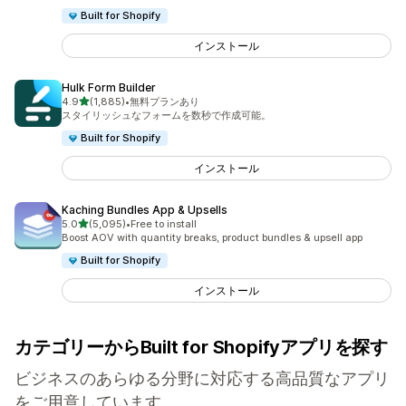
Built for Shopify
インストール
Hulk Form Builder
5つ星中
4.9
(1,885)
•
無料プランあり
合計レビュー数：1885件
スタイリッシュなフォームを数秒で作成可能。
Built for Shopify
インストール
Kaching Bundles App & Upsells
5つ星中
5.0
(5,095)
•
Free to install
合計レビュー数：5095件
Boost AOV with quantity breaks, product bundles & upsell app
Built for Shopify
インストール
カテゴリーからBuilt for Shopifyアプリを探す
ビジネスのあらゆる分野に対応する高品質なアプリ
をご用意しています。