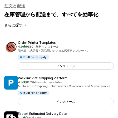
注文と配送
在庫管理から配送まで、すべてを効率化
さらに探す
Order Printer Templates
5つ星中
4.9
(680)
•
無料インストール
合計レビュー数：680件
請求書・納品書・返品用のカスタムPDFテンプレート。
Built for Shopify
インストール
Packlink PRO Shipping Platform
5つ星中
4.8
(870)
•
Free plan available
合計レビュー数：870件
Multicarrier Shipping Solutions for eCommerce and Marketplaces
Built for Shopify
インストール
Essent Estimated Delivery Date
5つ星中
5.0
(863)
•
Free