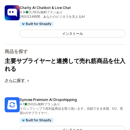
Chatty AI Chatbot & Live Chat
5つ星中
4.9
(1,791)
•
無料プランあり
合計レビュー数：1791件
365日24時間、あなたのビジネスを支えるAI
Built for Shopify
インストール
商品を探す
主要サプライヤーと連携して売れ筋商品を仕入
れる
さらに探す
Syncee Premium AI Dropshipping
5つ星中
4.1
(502)
•
無料プランあり
合計レビュー数：502件
ドロップシップで高利益商品を取り扱います。信頼できる米国、EU、英
国+のサプライヤー。
Built for Shopify
インストール