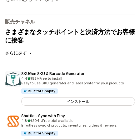
販売チャネル
さまざまなタッチポイントと決済方法でお客様
に接客
さらに探す
SKUGen SKU & Barcode Generator
5つ星中
4.4
(52)
•
Free to install
合計レビュー数：52件
Easy to use SKU generator and label printer for your products
Built for Shopify
インストール
Shuttle ‑ Sync with Etsy
5つ星中
4.8
(204)
•
Free trial available
合計レビュー数：204件
Effortless sync of products, inventories, orders & reviews
Built for Shopify