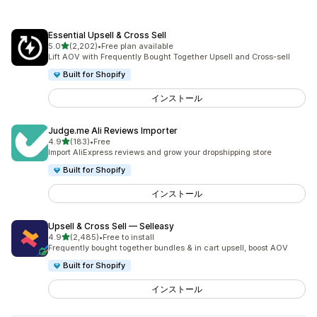
Essential Upsell & Cross Sell
5つ星中
5.0
(2,202)
•
Free plan available
合計レビュー数：2202件
Lift AOV with Frequently Bought Together Upsell and Cross-sell
Built for Shopify
インストール
Judge.me Ali Reviews Importer
5つ星中
4.9
(183)
•
Free
合計レビュー数：183件
Import AliExpress reviews and grow your dropshipping store
Built for Shopify
インストール
Upsell & Cross Sell — Selleasy
5つ星中
4.9
(2,485)
•
Free to install
合計レビュー数：2485件
Frequently bought together bundles & in cart upsell, boost AOV
Built for Shopify
インストール