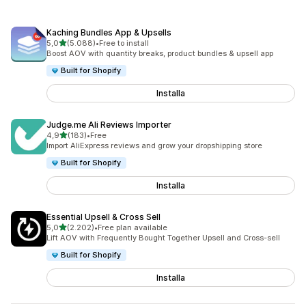
Kaching Bundles App & Upsells
stelle su 5
5,0
(5.088)
•
Free to install
5088 recensioni totali
Boost AOV with quantity breaks, product bundles & upsell app
Built for Shopify
Installa
Judge.me Ali Reviews Importer
stelle su 5
4,9
(183)
•
Free
183 recensioni totali
Import AliExpress reviews and grow your dropshipping store
Built for Shopify
Installa
Essential Upsell & Cross Sell
stelle su 5
5,0
(2.202)
•
Free plan available
2202 recensioni totali
Lift AOV with Frequently Bought Together Upsell and Cross-sell
Built for Shopify
Installa