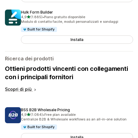
Hulk Form Builder
stelle su 5
4,9
(1.885)
•
Piano gratuito disponibile
1885 recensioni totali
Modulo di contatto facile, moduli personalizzati e sondaggi
Built for Shopify
Installa
Ricerca dei prodotti
Ottieni prodotti vincenti con collegamenti
con i principali fornitori
Scopri di più
BSS B2B Wholesale Pricing
stelle su 5
4,9
(1.084)
•
Free plan available
1084 recensioni totali
Centralize B2B & Wholesale workflows as an all-in-one solution
Built for Shopify
Installa