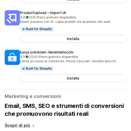
ProductUpload – Import IA
stelle su 5
4,8
(33)
•
Piano gratuito disponibile
33 recensioni totali
Import massivo con IA: copia prodotti da qualsiasi sito web
Built for Shopify
Installa
EasyLockdown‑Venditablocchi
stelle su 5
4,5
(224)
•
Piano gratuito disponibile
224 recensioni totali
Limita accesso al contenuto. Prezzi nascosti. Vendita blocchi.
Built for Shopify
Installa
Marketing e conversioni
Email, SMS, SEO e strumenti di conversioni
che promuovono risultati reali
Scopri di più