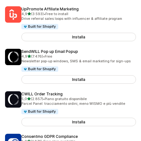
UpPromote Affiliate Marketing
stelle su 5
4,9
(3.593)
•
Free to install
3593 recensioni totali
Drive referral sales loops with influencer & affiliate program
Built for Shopify
Installa
SendWILL Pop up Email Popup
stelle su 5
4,9
(7.476)
•
Free
7476 recensioni totali
Newsletter pop-up windows, SMS & email marketing for sign-ups
Built for Shopify
Installa
CWILL Order Tracking
stelle su 5
5,0
(2.857)
•
Piano gratuito disponibile
2857 recensioni totali
Parcel Panel: tracciamento ordini, meno WISMO e più vendite
Built for Shopify
Installa
Consentmo GDPR Compliance