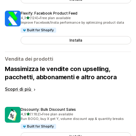
Flexify: Facebook Product Feed
stelle su 5
4,3
(124)
•
Free plan available
124 recensioni totali
Improve Facebook/Insta performance by optimizing product data
Built for Shopify
Installa
Vendita dei prodotti
Massimizza le vendite con upselling,
pacchetti, abbonamenti e altro ancora
Scopri di più
Discounty: Bulk Discount Sales
stelle su 5
4,9
(1.182)
•
Free plan available
1182 recensioni totali
Run BOGO, buy X get Y, volume discount app & quantity breaks
Built for Shopify