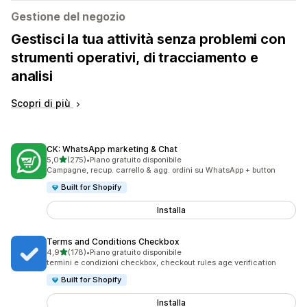
Gestione del negozio
Gestisci la tua attività senza problemi con
strumenti operativi, di tracciamento e
analisi
Scopri di più
CK: WhatsApp marketing & Chat
stelle su 5
5,0
(275)
•
Piano gratuito disponibile
275 recensioni totali
Campagne, recup. carrello & agg. ordini su WhatsApp + button
Built for Shopify
Installa
Terms and Conditions Checkbox
stelle su 5
4,9
(178)
•
Piano gratuito disponibile
178 recensioni totali
termini e condizioni checkbox, checkout rules age verification
Built for Shopify
Installa