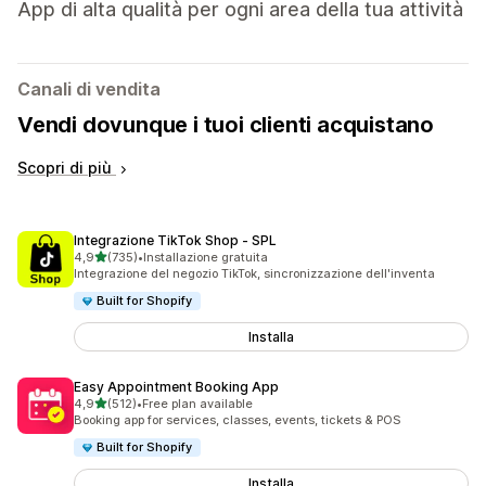
App di alta qualità per ogni area della tua attività
Canali di vendita
Vendi dovunque i tuoi clienti acquistano
Scopri di più
Integrazione TikTok Shop ‑ SPL
stelle su 5
4,9
(735)
•
Installazione gratuita
735 recensioni totali
Integrazione del negozio TikTok, sincronizzazione dell'inventa
Built for Shopify
Installa
Easy Appointment Booking App
stelle su 5
4,9
(512)
•
Free plan available
512 recensioni totali
Booking app for services, classes, events, tickets & POS
Built for Shopify
Installa