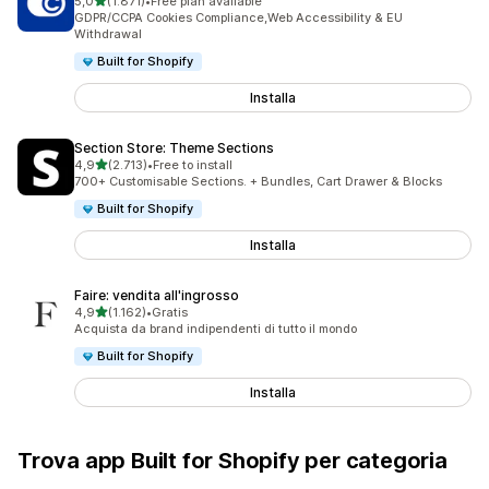
stelle su 5
5,0
(1.871)
•
Free plan available
1871 recensioni totali
GDPR/CCPA Cookies Compliance,Web Accessibility & EU
Withdrawal
Built for Shopify
Installa
Section Store: Theme Sections
stelle su 5
4,9
(2.713)
•
Free to install
2713 recensioni totali
700+ Customisable Sections. + Bundles, Cart Drawer & Blocks
Built for Shopify
Installa
Faire: vendita all'ingrosso
stelle su 5
4,9
(1.162)
•
Gratis
1162 recensioni totali
Acquista da brand indipendenti di tutto il mondo
Built for Shopify
Installa
Trova app Built for Shopify per categoria