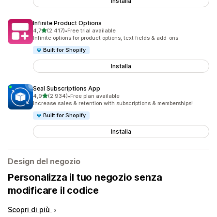
Installa
Infinite Product Options
stelle su 5
4,7
(2.417)
•
Free trial available
2417 recensioni totali
Infinite options for product options, text fields & add-ons
Built for Shopify
Installa
Seal Subscriptions App
stelle su 5
4,9
(2.934)
•
Free plan available
2934 recensioni totali
Increase sales & retention with subscriptions & memberships!
Built for Shopify
Installa
Design del negozio
Personalizza il tuo negozio senza
modificare il codice
Scopri di più