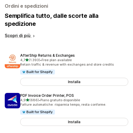
Ordini e spedizioni
Semplifica tutto, dalle scorte alla
spedizione
Scopri di più
AfterShip Returns & Exchanges
stelle su 5
4,7
(1.393)
•
Free plan available
1393 recensioni totali
Retain traffic & revenue with exchanges and store credits
Built for Shopify
Installa
PDF Invoice Order Printer, POS
stelle su 5
4,9
(686)
•
Piano gratuito disponibile
686 recensioni totali
Fatture automatiche: risparmia tempo, resta conforme.
Built for Shopify
Installa