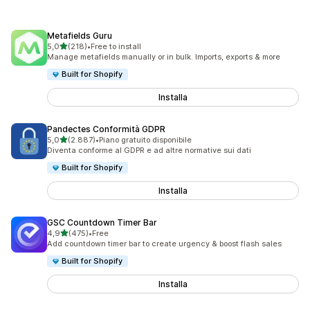
Metafields Guru
stelle su 5
5,0
(218)
•
Free to install
218 recensioni totali
Manage metafields manually or in bulk. Imports, exports & more
Built for Shopify
Installa
Pandectes Conformità GDPR
stelle su 5
5,0
(2.887)
•
Piano gratuito disponibile
2887 recensioni totali
Diventa conforme al GDPR e ad altre normative sui dati
Built for Shopify
Installa
GSC Countdown Timer Bar
stelle su 5
4,9
(475)
•
Free
475 recensioni totali
Add countdown timer bar to create urgency & boost flash sales
Built for Shopify
Installa