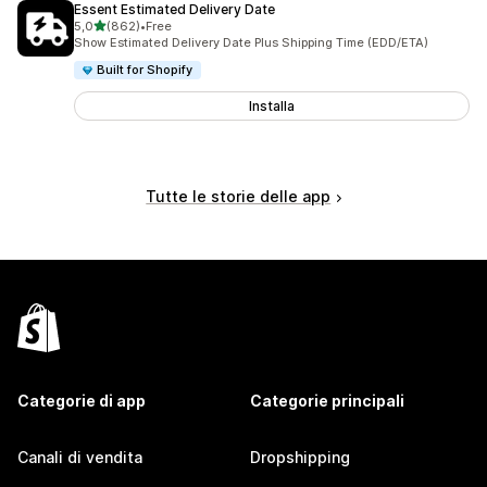
Essent Estimated Delivery Date
stelle su 5
5,0
(862)
•
Free
862 recensioni totali
Show Estimated Delivery Date Plus Shipping Time (EDD/ETA)
Built for Shopify
Installa
Tutte le storie delle app
Categorie di app
Categorie principali
Canali di vendita
Dropshipping