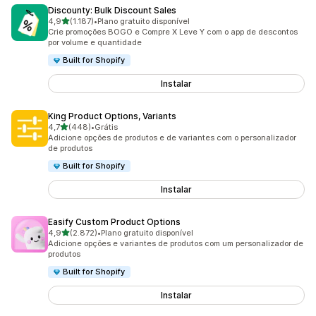
Discounty: Bulk Discount Sales
de 5 estrelas
4,9
(1.187)
•
Plano gratuito disponível
1187 avaliações ao todo
Crie promoções BOGO e Compre X Leve Y com o app de descontos
por volume e quantidade
Built for Shopify
Instalar
King Product Options, Variants
de 5 estrelas
4,7
(448)
•
Grátis
448 avaliações ao todo
Adicione opções de produtos e de variantes com o personalizador
de produtos
Built for Shopify
Instalar
Easify Custom Product Options
de 5 estrelas
4,9
(2.872)
•
Plano gratuito disponível
2872 avaliações ao todo
Adicione opções e variantes de produtos com um personalizador de
produtos
Built for Shopify
Instalar