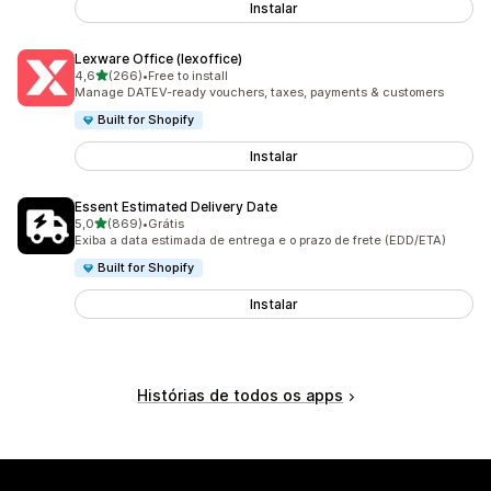
Instalar
Lexware Office (lexoffice)
de 5 estrelas
4,6
(266)
•
Free to install
266 avaliações ao todo
Manage DATEV-ready vouchers, taxes, payments & customers
Built for Shopify
Instalar
Essent Estimated Delivery Date
de 5 estrelas
5,0
(869)
•
Grátis
869 avaliações ao todo
Exiba a data estimada de entrega e o prazo de frete (EDD/ETA)
Built for Shopify
Instalar
Histórias de todos os apps