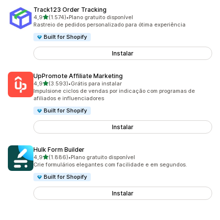
Track123 Order Tracking
de 5 estrelas
4,9
(1.574)
•
Plano gratuito disponível
1574 avaliações ao todo
Rastreio de pedidos personalizado para ótima experiência
Built for Shopify
Instalar
UpPromote Affiliate Marketing
de 5 estrelas
4,9
(3.593)
•
Grátis para instalar
3593 avaliações ao todo
Impulsione ciclos de vendas por indicação com programas de
afiliados e influenciadores
Built for Shopify
Instalar
Hulk Form Builder
de 5 estrelas
4,9
(1.886)
•
Plano gratuito disponível
1886 avaliações ao todo
Crie formulários elegantes com facilidade e em segundos.
Built for Shopify
Instalar