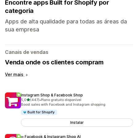
Encontre apps Built for Shopify por
categoria
Apps de alta qualidade para todas as áreas da
sua empresa
Canais de vendas
Venda onde os clientes compram
Ver mais
Instagram Shop & Facebook Shop
de 5 estrelas
5,0
(447)
•
Plano gratuito disponível
447 avaliações ao todo
Boost sales with Facebook and Instagram shopping.
Built for Shopify
Instalar
∞ Facebook & Instagram Shop AI