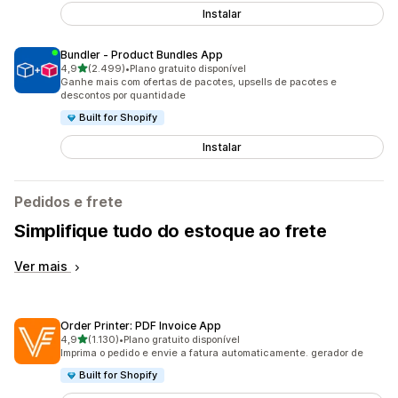
Instalar
Bundler ‑ Product Bundles App
de 5 estrelas
4,9
(2.499)
•
Plano gratuito disponível
2499 avaliações ao todo
Ganhe mais com ofertas de pacotes, upsells de pacotes e
descontos por quantidade
Built for Shopify
Instalar
Pedidos e frete
Simplifique tudo do estoque ao frete
Ver mais
Order Printer: PDF Invoice App
de 5 estrelas
4,9
(1.130)
•
Plano gratuito disponível
1130 avaliações ao todo
Imprima o pedido e envie a fatura automaticamente. gerador de
Built for Shopify