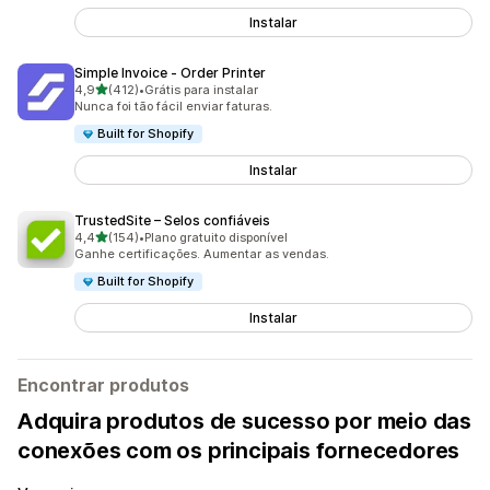
Instalar
Simple Invoice ‑ Order Printer
de 5 estrelas
4,9
(412)
•
Grátis para instalar
412 avaliações ao todo
Nunca foi tão fácil enviar faturas.
Built for Shopify
Instalar
TrustedSite – Selos confiáveis
de 5 estrelas
4,4
(154)
•
Plano gratuito disponível
154 avaliações ao todo
Ganhe certificações. Aumentar as vendas.
Built for Shopify
Instalar
Encontrar produtos
Adquira produtos de sucesso por meio das
conexões com os principais fornecedores