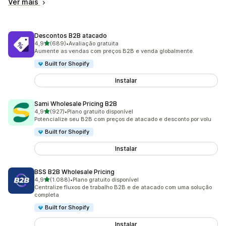
Ver mais
Descontos B2B atacado
de 5 estrelas
4,9
(689)
•
Avaliação gratuita
689 avaliações ao todo
Aumente as vendas com preços B2B e venda globalmente.
Built for Shopify
Instalar
Sami Wholesale Pricing B2B
de 5 estrelas
4,9
(927)
•
Plano gratuito disponível
927 avaliações ao todo
Potencialize seu B2B com preços de atacado e desconto por volu
Built for Shopify
Instalar
BSS B2B Wholesale Pricing
de 5 estrelas
4,9
(1.088)
•
Plano gratuito disponível
1088 avaliações ao todo
Centralize fluxos de trabalho B2B e de atacado com uma solução
completa
Built for Shopify
Instalar