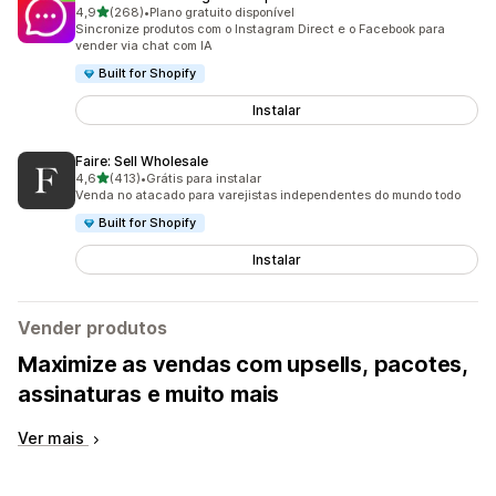
de 5 estrelas
4,9
(268)
•
Plano gratuito disponível
268 avaliações ao todo
Sincronize produtos com o Instagram Direct e o Facebook para
vender via chat com IA
Built for Shopify
Instalar
Faire: Sell Wholesale
de 5 estrelas
4,6
(413)
•
Grátis para instalar
413 avaliações ao todo
Venda no atacado para varejistas independentes do mundo todo
Built for Shopify
Instalar
Vender produtos
Maximize as vendas com upsells, pacotes,
assinaturas e muito mais
Ver mais