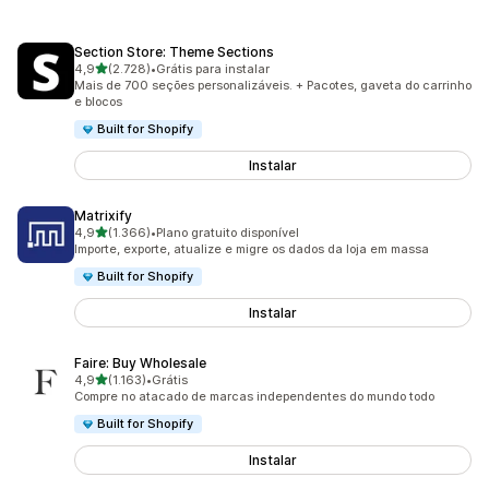
Section Store: Theme Sections
de 5 estrelas
4,9
(2.728)
•
Grátis para instalar
2728 avaliações ao todo
Mais de 700 seções personalizáveis. + Pacotes, gaveta do carrinho
e blocos
Built for Shopify
Instalar
Matrixify
de 5 estrelas
4,9
(1.366)
•
Plano gratuito disponível
1366 avaliações ao todo
Importe, exporte, atualize e migre os dados da loja em massa
Built for Shopify
Instalar
Faire: Buy Wholesale
de 5 estrelas
4,9
(1.163)
•
Grátis
1163 avaliações ao todo
Compre no atacado de marcas independentes do mundo todo
Built for Shopify
Instalar