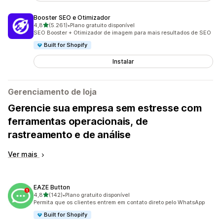
Booster SEO e Otimizador
de 5 estrelas
4,8
(5.261)
•
Plano gratuito disponível
5261 avaliações ao todo
SEO Booster + Otimizador de imagem para mais resultados de SEO
Built for Shopify
Instalar
Gerenciamento de loja
Gerencie sua empresa sem estresse com
ferramentas operacionais, de
rastreamento e de análise
Ver mais
EAZE Button
de 5 estrelas
4,8
(142)
•
Plano gratuito disponível
142 avaliações ao todo
Permita que os clientes entrem em contato direto pelo WhatsApp
Built for Shopify