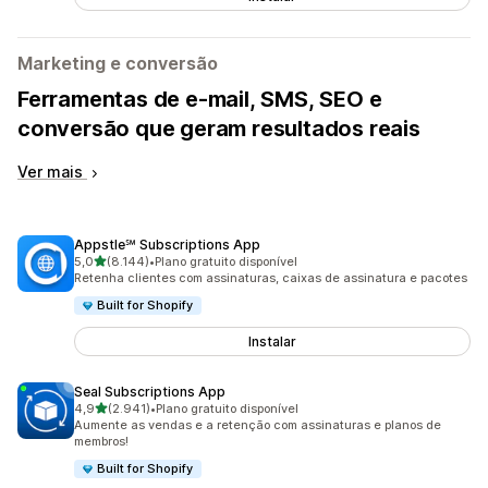
Marketing e conversão
Ferramentas de e-mail, SMS, SEO e
conversão que geram resultados reais
Ver mais
Appstle℠ Subscriptions App
de 5 estrelas
5,0
(8.144)
•
Plano gratuito disponível
8144 avaliações ao todo
Retenha clientes com assinaturas, caixas de assinatura e pacotes
Built for Shopify
Instalar
Seal Subscriptions App
de 5 estrelas
4,9
(2.941)
•
Plano gratuito disponível
2941 avaliações ao todo
Aumente as vendas e a retenção com assinaturas e planos de
membros!
Built for Shopify