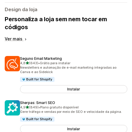
Design da loja
Personaliza a loja sem nem tocar em
códigos
Ver mais
Seguno Email Marketing
de 5 estrelas
4,8
(643)
•
Grátis para instalar
643 avaliações ao todo
Newsletters e automação de e-mail marketing integradas ao
Canva e ao Sidekick
Built for Shopify
Instalar
Sherpas: Smart SEO
de 5 estrelas
4,9
(849)
•
Plano gratuito disponível
849 avaliações ao todo
Gere tráfego e vendas por meio de SEO e velocidade da página.
Built for Shopify
Instalar