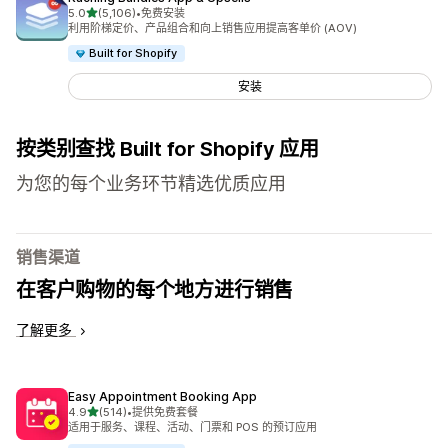
星（满分 5 星）
5.0
(5,106)
•
免费安装
总共 5106 条评论
利用阶梯定价、产品组合和向上销售应用提高客单价 (AOV)
Built for Shopify
安装
按类别查找 Built for Shopify 应用
为您的每个业务环节精选优质应用
销售渠道
在客户购物的每个地方进行销售
了解更多
Easy Appointment Booking App
星（满分 5 星）
4.9
(514)
•
提供免费套餐
总共 514 条评论
适用于服务、课程、活动、门票和 POS 的预订应用