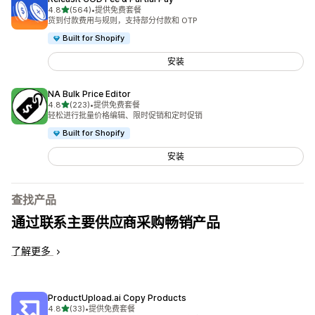
星（满分 5 星）
4.8
(564)
•
提供免费套餐
总共 564 条评论
货到付款费用与规则，支持部分付款和 OTP
Built for Shopify
安装
NA Bulk Price Editor
星（满分 5 星）
4.8
(223)
•
提供免费套餐
总共 223 条评论
轻松进行批量价格编辑、限时促销和定时促销
Built for Shopify
安装
查找产品
通过联系主要供应商采购畅销产品
了解更多
ProductUpload.ai Copy Products
星（满分 5 星）
4.8
(33)
•
提供免费套餐
总共 33 条评论