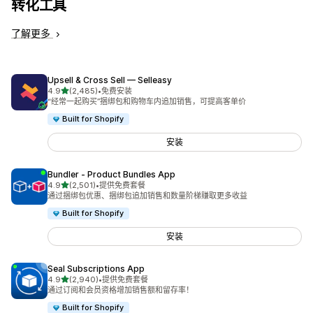
转化工具
了解更多
Upsell & Cross Sell — Selleasy
星（满分 5 星）
4.9
(2,485)
•
免费安装
总共 2485 条评论
“经常一起购买”捆绑包和购物车内追加销售，可提高客单价
Built for Shopify
安装
Bundler ‑ Product Bundles App
星（满分 5 星）
4.9
(2,501)
•
提供免费套餐
总共 2501 条评论
通过捆绑包优惠、捆绑包追加销售和数量阶梯赚取更多收益
Built for Shopify
安装
Seal Subscriptions App
星（满分 5 星）
4.9
(2,940)
•
提供免费套餐
总共 2940 条评论
通过订阅和会员资格增加销售额和留存率！
Built for Shopify