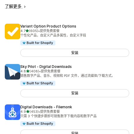
了解更多
Variant Option Product Options
星（满分 5 星）
4.7
(605)
•
提供免费套餐
总共 605 条评论
个性化产品，自定义产品多属性，自定义字段
Built for Shopify
安装
Sky Pilot ‑ Digital Downloads
星（满分 5 星）
4.8
(408)
•
提供免费套餐
总共 408 条评论
销售数字产品、音乐、视频和 PDF 文件，通过流媒体/下载方式。
Built for Shopify
安装
Digital Downloads ‑ Filemonk
星（满分 5 星）
4.9
(453)
•
提供免费套餐
总共 453 条评论
只需 3 个快捷步骤即可销售数字下载内容和数字产品
Built for Shopify
安装