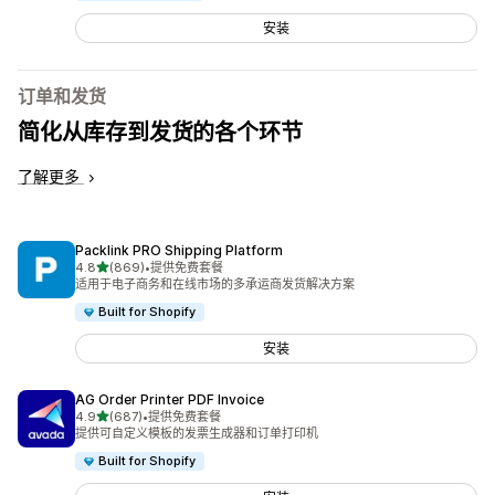
安装
订单和发货
简化从库存到发货的各个环节
了解更多
Packlink PRO Shipping Platform
星（满分 5 星）
4.8
(869)
•
提供免费套餐
总共 869 条评论
适用于电子商务和在线市场的多承运商发货解决方案
Built for Shopify
安装
AG Order Printer PDF Invoice
星（满分 5 星）
4.9
(687)
•
提供免费套餐
总共 687 条评论
提供可自定义模板的发票生成器和订单打印机
Built for Shopify