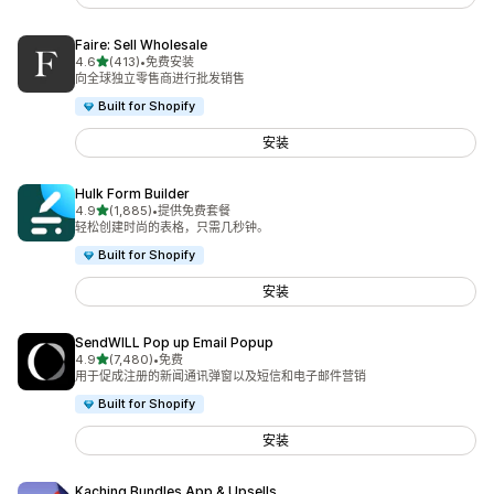
Faire: Sell Wholesale
星（满分 5 星）
4.6
(413)
•
免费安装
总共 413 条评论
向全球独立零售商进行批发销售
Built for Shopify
安装
Hulk Form Builder
星（满分 5 星）
4.9
(1,885)
•
提供免费套餐
总共 1885 条评论
轻松创建时尚的表格，只需几秒钟。
Built for Shopify
安装
SendWILL Pop up Email Popup
星（满分 5 星）
4.9
(7,480)
•
免费
总共 7480 条评论
用于促成注册的新闻通讯弹窗以及短信和电子邮件营销
Built for Shopify
安装
Kaching Bundles App & Upsells