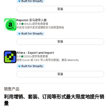
Built for Shopify
安装
Reputon 亚马逊导入器
星（满分 5 星）
4.9
(652)
•
提供免费套餐
总共 652 条评论
开启亚马逊代发货或赚取亚马逊联盟佣金
Built for Shopify
安装
Altera ‑ Export and Import
星（满分 5 星）
5.0
(205)
•
提供免费套餐
总共 205 条评论
使用 Excel 或 CSV 导入和导出数据。兼容 Matrixify
Built for Shopify
安装
销售产品
利用增销、套装、订阅等形式最大限度地提升销
量