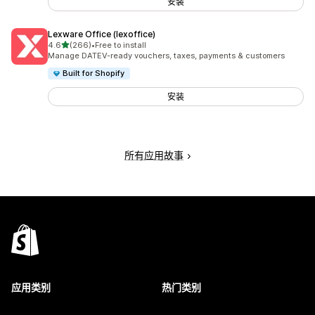
安装
Lexware Office (lexoffice)
星（满分 5 星）
4.6
(266)
•
Free to install
总共 266 条评论
Manage DATEV-ready vouchers, taxes, payments & customers
Built for Shopify
安装
所有应用故事
应用类别
热门类别