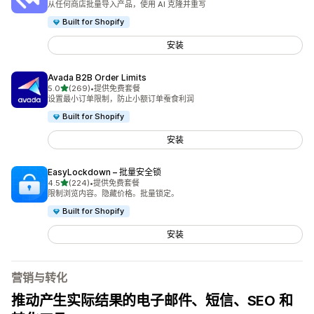
从任何商店批量导入产品，使用 AI 克隆并重写
Built for Shopify
安装
Avada B2B Order Limits
星（满分 5 星）
5.0
(269)
•
提供免费套餐
总共 269 条评论
设置最小订单限制，防止小额订单蚕食利润
Built for Shopify
安装
EasyLockdown – 批量安全锁
星（满分 5 星）
4.5
(224)
•
提供免费套餐
总共 224 条评论
限制浏览内容。隐藏价格。批量锁定。
Built for Shopify
安装
营销与转化
推动产生实际结果的电子邮件、短信、SEO 和