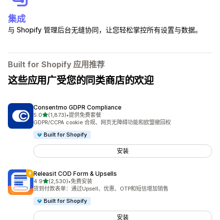
集成
与 Shopify 管理后台无缝协同，让您轻松掌控所有设置与数据。
Built for Shopify 应用推荐
这些应用广受您的同类商店的欢迎
Consentmo GDPR Compliance
星（满分 5 星）
5.0
(1,873)
•
提供免费套餐
总共 1873 条评论
GDPR/CCPA cookie 合规、网页无障碍功能和欧盟撤回权
Built for Shopify
安装
Releasit COD Form & Upsells
星（满分 5 星）
4.9
(2,530)
•
免费安装
总共 2530 条评论
货到付款表单：通过Upsell、优惠、OTP和短信增加销售
Built for Shopify
安装