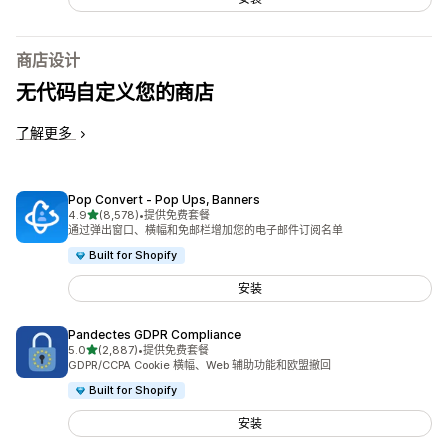
商店设计
无代码自定义您的商店
了解更多
Pop Convert ‑ Pop Ups, Banners
星（满分 5 星）
4.9
(8,578)
•
提供免费套餐
总共 8578 条评论
通过弹出窗口、横幅和免邮栏增加您的电子邮件订阅名单
Built for Shopify
安装
Pandectes GDPR Compliance
星（满分 5 星）
5.0
(2,887)
•
提供免费套餐
总共 2887 条评论
GDPR/CCPA Cookie 横幅、Web 辅助功能和欧盟撤回
Built for Shopify
安装