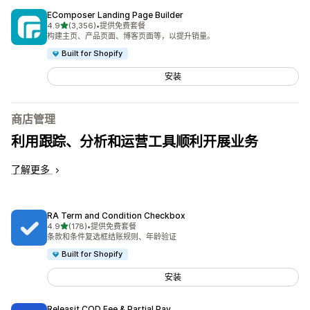
EComposer Landing Page Builder
星（满分 5 星）
4.9
(3,356)
•
提供免费套餐
总共 3356 条评论
构建主页、产品页面、博客页面等，以提升销量。
Built for Shopify
安装
商店管理
利用跟踪、分析和运营工具顺利开展业务
了解更多
RA Term and Condition Checkbox
星（满分 5 星）
4.9
(178)
•
提供免费套餐
总共 178 条评论
条款和条件复选框结账规则、年龄验证
Built for Shopify
安装
Releasit COD Fee & Partial Pay