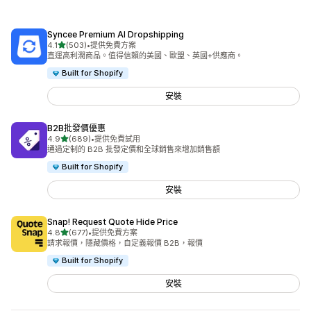
Syncee Premium AI Dropshipping
滿分 5 顆星
4.1
(503)
•
提供免費方案
共有 503 則評價
直運高利潤商品。值得信賴的美國、歐盟、英國+供應商。
Built for Shopify
安裝
B2B批發價優惠
滿分 5 顆星
4.9
(689)
•
提供免費試用
共有 689 則評價
通過定制的 B2B 批發定價和全球銷售來增加銷售額
Built for Shopify
安裝
Snap! Request Quote Hide Price
滿分 5 顆星
4.8
(677)
•
提供免費方案
共有 677 則評價
請求報價，隱藏價格，自定義報價 B2B，報價
Built for Shopify
安裝