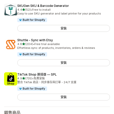
SKUGen SKU & Barcode Generator
滿分 5 顆星
4.4
(52)
•
Free to install
共有 52 則評價
Easy to use SKU generator and label printer for your products
Built for Shopify
安裝
Shuttle ‑ Sync with Etsy
滿分 5 顆星
4.8
(204)
•
Free trial available
共有 204 則評價
Effortless sync of products, inventories, orders & reviews
Built for Shopify
安裝
TikTok Shop 連接器 — SPL
滿分 5 顆星
4.9
(735)
•
免費安裝
共有 735 則評價
整合 TikTok 商店、同步庫存與訂單 - 24/7 支援
Built for Shopify
安裝
銷售商品