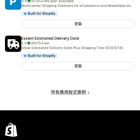
滿分 5 顆星
4.8
(870)
•
Free plan available
共有 870 則評價
Multicarrier Shipping Solutions for eCommerce and Marketplaces
Built for Shopify
安裝
Essent Estimated Delivery Date
滿分 5 顆星
5.0
(867)
•
Free
共有 867 則評價
Show Estimated Delivery Date Plus Shipping Time (EDD/ETA)
Built for Shopify
安裝
所有應用程式案例