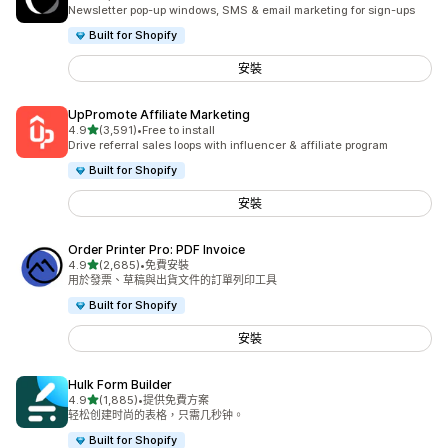
共有 7478 則評價
Newsletter pop-up windows, SMS & email marketing for sign-ups
Built for Shopify
安裝
UpPromote Affiliate Marketing
滿分 5 顆星
4.9
(3,591)
•
Free to install
共有 3591 則評價
Drive referral sales loops with influencer & affiliate program
Built for Shopify
安裝
Order Printer Pro: PDF Invoice
滿分 5 顆星
4.9
(2,685)
•
免費安裝
共有 2685 則評價
用於發票、草稿與出貨文件的訂單列印工具
Built for Shopify
安裝
Hulk Form Builder
滿分 5 顆星
4.9
(1,885)
•
提供免費方案
共有 1885 則評價
轻松创建时尚的表格，只需几秒钟。
Built for Shopify