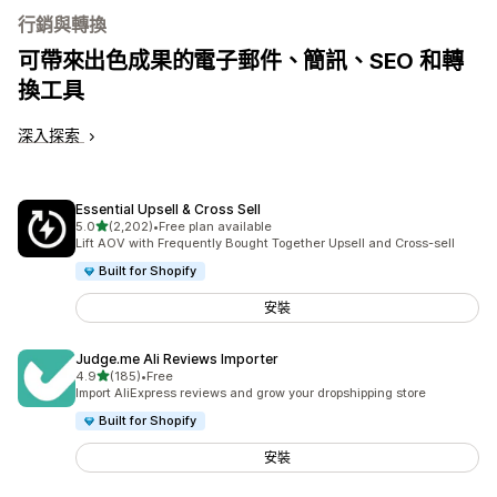
行銷與轉換
可帶來出色成果的電子郵件、簡訊、SEO 和轉
換工具
深入探索
Essential Upsell & Cross Sell
滿分 5 顆星
5.0
(2,202)
•
Free plan available
共有 2202 則評價
Lift AOV with Frequently Bought Together Upsell and Cross-sell
Built for Shopify
安裝
Judge.me Ali Reviews Importer
滿分 5 顆星
4.9
(185)
•
Free
共有 185 則評價
Import AliExpress reviews and grow your dropshipping store
Built for Shopify
安裝