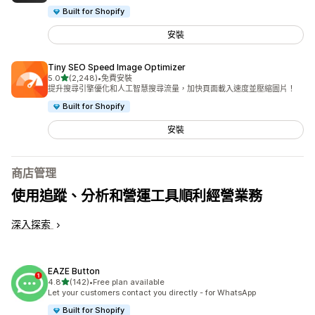
Built for Shopify
安裝
Tiny SEO Speed Image Optimizer
滿分 5 顆星
5.0
(2,248)
•
免費安裝
共有 2248 則評價
提升搜尋引擎優化和人工智慧搜尋流量，加快頁面載入速度並壓縮圖片！
Built for Shopify
安裝
商店管理
使用追蹤、分析和營運工具順利經營業務
深入探索
EAZE Button
滿分 5 顆星
4.8
(142)
•
Free plan available
共有 142 則評價
Let your customers contact you directly - for WhatsApp
Built for Shopify