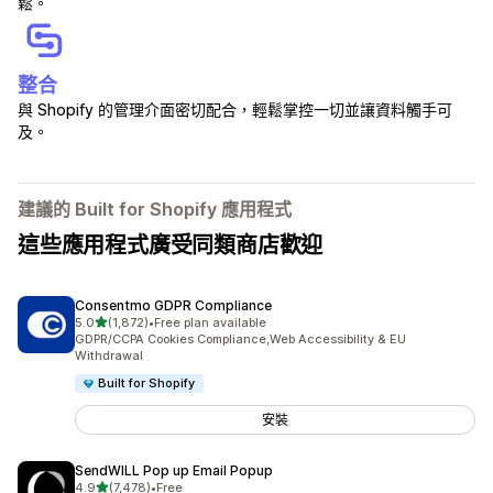
鬆。
整合
與 Shopify 的管理介面密切配合，輕鬆掌控一切並讓資料觸手可
及。
建議的 Built for Shopify 應用程式
這些應用程式廣受同類商店歡迎
Consentmo GDPR Compliance
滿分 5 顆星
5.0
(1,872)
•
Free plan available
共有 1872 則評價
GDPR/CCPA Cookies Compliance,Web Accessibility & EU
Withdrawal
Built for Shopify
安裝
SendWILL Pop up Email Popup
滿分 5 顆星
4.9
(7,478)
•
Free