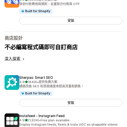
共有 564 則評價
貨到付款費用與規則，支援部分付款與 OTP
Built for Shopify
安裝
商店設計
不必編寫程式碼即可自訂商店
深入探索
Sherpas: Smart SEO
滿分 5 顆星
4.9
(849)
•
提供免費方案
共有 849 則評價
通過改進 SEO 和頁面速度來提高流量和銷售。
Built for Shopify
安裝
Instafeed ‑ Instagram Feed
滿分 5 顆星
4.9
(1,934)
•
Free plan available
共有 1934 則評價
Display Instagram feeds, Reels & Insta UGC as shoppable videos