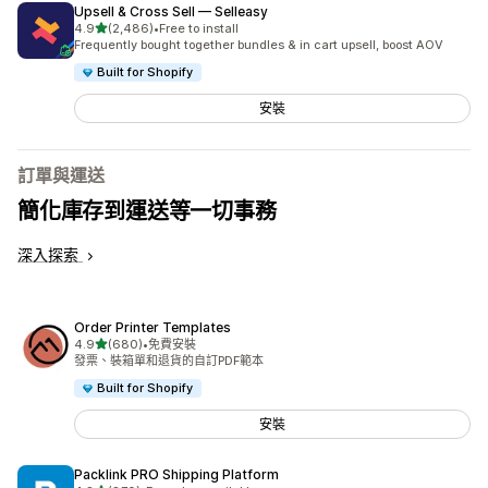
Upsell & Cross Sell — Selleasy
滿分 5 顆星
4.9
(2,486)
•
Free to install
共有 2486 則評價
Frequently bought together bundles & in cart upsell, boost AOV
Built for Shopify
安裝
訂單與運送
簡化庫存到運送等一切事務
深入探索
Order Printer Templates
滿分 5 顆星
4.9
(680)
•
免費安裝
共有 680 則評價
發票、裝箱單和退貨的自訂PDF範本
Built for Shopify
安裝
Packlink PRO Shipping Platform