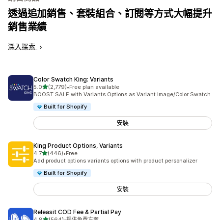
透過追加銷售、套裝組合、訂閱等方式大幅提升
銷售業績
深入探索
Color Swatch King: Variants
滿分 5 顆星
5.0
(2,779)
•
Free plan available
共有 2779 則評價
BOOST SALE with Variants Options as Variant Image/Color Swatch
Built for Shopify
安裝
King Product Options, Variants
滿分 5 顆星
4.7
(446)
•
Free
共有 446 則評價
Add product options variants options with product personalizer
Built for Shopify
安裝
Releasit COD Fee & Partial Pay
滿分 5 顆星
4.8
(564)
•
提供免費方案