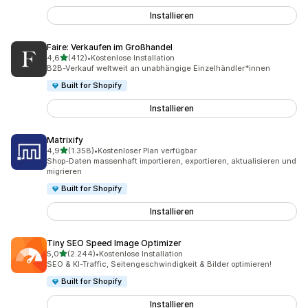
Installieren
Faire: Verkaufen im Großhandel
von 5 Sternen
4,6
(412)
•
Kostenlose Installation
412 Rezensionen insgesamt
B2B-Verkauf weltweit an unabhängige Einzelhändler*innen
Built for Shopify
Installieren
Matrixify
von 5 Sternen
4,9
(1.358)
•
Kostenloser Plan verfügbar
1358 Rezensionen insgesamt
Shop-Daten massenhaft importieren, exportieren, aktualisieren und
migrieren
Built for Shopify
Installieren
Tiny SEO Speed Image Optimizer
von 5 Sternen
5,0
(2.244)
•
Kostenlose Installation
2244 Rezensionen insgesamt
SEO & KI-Traffic, Seitengeschwindigkeit & Bilder optimieren!
Built for Shopify
Installieren