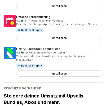
Installieren
Einfache Terminbuchung
von 5 Sternen
4,9
(511)
•
Kostenloser Plan verfügbar
511 Rezensionen insgesamt
Kalender-Buchungs-App für Termine, Dienstleistungen, Service
Built for Shopify
Installieren
Flexify: Facebook Product Feed
von 5 Sternen
4,3
(124)
•
Kostenloser Plan verfügbar
124 Rezensionen insgesamt
Verbessere die Facebook/Insta-Leistung durch optimierte
Produktdaten
Built for Shopify
Installieren
Produkte verkaufen
Steigere deinen Umsatz mit Upsells,
Bundles, Abos und mehr.