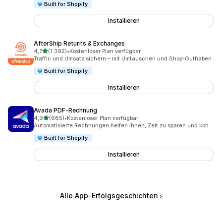
Built for Shopify
Installieren
AfterShip Returns & Exchanges
von 5 Sternen
4,7
(1.392)
•
Kostenloser Plan verfügbar
1392 Rezensionen insgesamt
Traffic und Umsatz sichern – mit Umtauschen und Shop-Guthaben
Built for Shopify
Installieren
Avada PDF‑Rechnung
von 5 Sternen
4,9
(685)
•
Kostenloser Plan verfügbar
685 Rezensionen insgesamt
Automatisierte Rechnungen helfen Ihnen, Zeit zu sparen und kon
Built for Shopify
Installieren
Alle App-Erfolgsgeschichten