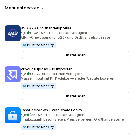
Mehr entdecken
BSS B2B Großhandelspreise
von 5 Sternen
4,9
(1.082)
•
Kostenloser Plan verfügbar
1082 Rezensionen insgesamt
All-in-One-Lösung für B2B- und Großhandelsprozesse
Built for Shopify
Installieren
ProductUpload – KI Importer
von 5 Sternen
4,8
(32)
•
Kostenloser Plan verfügbar
32 Rezensionen insgesamt
Massenimport mit KI: Produkte von jeder Website kopieren
Built for Shopify
Installieren
EasyLockdown ‑ Wholesale Locks
von 5 Sternen
4,5
(224)
•
Kostenloser Plan verfügbar
224 Rezensionen insgesamt
Inhaltszugriff beschränken. Preis verbergen. Großhandelsperre.
Built for Shopify