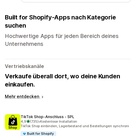
Built for Shopify-Apps nach Kategorie
suchen
Hochwertige Apps für jeden Bereich deines
Unternehmens
Vertriebskanäle
Verkaufe überall dort, wo deine Kunden
einkaufen.
Mehr entdecken
TikTok Shop‑Anschluss ‑ SPL
von 5 Sternen
4,9
(735)
•
Kostenlose Installation
735 Rezensionen insgesamt
TikTok Shop einbinden, Lagerbestand und Bestellungen synchroni
Built for Shopify