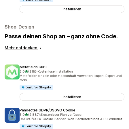
Installieren
Shop-Design
Passe deinen Shop an – ganz ohne Code.
Mehr entdecken
Metafields Guru
von 5 Sternen
5,0
(218)
•
Kostenlose Installation
218 Rezensionen insgesamt
Metafelder einzeln oder massenhaft verwalten. Import, Export und
mehr.
Built for Shopify
Installieren
Pandectes GDPR/DSGVO Cookie
von 5 Sternen
5,0
(2.887)
•
Kostenloser Plan verfügbar
2887 Rezensionen insgesamt
DSGVO/CCPA-Cookie-Banner, Web-Barrierefreiheit & EU-Widerruf
Built for Shopify