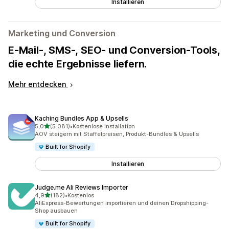
Installieren
Marketing und Conversion
E-Mail-, SMS-, SEO- und Conversion-Tools,
die echte Ergebnisse liefern.
Mehr entdecken
Kaching Bundles App & Upsells
von 5 Sternen
5,0
(5.081)
•
Kostenlose Installation
5081 Rezensionen insgesamt
AOV steigern mit Staffelpreisen, Produkt-Bundles & Upsells
Built for Shopify
Installieren
Judge.me Ali Reviews Importer
von 5 Sternen
4,9
(182)
•
Kostenlos
182 Rezensionen insgesamt
AliExpress-Bewertungen importieren und deinen Dropshipping-
Shop ausbauen
Built for Shopify