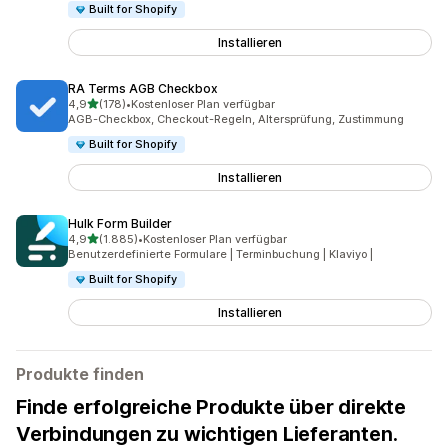
Built for Shopify
Installieren
RA Terms AGB Checkbox
von 5 Sternen
4,9
(178)
•
Kostenloser Plan verfügbar
178 Rezensionen insgesamt
AGB-Checkbox, Checkout-Regeln, Altersprüfung, Zustimmung
Built for Shopify
Installieren
Hulk Form Builder
von 5 Sternen
4,9
(1.885)
•
Kostenloser Plan verfügbar
1885 Rezensionen insgesamt
Benutzerdefinierte Formulare | Terminbuchung | Klaviyo |
Built for Shopify
Installieren
Produkte finden
Finde erfolgreiche Produkte über direkte
Verbindungen zu wichtigen Lieferanten.