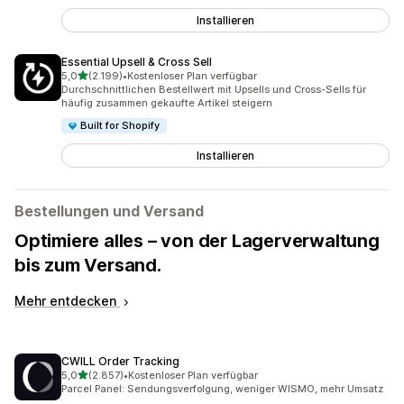
Installieren
Essential Upsell & Cross Sell
von 5 Sternen
5,0
(2.199)
•
Kostenloser Plan verfügbar
2199 Rezensionen insgesamt
Durchschnittlichen Bestellwert mit Upsells und Cross-Sells für
häufig zusammen gekaufte Artikel steigern
Built for Shopify
Installieren
Bestellungen und Versand
Optimiere alles – von der Lagerverwaltung
bis zum Versand.
Mehr entdecken
CWILL Order Tracking
von 5 Sternen
5,0
(2.857)
•
Kostenloser Plan verfügbar
2857 Rezensionen insgesamt
Parcel Panel: Sendungsverfolgung, weniger WISMO, mehr Umsatz