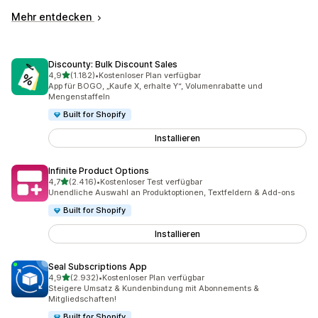
Mehr entdecken
Discounty: Bulk Discount Sales
von 5 Sternen
4,9
(1.182)
•
Kostenloser Plan verfügbar
1182 Rezensionen insgesamt
App für BOGO, „Kaufe X, erhalte Y“, Volumenrabatte und
Mengenstaffeln
Built for Shopify
Installieren
Infinite Product Options
von 5 Sternen
4,7
(2.416)
•
Kostenloser Test verfügbar
2416 Rezensionen insgesamt
Unendliche Auswahl an Produktoptionen, Textfeldern & Add-ons
Built for Shopify
Installieren
Seal Subscriptions App
von 5 Sternen
4,9
(2.932)
•
Kostenloser Plan verfügbar
2932 Rezensionen insgesamt
Steigere Umsatz & Kundenbindung mit Abonnements &
Mitgliedschaften!
Built for Shopify