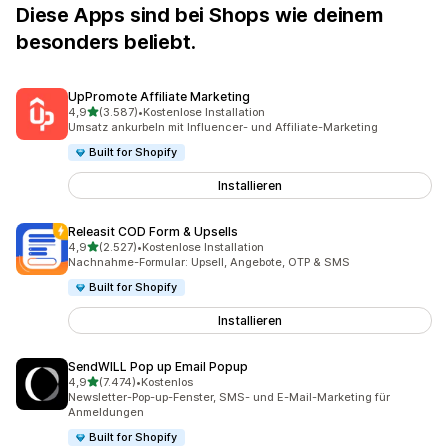
Diese Apps sind bei Shops wie deinem
besonders beliebt.
UpPromote Affiliate Marketing
von 5 Sternen
4,9
(3.587)
•
Kostenlose Installation
3587 Rezensionen insgesamt
Umsatz ankurbeln mit Influencer- und Affiliate-Marketing
Built for Shopify
Installieren
Releasit COD Form & Upsells
von 5 Sternen
4,9
(2.527)
•
Kostenlose Installation
2527 Rezensionen insgesamt
Nachnahme-Formular: Upsell, Angebote, OTP & SMS
Built for Shopify
Installieren
SendWILL Pop up Email Popup
von 5 Sternen
4,9
(7.474)
•
Kostenlos
7474 Rezensionen insgesamt
Newsletter-Pop-up-Fenster, SMS- und E-Mail-Marketing für
Anmeldungen
Built for Shopify