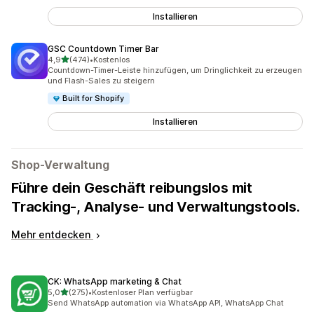
Installieren
GSC Countdown Timer Bar
von 5 Sternen
4,9
(474)
•
Kostenlos
474 Rezensionen insgesamt
Countdown-Timer-Leiste hinzufügen, um Dringlichkeit zu erzeugen
und Flash-Sales zu steigern
Built for Shopify
Installieren
Shop-Verwaltung
Führe dein Geschäft reibungslos mit
Tracking-, Analyse- und Verwaltungstools.
Mehr entdecken
CK: WhatsApp marketing & Chat
von 5 Sternen
5,0
(275)
•
Kostenloser Plan verfügbar
275 Rezensionen insgesamt
Send WhatsApp automation via WhatsApp API, WhatsApp Chat