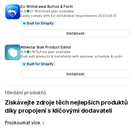
EU Withdrawal Button & Form
z 5 hvězd
4,9
(2 180)
•
Free plan available
Celkový počet recenzí: 2180
Easily comply with EU withdrawal requirements 2023/2673
Built for Shopify
Instalovat
Ablestar Bulk Product Editor
z 5 hvězd
4,9
(787)
•
Free plan available
Celkový počet recenzí: 787
Bulk edit products & metafields with preview, schedule & undo
Built for Shopify
Instalovat
Hledání produktů
Získávejte zdroje těch nejlepších produktů
díky propojení s klíčovými dodavateli
Prozkoumat více