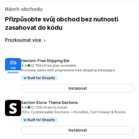
Návrh obchodu
Přizpůsobte svůj obchod bez nutnosti
zasahovat do kódu
Prozkoumat více
Hextom: Free Shipping Bar
z 5 hvězd
4,9
(2 795)
•
Free plan available
Celkový počet recenzí: 2795
Increase sales with progressive free shipping messages
Built for Shopify
Instalovat
Section Store: Theme Sections
z 5 hvězd
4,9
(2 728)
•
Free to install
Celkový počet recenzí: 2728
700+ Customisable Sections. + Bundles, Cart Drawer & Blocks
Built for Shopify
Instalovat