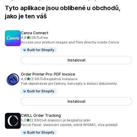
Tyto aplikace jsou oblíbené u obchodů,
jako je ten váš
Canva Connect
z 5 hvězd
4,8
(387)
•
Free
Celkový počet recenzí: 387
Access your product images and files directly inside Canva
Built for Shopify
Instalovat
Order Printer Pro: PDF Invoice
z 5 hvězd
4,9
(2 687)
•
Bezplatná instalace
Celkový počet recenzí: 2687
Tisk objednávek pro faktury, koncepty a dodací dokumenty
Built for Shopify
Instalovat
CWILL Order Tracking
z 5 hvězd
5,0
(2 860)
•
K dispozici je bezplatný plán
Celkový počet recenzí: 2860
Parcel Panel: sledování zásilek, méně WISMO, více prodejů
Built for Shopify