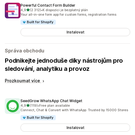
Powerful Contact Form Builder
z 5 hvězd
4,9
(2 312)
•
K dispozici je bezplatný plán
Celkový počet recenzí: 2312
Your all-in-one form app for custom forms, registration forms
Built for Shopify
Instalovat
Správa obchodu
Podnikejte jednoduše díky nástrojům pro
sledování, analytiku a provoz
Prozkoumat více
SeedGrow WhatsApp Chat Widget
z 5 hvězd
4,9
(119)
•
Free plan available
Celkový počet recenzí: 119
Connect, Chat & Convert with WhatsApp. Trusted by 15000 Stores
Built for Shopify
Instalovat