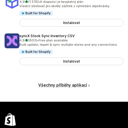
z 5 hvězd
4,9
(1 576)
•
K dispozici je bezplatný plán
Celkový počet recenzí: 1576
Vlastní sledovač pro skvělý zážitek z vyhledání objednávky.
Built for Shopify
Instalovat
syncX Stock Sync Inventory CSV
z 5 hvězd
4,8
(803)
•
Free plan available
Celkový počet recenzí: 803
Bulk update, import & sync multiple stores and any connections
Built for Shopify
Instalovat
Všechny příběhy aplikací