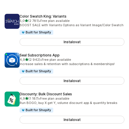
Color Swatch King: Variants
z 5 hvězd
5,0
(2 781)
•
Free plan available
Celkový počet recenzí: 2781
BOOST SALE with Variants Options as Variant Image/Color Swatch
Built for Shopify
Instalovat
Seal Subscriptions App
z 5 hvězd
4,9
(2 942)
•
Free plan available
Celkový počet recenzí: 2942
Increase sales & retention with subscriptions & memberships!
Built for Shopify
Instalovat
Discounty: Bulk Discount Sales
z 5 hvězd
4,9
(1 187)
•
Free plan available
Celkový počet recenzí: 1187
Run BOGO, buy X get Y, volume discount app & quantity breaks
Built for Shopify
Instalovat