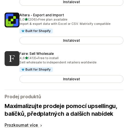
Instalovat
Altera ‑ Export and Import
z 5 hvězd
5,0
(206)
•
Free plan available
Celkový počet recenzí: 206
Import & export data with Excel or CSV. Matrixify compatible
Built for Shopify
Instalovat
Faire: Sell Wholesale
z 5 hvězd
4,6
(413)
•
Free to install
Celkový počet recenzí: 413
Sell wholesale to independent retailers worldwide
Built for Shopify
Instalovat
Prodej produktů
Maximalizujte prodeje pomocí upsellingu,
balíčků, předplatných a dalších nabídek
Prozkoumat více