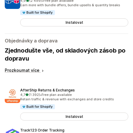
z 5 hvězd
4,9
(2 499)
•
Free plan available
Celkový počet recenzí: 2499
Earn more with bundle offers, bundle upsells & quantity breaks
Built for Shopify
Instalovat
Objednávky a doprava
Zjednodušte vše, od skladových zásob po
dopravu
Prozkoumat více
AfterShip Returns & Exchanges
z 5 hvězd
4,7
(1 392)
•
Free plan available
Celkový počet recenzí: 1392
Retain traffic & revenue with exchanges and store credits
Built for Shopify
Instalovat
Track123 Order Tracking