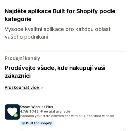
Najděte aplikace Built for Shopify podle
kategorie
Vysoce kvalitní aplikace pro každou oblast
vašeho podnikání
Prodejní kanály
Prodávejte všude, kde nakupují vaši
zákazníci
Prozkoumat více
Swym Wishlist Plus
z 5 hvězd
4,7
(1 343)
•
Free trial available
Celkový počet recenzí: 1343
Increase your store conversions with a full featured wishlist
Built for Shopify