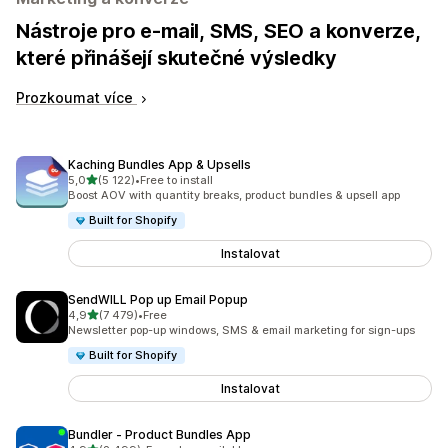
Nástroje pro e-mail, SMS, SEO a konverze,
které přinášejí skutečné výsledky
Prozkoumat více
Kaching Bundles App & Upsells
z 5 hvězd
5,0
(5 122)
•
Free to install
Celkový počet recenzí: 5122
Boost AOV with quantity breaks, product bundles & upsell app
Built for Shopify
Instalovat
SendWILL Pop up Email Popup
z 5 hvězd
4,9
(7 479)
•
Free
Celkový počet recenzí: 7479
Newsletter pop-up windows, SMS & email marketing for sign-ups
Built for Shopify
Instalovat
Bundler ‑ Product Bundles App