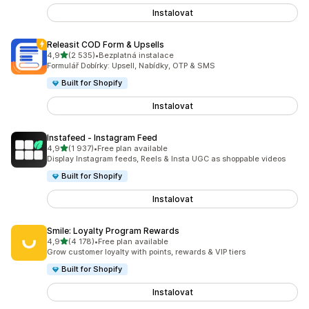
Instalovat
Releasit COD Form & Upsells
z 5 hvězd
4,9
(2 535)
•
Bezplatná instalace
Celkový počet recenzí: 2535
Formulář Dobírky: Upsell, Nabídky, OTP & SMS
Built for Shopify
Instalovat
Instafeed ‑ Instagram Feed
z 5 hvězd
4,9
(1 937)
•
Free plan available
Celkový počet recenzí: 1937
Display Instagram feeds, Reels & Insta UGC as shoppable videos
Built for Shopify
Instalovat
Smile: Loyalty Program Rewards
z 5 hvězd
4,9
(4 178)
•
Free plan available
Celkový počet recenzí: 4178
Grow customer loyalty with points, rewards & VIP tiers
Built for Shopify
Instalovat