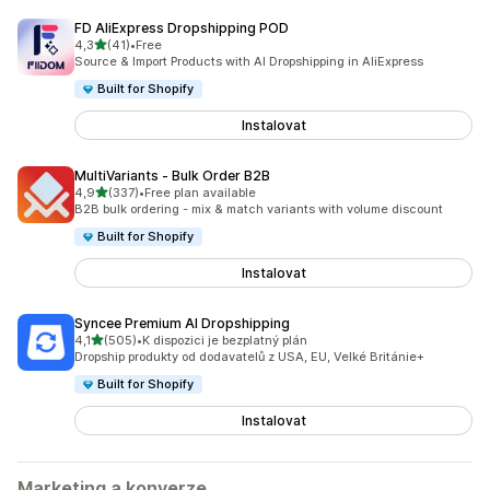
FD AliExpress Dropshipping POD
z 5 hvězd
4,3
(41)
•
Free
Celkový počet recenzí: 41
Source & Import Products with AI Dropshipping in AliExpress
Built for Shopify
Instalovat
MultiVariants ‑ Bulk Order B2B
z 5 hvězd
4,9
(337)
•
Free plan available
Celkový počet recenzí: 337
B2B bulk ordering - mix & match variants with volume discount
Built for Shopify
Instalovat
Syncee Premium AI Dropshipping
z 5 hvězd
4,1
(505)
•
K dispozici je bezplatný plán
Celkový počet recenzí: 505
Dropship produkty od dodavatelů z USA, EU, Velké Británie+
Built for Shopify
Instalovat
Marketing a konverze