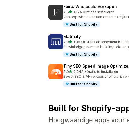
Faire: Wholesale Verkopen
van 5 sterren
4,6
(412)
•
Gratis te installeren
412 recensies in totaal
Verkoop wholesale aan onafhankelijke r
Built for Shopify
Matrixify
van 5 sterren
4,9
(1.357)
•
Gratis abonnement besch
1357 recensies in totaal
Je winkelgegevens in bulk importeren, 
Built for Shopify
Tiny SEO Speed Image Optimize
van 5 sterren
5,0
(2.242)
•
Gratis te installeren
2242 recensies in totaal
Boost SEO & AI-verkeer, snelheid & verk
Built for Shopify
Built for Shopify-ap
Hoogwaardige apps voor el