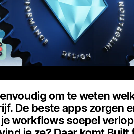
jd eenvoudig om te weten wel
ijf. De beste apps zorgen e
t, je workflows soepel verlo
vind je ze? Daar komt Built