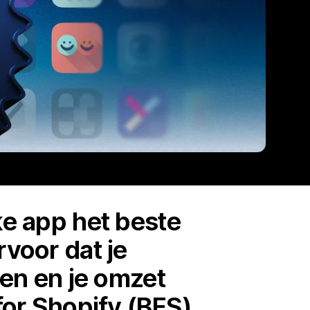
ke app het beste
rvoor dat je
pen en je omzet
 for Shopify (BFS)