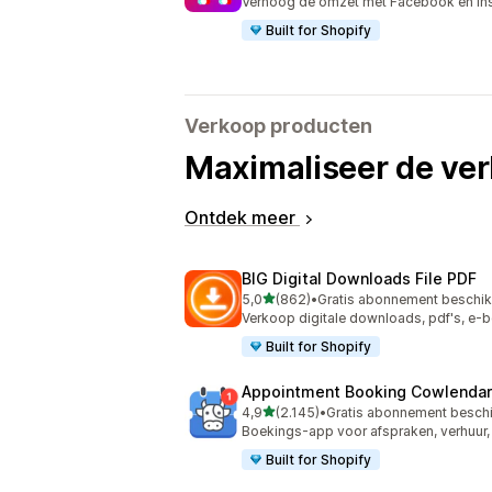
Verhoog de omzet met Facebook en In
Built for Shopify
Verkoop producten
Maximaliseer de ve
Ontdek meer
BIG Digital Downloads File PDF
van 5 sterren
5,0
(862)
•
Gratis abonnement beschi
862 recensies in totaal
Verkoop digitale downloads, pdf's, e-b
Built for Shopify
Appointment Booking Cowlendar
van 5 sterren
4,9
(2.145)
•
Gratis abonnement besch
2145 recensies in totaal
Boekings-app voor afspraken, verhuur
Built for Shopify