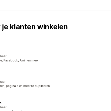
 je klanten winkelen
d
kbaar
le, Facebook, Awin en meer
baar
n, pagina's en meer te dupliceren!
k
kbaar