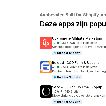
Aanbevolen Built for Shopify-a
Deze apps zijn popul
UpPromote Affiliate Marketing
van 5 sterren
4,9
(3.585)
•
Gratis te installeren
3585 recensies in totaal
Genereer doorlopende referral-omzet me
Built for Shopify
Releasit COD Form & Upsells
van 5 sterren
4,9
(2.524)
•
Gratis te installeren
2524 recensies in totaal
Remboursformulier: Upsell, Aanbiedin
Built for Shopify
SendWILL Pop up Email Popup
van 5 sterren
4,9
(7.474)
•
Gratis
7474 recensies in totaal
Nieuwsbrief-pop-upvensters, sms- en 
Built for Shopify