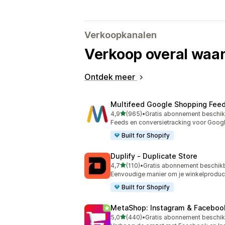
Verkoopkanalen
Verkoop overal waar
Ontdek meer
Multifeed Google Shopping Fee
van 5 sterren
4,9
(965)
•
Gratis abonnement beschi
965 recensies in totaal
Feeds en conversietracking voor Goog
Built for Shopify
Duplify ‑ Duplicate Store
van 5 sterren
4,7
(110)
•
Gratis abonnement beschik
110 recensies in totaal
Eenvoudige manier om je winkelproducte
Built for Shopify
MetaShop: Instagram & Faceboo
van 5 sterren
5,0
(440)
•
Gratis abonnement beschi
440 recensies in totaal