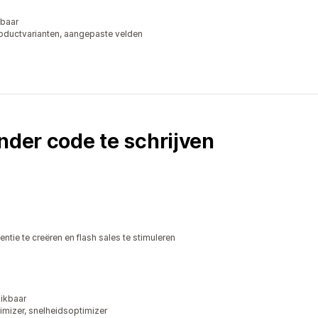
kbaar
oductvarianten, aangepaste velden
nder code te schrijven
tie te creëren en flash sales te stimuleren
ikbaar
mizer, snelheidsoptimizer