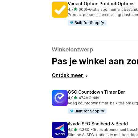
Variant Option Product Options
van 5 sterren
4,7
(606)
•
Gratis abonnement beschi
606 recensies in totaal
Product personaliseren, aangepaste pr
Built for Shopify
Winkelontwerp
Pas je winkel aan zo
Ontdek meer
GSC Countdown Timer Bar
van 5 sterren
4,9
(474)
•
Gratis
474 recensies in totaal
Voeg countdown timer-balk toe om urgen
Built for Shopify
Avada SEO Snelheid & Beeld
van 5 sterren
4,9
(4.330)
•
Gratis abonnement besch
4330 recensies in totaal
Slimme AI SEO-optimizer met beeldopti