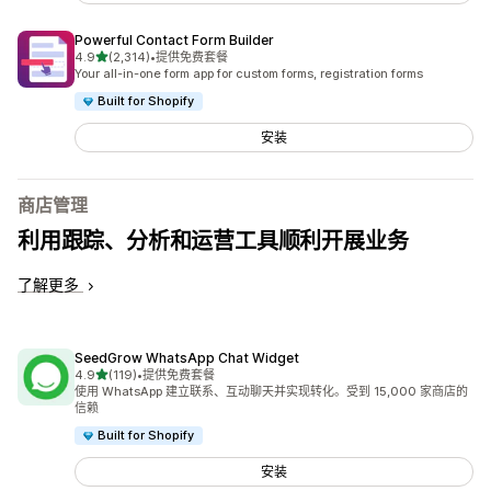
Powerful Contact Form Builder
星（满分 5 星）
4.9
(2,314)
•
提供免费套餐
总共 2314 条评论
Your all-in-one form app for custom forms, registration forms
Built for Shopify
安装
商店管理
利用跟踪、分析和运营工具顺利开展业务
了解更多
SeedGrow WhatsApp Chat Widget
星（满分 5 星）
4.9
(119)
•
提供免费套餐
总共 119 条评论
使用 WhatsApp 建立联系、互动聊天并实现转化。受到 15,000 家商店的
信赖
Built for Shopify
安装