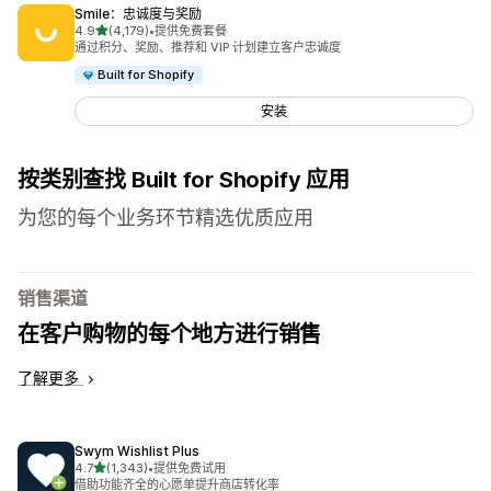
Smile：忠诚度与奖励
星（满分 5 星）
4.9
(4,179)
•
提供免费套餐
总共 4179 条评论
通过积分、奖励、推荐和 VIP 计划建立客户忠诚度
Built for Shopify
安装
按类别查找 Built for Shopify 应用
为您的每个业务环节精选优质应用
销售渠道
在客户购物的每个地方进行销售
了解更多
Swym Wishlist Plus
星（满分 5 星）
4.7
(1,343)
•
提供免费试用
总共 1343 条评论
借助功能齐全的心愿单提升商店转化率