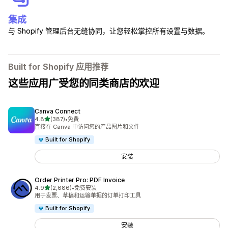
集成
与 Shopify 管理后台无缝协同，让您轻松掌控所有设置与数据。
Built for Shopify 应用推荐
这些应用广受您的同类商店的欢迎
Canva Connect
星（满分 5 星）
4.8
(387)
•
免费
总共 387 条评论
直接在 Canva 中访问您的产品图片和文件
Built for Shopify
安装
Order Printer Pro: PDF Invoice
星（满分 5 星）
4.9
(2,686)
•
免费安装
总共 2686 条评论
用于发票、草稿和运输单据的订单打印工具
Built for Shopify
安装