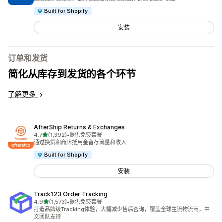
Built for Shopify
安装
订单和发货
简化从库存到发货的各个环节
了解更多
AfterShip Returns & Exchanges
星（满分 5 星）
4.7
(1,392)
•
提供免费套餐
总共 1392 条评论
通过换货和商店抵用金留存流量和收入
Built for Shopify
安装
Track123 Order Tracking
星（满分 5 星）
4.9
(1,573)
•
提供免费套餐
总共 1573 条评论
打造品牌级Tracking体验，大幅减少售后咨询，覆盖全球主流物流商，中
文团队支持