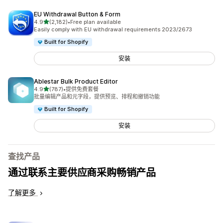
EU Withdrawal Button & Form
星（满分 5 星）
4.9
(2,182)
•
Free plan available
总共 2182 条评论
Easily comply with EU withdrawal requirements 2023/2673
Built for Shopify
安装
Ablestar Bulk Product Editor
星（满分 5 星）
4.9
(787)
•
提供免费套餐
总共 787 条评论
批量编辑产品和元字段，提供预览、排程和撤销功能
Built for Shopify
安装
查找产品
通过联系主要供应商采购畅销产品
了解更多