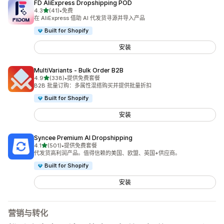
FD AliExpress Dropshipping POD
星（满分 5 星）
4.3
(41)
•
免费
总共 41 条评论
在 AliExpress 借助 AI 代发货寻源并导入产品
Built for Shopify
安装
MultiVariants ‑ Bulk Order B2B
星（满分 5 星）
4.9
(338)
•
提供免费套餐
总共 338 条评论
B2B 批量订购：多属性混搭购买并提供批量折扣
Built for Shopify
安装
Syncee Premium AI Dropshipping
星（满分 5 星）
4.1
(501)
•
提供免费套餐
总共 501 条评论
代发货高利润产品。值得信赖的美国、欧盟、英国+供应商。
Built for Shopify
安装
营销与转化