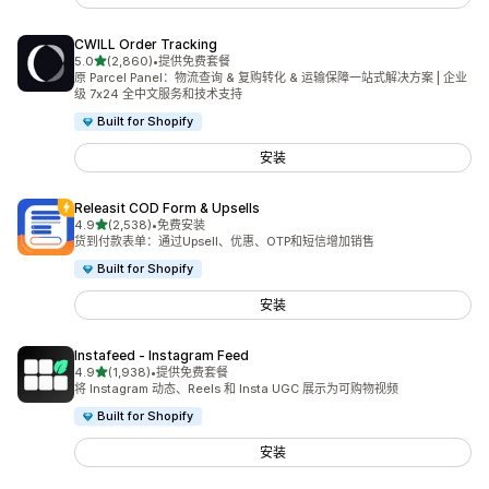
CWILL Order Tracking
星（满分 5 星）
5.0
(2,860)
•
提供免费套餐
总共 2860 条评论
原 Parcel Panel：物流查询 & 复购转化 & 运输保障一站式解决方案 | 企业
级 7x24 全中文服务和技术支持
Built for Shopify
安装
Releasit COD Form & Upsells
星（满分 5 星）
4.9
(2,538)
•
免费安装
总共 2538 条评论
货到付款表单：通过Upsell、优惠、OTP和短信增加销售
Built for Shopify
安装
Instafeed ‑ Instagram Feed
星（满分 5 星）
4.9
(1,938)
•
提供免费套餐
总共 1938 条评论
将 Instagram 动态、Reels 和 Insta UGC 展示为可购物视频
Built for Shopify
安装