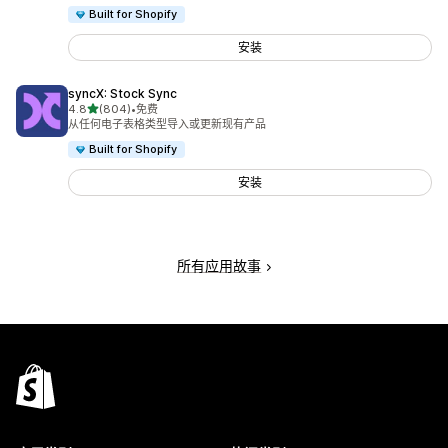
Built for Shopify
安装
syncX: Stock Sync
星（满分 5 星）
4.8
(804)
•
免费
总共 804 条评论
从任何电子表格类型导入或更新现有产品
Built for Shopify
安装
所有应用故事