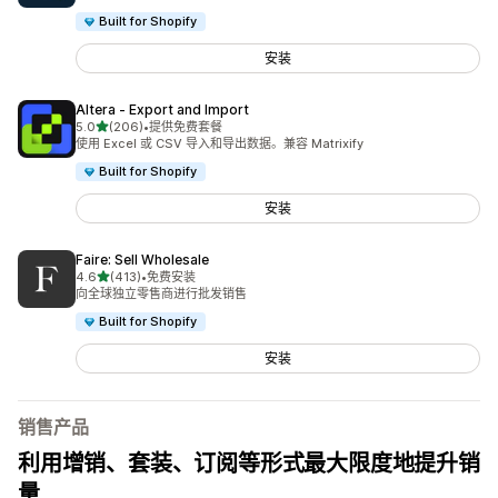
Built for Shopify
安装
Altera ‑ Export and Import
星（满分 5 星）
5.0
(206)
•
提供免费套餐
总共 206 条评论
使用 Excel 或 CSV 导入和导出数据。兼容 Matrixify
Built for Shopify
安装
Faire: Sell Wholesale
星（满分 5 星）
4.6
(413)
•
免费安装
总共 413 条评论
向全球独立零售商进行批发销售
Built for Shopify
安装
销售产品
利用增销、套装、订阅等形式最大限度地提升销
量