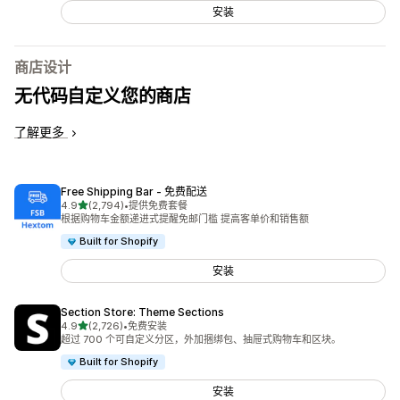
安装
商店设计
无代码自定义您的商店
了解更多
Free Shipping Bar ‑ 免费配送
星（满分 5 星）
4.9
(2,794)
•
提供免费套餐
总共 2794 条评论
根据购物车金额递进式提醒免邮门槛 提高客单价和销售额
Built for Shopify
安装
Section Store: Theme Sections
星（满分 5 星）
4.9
(2,726)
•
免费安装
总共 2726 条评论
超过 700 个可自定义分区，外加捆绑包、抽屉式购物车和区块。
Built for Shopify
安装