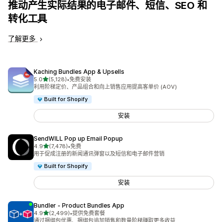
推动产生实际结果的电子邮件、短信、SEO 和
转化工具
了解更多
Kaching Bundles App & Upsells
星（满分 5 星）
5.0
(5,128)
•
免费安装
总共 5128 条评论
利用阶梯定价、产品组合和向上销售应用提高客单价 (AOV)
Built for Shopify
安装
SendWILL Pop up Email Popup
星（满分 5 星）
4.9
(7,478)
•
免费
总共 7478 条评论
用于促成注册的新闻通讯弹窗以及短信和电子邮件营销
Built for Shopify
安装
Bundler ‑ Product Bundles App
星（满分 5 星）
4.9
(2,499)
•
提供免费套餐
总共 2499 条评论
通过捆绑包优惠、捆绑包追加销售和数量阶梯赚取更多收益