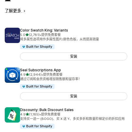
了解更多
Color Swatch King: Variants
星（满分 5 星）
5.0
(2,781)
•
提供免费套餐
总共 2781 条评论
将多属性选项用作多属性图片/颜色色板，从而提高销量
Built for Shopify
安装
Seal Subscriptions App
星（满分 5 星）
4.9
(2,944)
•
提供免费套餐
总共 2944 条评论
通过订阅和会员资格增加销售额和留存率！
Built for Shopify
安装
Discounty: Bulk Discount Sales
星（满分 5 星）
4.9
(1,185)
•
提供免费套餐
总共 1185 条评论
支持买一送一 (BOGO)、买 X 送 Y、多买多折和数量阶梯定价的折扣应用
Built for Shopify