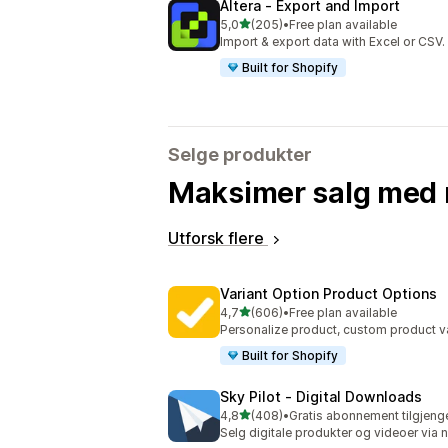
Altera ‑ Export and Import
av 5 stjerner
5,0
(205)
•
Free plan available
Totalt 205 omtaler
Import & export data with Excel or CSV.
Built for Shopify
Selge produkter
Maksimer salg med 
Utforsk flere
Variant Option Product Options
av 5 stjerner
4,7
(606)
•
Free plan available
Totalt 606 omtaler
Personalize product, custom product va
Built for Shopify
Sky Pilot ‑ Digital Downloads
av 5 stjerner
4,8
(408)
•
Gratis abonnement tilgjeng
Totalt 408 omtaler
Selg digitale produkter og videoer via n