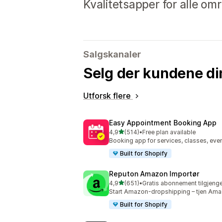
Kvalitetsapper for alle omr
Salgskanaler
Selg der kundene di
Utforsk flere
Easy Appointment Booking App
av 5 stjerner
4,9
(514)
•
Free plan available
Totalt 514 omtaler
Booking app for services, classes, even
Built for Shopify
Reputon Amazon Importør
av 5 stjerner
4,9
(651)
•
Gratis abonnement tilgjenge
Totalt 651 omtaler
Start Amazon-dropshipping – tjen Amaz
Built for Shopify