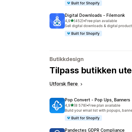
Built for Shopify
Digital Downloads ‑ Filemonk
av 5 stjerner
4,9
(452)
•
Free plan available
Totalt 452 omtaler
Sell digital downloads & digital product
Built for Shopify
Butikkdesign
Tilpass butikken ut
Utforsk flere
Pop Convert ‑ Pop Ups, Banners
av 5 stjerner
4,9
(8 578)
•
Free plan available
Totalt 8578 omtaler
Build your email list with popups, banne
Built for Shopify
Pandectes GDPR Compliance