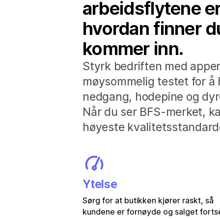
arbeidsflytene e
hvordan finner d
kommer inn.
Styrk bedriften med apper 
møysommelig testet for å 
nedgang, hodepine og dyre
Når du ser BFS-merket, kan
høyeste kvalitetsstandarde
Ytelse
Sørg for at butikken kjører raskt, så
kundene er fornøyde og salget forts