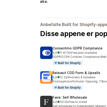
øke.
Anbefalte Built for Shopify-app
Disse appene er pop
Consentmo GDPR Compliance
av 5 stjerner
5,0
(1 873)
•
Free plan available
Totalt 1873 omtaler
GDPR/CCPA Cookies Compliance,Web Ac
Built for Shopify
Releasit COD Form & Upsells
av 5 stjerner
4,9
(2 529)
•
Gratis å installere
Totalt 2529 omtaler
Postoppkravsformular: Oppsalg, Tilb
Built for Shopify
Faire: Sell Wholesale
av 5 stjerner
4,6
(413)
•
Free to install
Totalt 413 omtaler
Sell wholesale to independent retailer