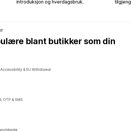
introduksjon og hverdagsbruk.
tilgjeng
er
ulære blant butikker som din
cessibility & EU Withdrawal
ud, OTP & SMS
s worldwide