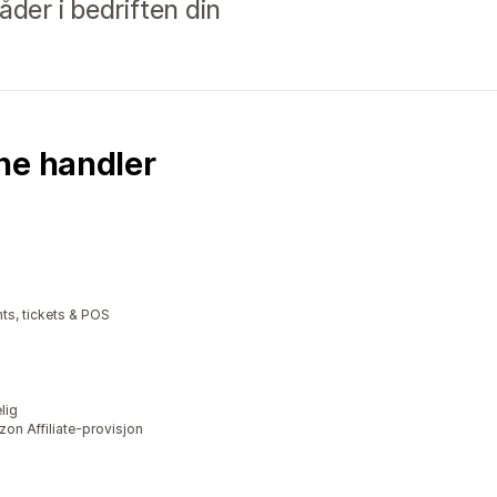
åder i bedriften din
ne handler
ts, tickets & POS
lig
on Affiliate-provisjon