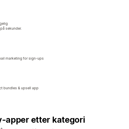
gelig
 på sekunder.
il marketing for sign-ups
ct bundles & upsell app
fy-apper etter kategori