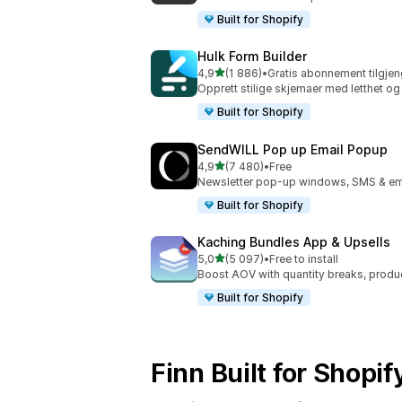
Built for Shopify
Hulk Form Builder
av 5 stjerner
4,9
(1 886)
•
Gratis abonnement tilgjen
Totalt 1886 omtaler
Opprett stilige skjemaer med letthet og
Built for Shopify
SendWILL Pop up Email Popup
av 5 stjerner
4,9
(7 480)
•
Free
Totalt 7480 omtaler
Newsletter pop-up windows, SMS & ema
Built for Shopify
Kaching Bundles App & Upsells
av 5 stjerner
5,0
(5 097)
•
Free to install
Totalt 5097 omtaler
Boost AOV with quantity breaks, produ
Built for Shopify
Finn Built for Shopi