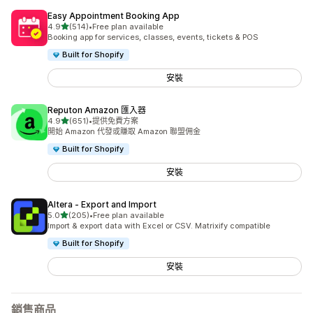
Easy Appointment Booking App
滿分 5 顆星
4.9
(514)
•
Free plan available
共有 514 則評價
Booking app for services, classes, events, tickets & POS
Built for Shopify
安裝
Reputon Amazon 匯入器
滿分 5 顆星
4.9
(651)
•
提供免費方案
共有 651 則評價
開始 Amazon 代發或賺取 Amazon 聯盟佣金
Built for Shopify
安裝
Altera ‑ Export and Import
滿分 5 顆星
5.0
(205)
•
Free plan available
共有 205 則評價
Import & export data with Excel or CSV. Matrixify compatible
Built for Shopify
安裝
銷售商品