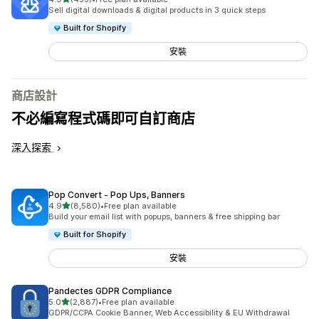
共有 453 則評價
Sell digital downloads & digital products in 3 quick steps
Built for Shopify
安裝
商店設計
不必編寫程式碼即可自訂商店
深入探索
Pop Convert ‑ Pop Ups, Banners
滿分 5 顆星
4.9
(8,580)
•
Free plan available
共有 8580 則評價
Build your email list with popups, banners & free shipping bar
Built for Shopify
安裝
Pandectes GDPR Compliance
滿分 5 顆星
5.0
(2,887)
•
Free plan available
共有 2887 則評價
GDPR/CCPA Cookie Banner, Web Accessibility & EU Withdrawal