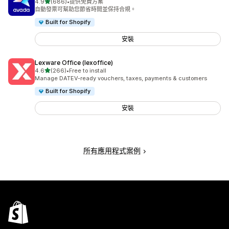
滿分 5 顆星
4.9
(686)
•
提供免費方案
共有 686 則評價
自動發票可幫助您節省時間並保持合規。
Built for Shopify
安裝
Lexware Office (lexoffice)
滿分 5 顆星
4.6
(266)
•
Free to install
共有 266 則評價
Manage DATEV-ready vouchers, taxes, payments & customers
Built for Shopify
安裝
所有應用程式案例