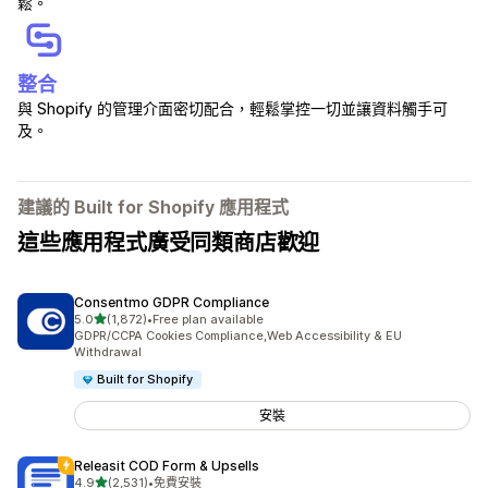
鬆。
整合
與 Shopify 的管理介面密切配合，輕鬆掌控一切並讓資料觸手可
及。
建議的 Built for Shopify 應用程式
這些應用程式廣受同類商店歡迎
Consentmo GDPR Compliance
滿分 5 顆星
5.0
(1,872)
•
Free plan available
共有 1872 則評價
GDPR/CCPA Cookies Compliance,Web Accessibility & EU
Withdrawal
Built for Shopify
安裝
Releasit COD Form & Upsells
滿分 5 顆星
4.9
(2,531)
•
免費安裝