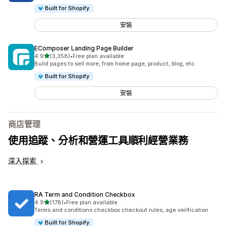
Built for Shopify
安裝
EComposer Landing Page Builder
滿分 5 顆星
4.9
(3,358)
•
Free plan available
共有 3358 則評價
Build pages to sell more, from home page, product, blog, etc.
Built for Shopify
安裝
商店管理
使用追蹤、分析和營運工具順利經營業務
深入探索
RA Term and Condition Checkbox
滿分 5 顆星
4.9
(178)
•
Free plan available
共有 178 則評價
Terms and conditions checkbox checkout rules, age verification
Built for Shopify