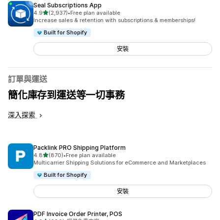
Seal Subscriptions App
滿分 5 顆星
4.9
(2,937)
•
Free plan available
共有 2937 則評價
Increase sales & retention with subscriptions & memberships!
Built for Shopify
安裝
訂單與運送
簡化庫存到運送等一切事務
深入探索
Packlink PRO Shipping Platform
滿分 5 顆星
4.8
(870)
•
Free plan available
共有 870 則評價
Multicarrier Shipping Solutions for eCommerce and Marketplaces
Built for Shopify
安裝
PDF Invoice Order Printer, POS