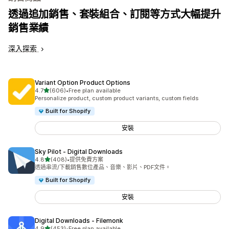
透過追加銷售、套裝組合、訂閱等方式大幅提升
銷售業績
深入探索
Variant Option Product Options
滿分 5 顆星
4.7
(606)
•
Free plan available
共有 606 則評價
Personalize product, custom product variants, custom fields
Built for Shopify
安裝
Sky Pilot ‑ Digital Downloads
滿分 5 顆星
4.8
(408)
•
提供免費方案
共有 408 則評價
透過串流/下載銷售數位產品、音樂、影片、PDF文件。
Built for Shopify
安裝
Digital Downloads ‑ Filemonk
滿分 5 顆星
4.9
(453)
•
Free plan available