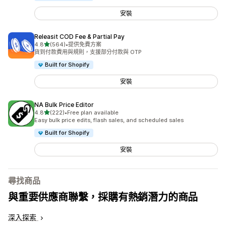
安裝
Releasit COD Fee & Partial Pay
滿分 5 顆星
4.8
(564)
•
提供免費方案
共有 564 則評價
貨到付款費用與規則，支援部分付款與 OTP
Built for Shopify
安裝
NA Bulk Price Editor
滿分 5 顆星
4.8
(222)
•
Free plan available
共有 222 則評價
Easy bulk price edits, flash sales, and scheduled sales
Built for Shopify
安裝
尋找商品
與重要供應商聯繫，採購有熱銷潛力的商品
深入探索