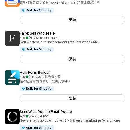
共有 2531 則評價
貨到付款表單：通過Upsell、優惠、OTP和簡訊增加銷售
Built for Shopify
安裝
Faire: Sell Wholesale
滿分 5 顆星
4.6
(412)
•
Free to install
共有 412 則評價
Sell wholesale to independent retailers worldwide
Built for Shopify
安裝
Hulk Form Builder
滿分 5 顆星
4.9
(1,885)
•
提供免費方案
共有 1885 則評價
轻松创建时尚的表格，只需几秒钟。
Built for Shopify
安裝
SendWILL Pop up Email Popup
滿分 5 顆星
4.9
(7,479)
•
Free
共有 7479 則評價
Newsletter pop-up windows, SMS & email marketing for sign-ups
Built for Shopify