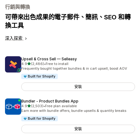
行銷與轉換
可帶來出色成果的電子郵件、簡訊、SEO 和轉
換工具
深入探索
Upsell & Cross Sell — Selleasy
滿分 5 顆星
4.9
(2,486)
•
Free to install
共有 2486 則評價
Frequently bought together bundles & in cart upsell, boost AOV
Built for Shopify
安裝
Bundler ‑ Product Bundles App
滿分 5 顆星
4.9
(2,503)
•
Free plan available
共有 2503 則評價
Earn more with bundle offers, bundle upsells & quantity breaks
Built for Shopify
安裝