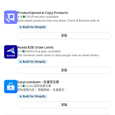
ProductUpload.ai Copy Products
滿分 5 顆星
4.8
(33)
•
Free plan available
共有 33 則評價
Bulk import products from any store, Clone & Rewrite with AI
Built for Shopify
安裝
Avada B2B Order Limits
滿分 5 顆星
5.0
(269)
•
Free plan available
共有 269 則評價
Set minimum order limits to stop margin loss on small orders
Built for Shopify
安裝
EasyLockdown – 批量安全鎖
滿分 5 顆星
4.5
(224)
•
提供免費方案
共有 224 則評價
限制瀏覽內容。 隱藏價格。 批量鎖定。
Built for Shopify
安裝