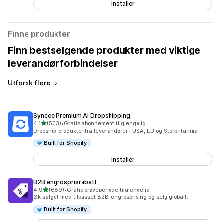
Installer
Finne produkter
Finn bestselgende produkter med viktige
leverandørforbindelser
Utforsk flere
Syncee Premium AI Dropshipping
av 5 stjerner
4,1
(503)
•
Gratis abonnement tilgjengelig
Totalt 503 omtaler
Dropship-produkter fra leverandører i USA, EU og Storbritannia
Built for Shopify
Installer
B2B engrosprisrabatt
av 5 stjerner
4,9
(689)
•
Gratis prøveperiode tilgjengelig
Totalt 689 omtaler
Øk salget med tilpasset B2B-engrosprising og selg globalt.
Built for Shopify