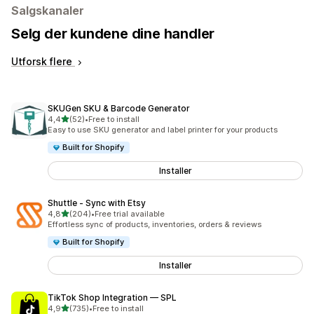
Salgskanaler
Selg der kundene dine handler
Utforsk flere
SKUGen SKU & Barcode Generator
av 5 stjerner
4,4
(52)
•
Free to install
Totalt 52 omtaler
Easy to use SKU generator and label printer for your products
Built for Shopify
Installer
Shuttle ‑ Sync with Etsy
av 5 stjerner
4,8
(204)
•
Free trial available
Totalt 204 omtaler
Effortless sync of products, inventories, orders & reviews
Built for Shopify
Installer
TikTok Shop Integration — SPL
av 5 stjerner
4,9
(735)
•
Free to install
Totalt 735 omtaler