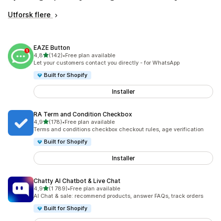
Utforsk flere
EAZE Button
av 5 stjerner
4,8
(142)
•
Free plan available
Totalt 142 omtaler
Let your customers contact you directly - for WhatsApp
Built for Shopify
Installer
RA Term and Condition Checkbox
av 5 stjerner
4,9
(178)
•
Free plan available
Totalt 178 omtaler
Terms and conditions checkbox checkout rules, age verification
Built for Shopify
Installer
Chatty AI Chatbot & Live Chat
av 5 stjerner
4,9
(1 789)
•
Free plan available
Totalt 1789 omtaler
AI Chat & sale: recommend products, answer FAQs, track orders
Built for Shopify