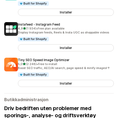
Built for Shopify
Installer
Instafeed ‑ Instagram Feed
av 5 stjerner
4,9
(1 934)
•
Free plan available
Totalt 1934 omtaler
Display Instagram feeds, Reels & Insta UGC as shoppable videos
Built for Shopify
Installer
Tiny SEO Speed Image Optimizer
av 5 stjerner
5,0
(2 248)
•
Free to install
Totalt 2248 omtaler
Boost SEO traffic, AEO/AI search, page speed & minify images!↑
Built for Shopify
Installer
Butikkadministrasjon
Driv bedriften uten problemer med
sporings-, analyse- og driftsverktøy