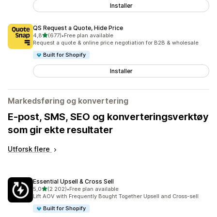
Installer
QS Request a Quote, Hide Price
av 5 stjerner
4,8
(677)
•
Free plan available
Totalt 677 omtaler
Request a quote & online price negotiation for B2B & wholesale
Built for Shopify
Installer
Markedsføring og konvertering
E-post, SMS, SEO og konverteringsverktøy
som gir ekte resultater
Utforsk flere
Essential Upsell & Cross Sell
av 5 stjerner
5,0
(2 202)
•
Free plan available
Totalt 2202 omtaler
Lift AOV with Frequently Bought Together Upsell and Cross-sell
Built for Shopify