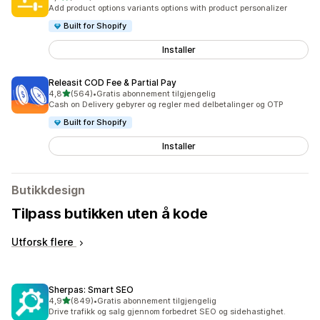
Totalt 446 omtaler
Add product options variants options with product personalizer
Built for Shopify
Installer
Releasit COD Fee & Partial Pay
av 5 stjerner
4,8
(564)
•
Gratis abonnement tilgjengelig
Totalt 564 omtaler
Cash on Delivery gebyrer og regler med delbetalinger og OTP
Built for Shopify
Installer
Butikkdesign
Tilpass butikken uten å kode
Utforsk flere
Sherpas: Smart SEO
av 5 stjerner
4,9
(849)
•
Gratis abonnement tilgjengelig
Totalt 849 omtaler
Drive trafikk og salg gjennom forbedret SEO og sidehastighet.