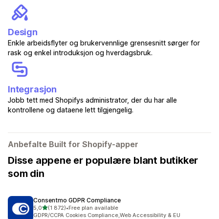
Design
Enkle arbeidsflyter og brukervennlige grensesnitt sørger for
rask og enkel introduksjon og hverdagsbruk.
Integrasjon
Jobb tett med Shopifys administrator, der du har alle
kontrollene og dataene lett tilgjengelig.
Anbefalte Built for Shopify-apper
Disse appene er populære blant butikker
som din
Consentmo GDPR Compliance
av 5 stjerner
5,0
(1 872)
•
Free plan available
Totalt 1872 omtaler
GDPR/CCPA Cookies Compliance,Web Accessibility & EU