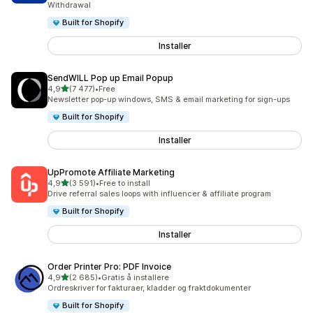
Withdrawal
Built for Shopify
Installer
SendWILL Pop up Email Popup
av 5 stjerner
4,9
(7 477)
•
Free
Totalt 7477 omtaler
Newsletter pop-up windows, SMS & email marketing for sign-ups
Built for Shopify
Installer
UpPromote Affiliate Marketing
av 5 stjerner
4,9
(3 591)
•
Free to install
Totalt 3591 omtaler
Drive referral sales loops with influencer & affiliate program
Built for Shopify
Installer
Order Printer Pro: PDF Invoice
av 5 stjerner
4,9
(2 685)
•
Gratis å installere
Totalt 2685 omtaler
Ordreskriver for fakturaer, kladder og fraktdokumenter
Built for Shopify