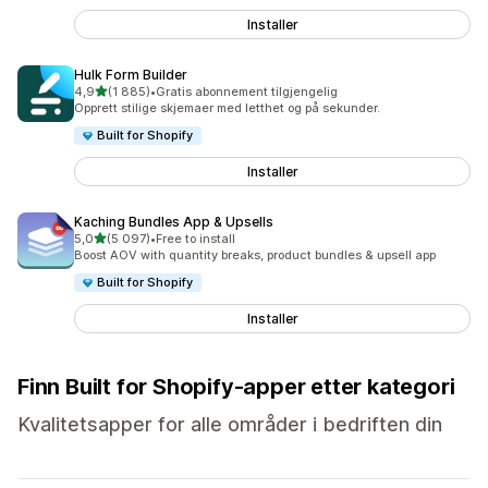
Installer
Hulk Form Builder
av 5 stjerner
4,9
(1 885)
•
Gratis abonnement tilgjengelig
Totalt 1885 omtaler
Opprett stilige skjemaer med letthet og på sekunder.
Built for Shopify
Installer
Kaching Bundles App & Upsells
av 5 stjerner
5,0
(5 097)
•
Free to install
Totalt 5097 omtaler
Boost AOV with quantity breaks, product bundles & upsell app
Built for Shopify
Installer
Finn Built for Shopify-apper etter kategori
Kvalitetsapper for alle områder i bedriften din