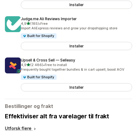
Installer
Judge.me Ali Reviews Importer
av 5 stjerner
4,9
(185)
•
Free
Totalt 185 omtaler
Import AliExpress reviews and grow your dropshipping store
Built for Shopify
Installer
Upsell & Cross Sell — Selleasy
av 5 stjerner
4,9
(2 486)
•
Free to install
Totalt 2486 omtaler
Frequently bought together bundles & in cart upsell, boost AOV
Built for Shopify
Installer
Bestillinger og frakt
Effektiviser alt fra varelager til frakt
Utforsk flere