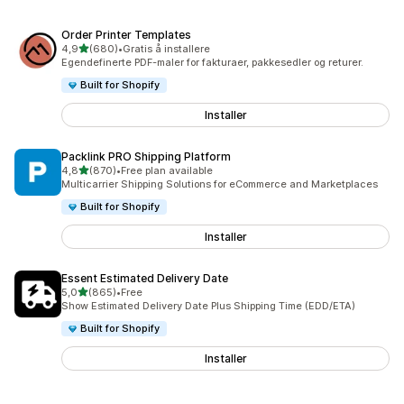
Order Printer Templates
av 5 stjerner
4,9
(680)
•
Gratis å installere
Totalt 680 omtaler
Egendefinerte PDF-maler for fakturaer, pakkesedler og returer.
Built for Shopify
Installer
Packlink PRO Shipping Platform
av 5 stjerner
4,8
(870)
•
Free plan available
Totalt 870 omtaler
Multicarrier Shipping Solutions for eCommerce and Marketplaces
Built for Shopify
Installer
Essent Estimated Delivery Date
av 5 stjerner
5,0
(865)
•
Free
Totalt 865 omtaler
Show Estimated Delivery Date Plus Shipping Time (EDD/ETA)
Built for Shopify
Installer