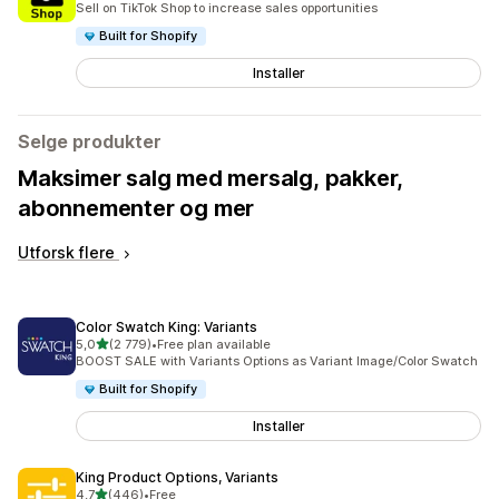
Sell on TikTok Shop to increase sales opportunities
Built for Shopify
Installer
Selge produkter
Maksimer salg med mersalg, pakker,
abonnementer og mer
Utforsk flere
Color Swatch King: Variants
av 5 stjerner
5,0
(2 779)
•
Free plan available
Totalt 2779 omtaler
BOOST SALE with Variants Options as Variant Image/Color Swatch
Built for Shopify
Installer
King Product Options, Variants
av 5 stjerner
4,7
(446)
•
Free