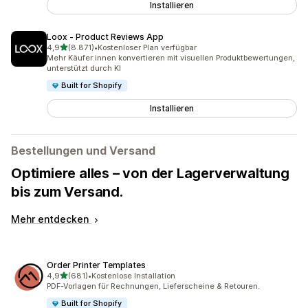
Installieren
Loox ‑ Product Reviews App
von 5 Sternen
4,9
(8.871)
•
Kostenloser Plan verfügbar
8871 Rezensionen insgesamt
Mehr Käufer:innen konvertieren mit visuellen Produktbewertungen,
unterstützt durch KI
Built for Shopify
Installieren
Bestellungen und Versand
Optimiere alles – von der Lagerverwaltung
bis zum Versand.
Mehr entdecken
Order Printer Templates
von 5 Sternen
4,9
(681)
•
Kostenlose Installation
681 Rezensionen insgesamt
PDF-Vorlagen für Rechnungen, Lieferscheine & Retouren.
Built for Shopify