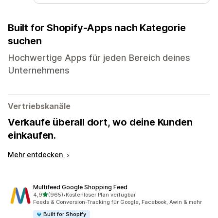
Built for Shopify-Apps nach Kategorie
suchen
Hochwertige Apps für jeden Bereich deines
Unternehmens
Vertriebskanäle
Verkaufe überall dort, wo deine Kunden
einkaufen.
Mehr entdecken
Multifeed Google Shopping Feed
von 5 Sternen
4,9
(965)
•
Kostenloser Plan verfügbar
965 Rezensionen insgesamt
Feeds & Conversion-Tracking für Google, Facebook, Awin & mehr
Built for Shopify