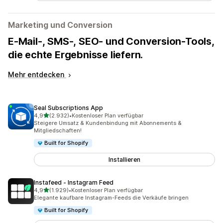
Marketing und Conversion
E-Mail-, SMS-, SEO- und Conversion-Tools,
die echte Ergebnisse liefern.
Mehr entdecken
Seal Subscriptions App
von 5 Sternen
4,9
(2.932)
•
Kostenloser Plan verfügbar
2932 Rezensionen insgesamt
Steigere Umsatz & Kundenbindung mit Abonnements &
Mitgliedschaften!
Built for Shopify
Installieren
Instafeed ‑ Instagram Feed
von 5 Sternen
4,9
(1.929)
•
Kostenloser Plan verfügbar
1929 Rezensionen insgesamt
Elegante kaufbare Instagram-Feeds die Verkäufe bringen
Built for Shopify