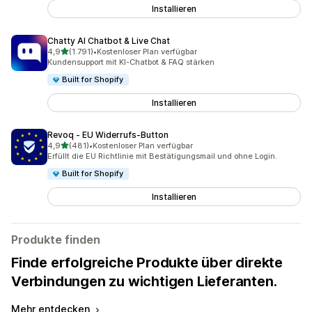
Installieren
Chatty AI Chatbot & Live Chat
von 5 Sternen
4,9
(1.791)
•
Kostenloser Plan verfügbar
1791 Rezensionen insgesamt
Kundensupport mit KI-Chatbot & FAQ stärken
Built for Shopify
Installieren
Revoq ‑ EU Widerrufs‑Button
von 5 Sternen
4,9
(481)
•
Kostenloser Plan verfügbar
481 Rezensionen insgesamt
Erfüllt die EU Richtlinie mit Bestätigungsmail und ohne Login.
Built for Shopify
Installieren
Produkte finden
Finde erfolgreiche Produkte über direkte
Verbindungen zu wichtigen Lieferanten.
Mehr entdecken