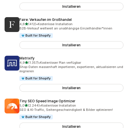
Installieren
Faire: Verkaufen im Großhandel
von 5 Sternen
4,6
(412)
•
Kostenlose Installation
412 Rezensionen insgesamt
B2B-Verkauf weltweit an unabhängige Einzelhändler*innen
Built for Shopify
Installieren
Matrixify
von 5 Sternen
4,9
(1.357)
•
Kostenloser Plan verfügbar
1357 Rezensionen insgesamt
Shop-Daten massenhaft importieren, exportieren, aktualisieren und
migrieren
Built for Shopify
Installieren
Tiny SEO Speed Image Optimizer
von 5 Sternen
5,0
(2.244)
•
Kostenlose Installation
2244 Rezensionen insgesamt
SEO & KI-Traffic, Seitengeschwindigkeit & Bilder optimieren!
Built for Shopify
Installieren