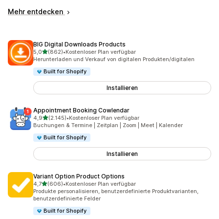
Mehr entdecken
BIG Digital Downloads Products
von 5 Sternen
5,0
(862)
•
Kostenloser Plan verfügbar
862 Rezensionen insgesamt
Herunterladen und Verkauf von digitalen Produkten/digitalen
Built for Shopify
Installieren
Appointment Booking Cowlendar
von 5 Sternen
4,9
(2.145)
•
Kostenloser Plan verfügbar
2145 Rezensionen insgesamt
Buchungen & Termine | Zeitplan | Zoom | Meet | Kalender
Built for Shopify
Installieren
Variant Option Product Options
von 5 Sternen
4,7
(606)
•
Kostenloser Plan verfügbar
606 Rezensionen insgesamt
Produkte personalisieren, benutzerdefinierte Produktvarianten,
benutzerdefinierte Felder
Built for Shopify