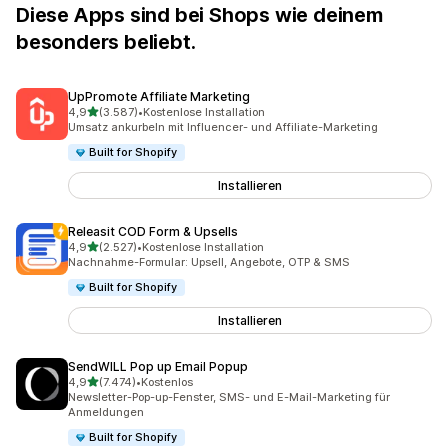
Diese Apps sind bei Shops wie deinem
besonders beliebt.
UpPromote Affiliate Marketing
von 5 Sternen
4,9
(3.587)
•
Kostenlose Installation
3587 Rezensionen insgesamt
Umsatz ankurbeln mit Influencer- und Affiliate-Marketing
Built for Shopify
Installieren
Releasit COD Form & Upsells
von 5 Sternen
4,9
(2.527)
•
Kostenlose Installation
2527 Rezensionen insgesamt
Nachnahme-Formular: Upsell, Angebote, OTP & SMS
Built for Shopify
Installieren
SendWILL Pop up Email Popup
von 5 Sternen
4,9
(7.474)
•
Kostenlos
7474 Rezensionen insgesamt
Newsletter-Pop-up-Fenster, SMS- und E-Mail-Marketing für
Anmeldungen
Built for Shopify