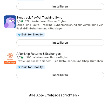
Installieren
Synctrack PayPal Tracking Sync
von 5 Sternen
5,0
(374)
•
Kostenloser Plan verfügbar
374 Rezensionen insgesamt
Stripe- und PayPal-Tracking-Synchronisierung zur Vermeidung von
PayPal-Einbehalten und -Rücklagen
Built for Shopify
Installieren
AfterShip Returns & Exchanges
von 5 Sternen
4,7
(1.392)
•
Kostenloser Plan verfügbar
1392 Rezensionen insgesamt
Traffic und Umsatz sichern – mit Umtauschen und Shop-Guthaben
Built for Shopify
Installieren
Alle App-Erfolgsgeschichten