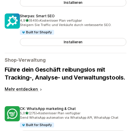
Installieren
Sherpas: Smart SEO
von 5 Sternen
4,9
(849)
•
Kostenloser Plan verfügbar
849 Rezensionen insgesamt
Steigern Sie Traffic und Verkäufe durch verbesserte SEO.
Built for Shopify
Installieren
Shop-Verwaltung
Führe dein Geschäft reibungslos mit
Tracking-, Analyse- und Verwaltungstools.
Mehr entdecken
CK: WhatsApp marketing & Chat
von 5 Sternen
5,0
(275)
•
Kostenloser Plan verfügbar
275 Rezensionen insgesamt
Send WhatsApp automation via WhatsApp API, WhatsApp Chat
Built for Shopify