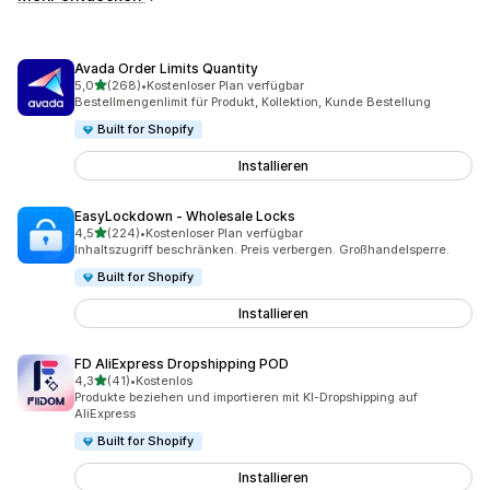
Avada Order Limits Quantity
von 5 Sternen
5,0
(268)
•
Kostenloser Plan verfügbar
268 Rezensionen insgesamt
Bestellmengenlimit für Produkt, Kollektion, Kunde Bestellung
Built for Shopify
Installieren
EasyLockdown ‑ Wholesale Locks
von 5 Sternen
4,5
(224)
•
Kostenloser Plan verfügbar
224 Rezensionen insgesamt
Inhaltszugriff beschränken. Preis verbergen. Großhandelsperre.
Built for Shopify
Installieren
FD AliExpress Dropshipping POD
von 5 Sternen
4,3
(41)
•
Kostenlos
41 Rezensionen insgesamt
Produkte beziehen und importieren mit KI-Dropshipping auf
AliExpress
Built for Shopify
Installieren