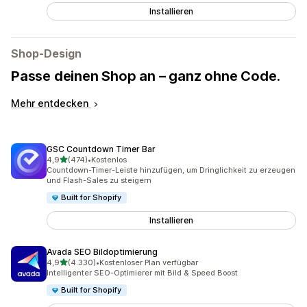
Installieren
Shop-Design
Passe deinen Shop an – ganz ohne Code.
Mehr entdecken
GSC Countdown Timer Bar
von 5 Sternen
4,9
(474)
•
Kostenlos
474 Rezensionen insgesamt
Countdown-Timer-Leiste hinzufügen, um Dringlichkeit zu erzeugen
und Flash-Sales zu steigern
Built for Shopify
Installieren
Avada SEO Bildoptimierung
von 5 Sternen
4,9
(4.330)
•
Kostenloser Plan verfügbar
4330 Rezensionen insgesamt
Intelligenter SEO-Optimierer mit Bild & Speed Boost
Built for Shopify