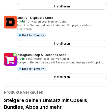
Installieren
Duplify ‑ Duplicate Store
von 5 Sternen
4,7
(110)
•
Kostenloser Plan verfügbar
110 Rezensionen insgesamt
Produkte, Seiten und mehr in deinem Shop ganz einfach
duplizieren!
Built for Shopify
Installieren
Instagram Shop & Facebook Shop
von 5 Sternen
5,0
(440)
•
Kostenloser Plan verfügbar
440 Rezensionen insgesamt
Steigern Sie den Umsatz mit Facebook- und Instagram-Shopping.
Built for Shopify
Installieren
Produkte verkaufen
Steigere deinen Umsatz mit Upsells,
Bundles, Abos und mehr.