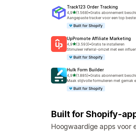
Track123 Order Tracking
van 5 sterren
4,9
(1.568)
•
Gratis abonnement besch
1568 recensies in totaal
Aangepaste tracker voor een top beste
Built for Shopify
UpPromote Affiliate Marketing
van 5 sterren
4,9
(3.593)
•
Gratis te installeren
3593 recensies in totaal
Stimuleer referral-omzet met een influe
Built for Shopify
Hulk Form Builder
van 5 sterren
4,9
(1.885)
•
Gratis abonnement besch
1885 recensies in totaal
Maak stijlvolle formulieren met gemak 
Built for Shopify
Built for Shopify-ap
Hoogwaardige apps voor el