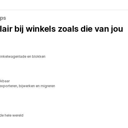
pps
air bij winkels zoals die van jou
winkelwagenlade en blokken
ikbaar
exporteren, bijwerken en migreren
de hele wereld