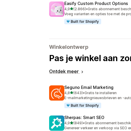
Easify Custom Product Options
van 5 sterren
4,9
(2.866)
•
Gratis abonnement besch
2866 recensies in totaal
Voeg varianten en opties toe met de pr
Built for Shopify
Winkelontwerp
Pas je winkel aan zo
Ontdek meer
Seguno Email Marketing
van 5 sterren
4,8
(643)
•
Gratis te installeren
643 recensies in totaal
E-mailmarketingnieuwsbrieven en -aut
Built for Shopify
Sherpas: Smart SEO
van 5 sterren
4,9
(849)
•
Gratis abonnement beschi
849 recensies in totaal
Genereer verkeer en verkoop via SEO e