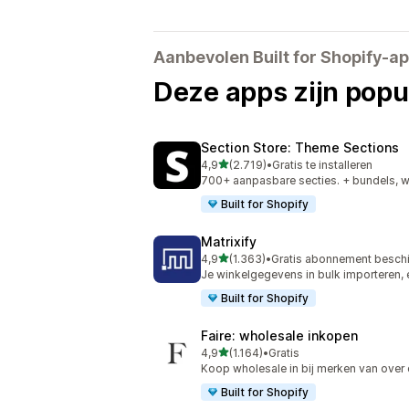
Aanbevolen Built for Shopify-a
Deze apps zijn popul
Section Store: Theme Sections
van 5 sterren
4,9
(2.719)
•
Gratis te installeren
2719 recensies in totaal
700+ aanpasbare secties. + bundels, 
Built for Shopify
Matrixify
van 5 sterren
4,9
(1.363)
•
Gratis abonnement besch
1363 recensies in totaal
Je winkelgegevens in bulk importeren, 
Built for Shopify
Faire: wholesale inkopen
van 5 sterren
4,9
(1.164)
•
Gratis
1164 recensies in totaal
Koop wholesale in bij merken van over 
Built for Shopify