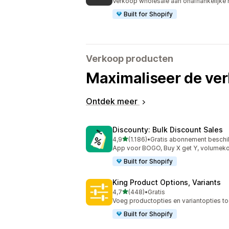
Verkoop wholesale aan onafhankelijke r
Built for Shopify
Verkoop producten
Maximaliseer de ve
Ontdek meer
Discounty: Bulk Discount Sales
van 5 sterren
4,9
(1.186)
•
Gratis abonnement beschi
1186 recensies in totaal
App voor BOGO, Buy X get Y, volumeko
Built for Shopify
King Product Options, Variants
van 5 sterren
4,7
(448)
•
Gratis
448 recensies in totaal
Voeg productopties en variantopties to
Built for Shopify