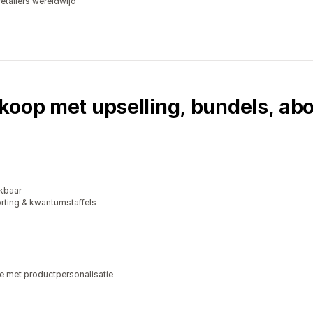
etailers wereldwijd
rkoop met upselling, bundels, a
kbaar
rting & kwantumstaffels
e met productpersonalisatie