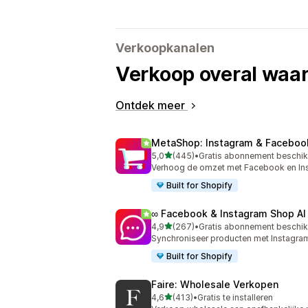
Verkoopkanalen
Verkoop overal waar
Ontdek meer
MetaShop: Instagram & Faceboo
van 5 sterren
5,0
(445)
•
Gratis abonnement beschi
445 recensies in totaal
Verhoog de omzet met Facebook en In
Built for Shopify
∞ Facebook & Instagram Shop AI
van 5 sterren
4,9
(267)
•
Gratis abonnement beschi
267 recensies in totaal
Synchroniseer producten met Instagra
Built for Shopify
Faire: Wholesale Verkopen
van 5 sterren
4,6
(413)
•
Gratis te installeren
413 recensies in totaal