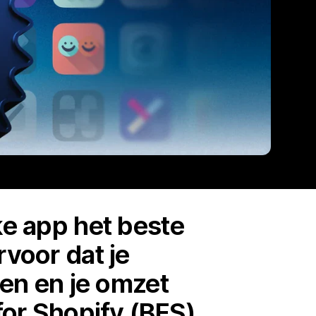
ke app het beste
rvoor dat je
pen en je omzet
 for Shopify (BFS)