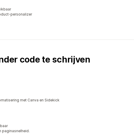
ikbaar
oduct-personalizer
nder code te schrijven
omatisering met Canva en Sidekick
kbaar
n paginasnelheid.