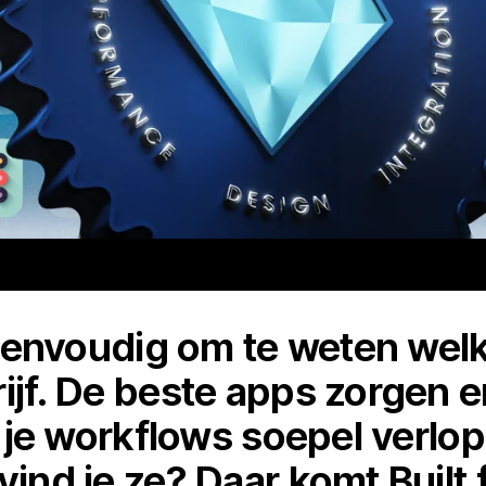
jd eenvoudig om te weten wel
ijf. De beste apps zorgen e
t, je workflows soepel verlo
vind je ze? Daar komt Built