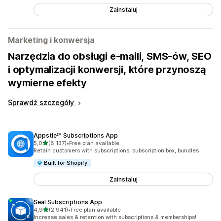
Zainstaluj
Marketing i konwersja
Narzędzia do obsługi e-maili, SMS-ów, SEO
i optymalizacji konwersji, które przynoszą
wymierne efekty
Sprawdź szczegóły
Appstle℠ Subscriptions App
na 5 gwiazdek
5,0
(8 137)
•
Free plan available
Łączna liczba recenzji: 8137
Retain customers with subscriptions, subscription box, bundles
Built for Shopify
Zainstaluj
Seal Subscriptions App
na 5 gwiazdek
4,9
(2 941)
•
Free plan available
Łączna liczba recenzji: 2941
Increase sales & retention with subscriptions & memberships!