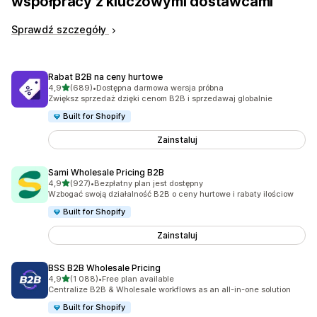
współpracy z kluczowymi dostawcami
Sprawdź szczegóły
Rabat B2B na ceny hurtowe
na 5 gwiazdek
4,9
(689)
•
Dostępna darmowa wersja próbna
Łączna liczba recenzji: 689
Zwiększ sprzedaż dzięki cenom B2B i sprzedawaj globalnie
Built for Shopify
Zainstaluj
Sami Wholesale Pricing B2B
na 5 gwiazdek
4,9
(927)
•
Bezpłatny plan jest dostępny
Łączna liczba recenzji: 927
Wzbogać swoją działalność B2B o ceny hurtowe i rabaty ilościow
Built for Shopify
Zainstaluj
BSS B2B Wholesale Pricing
na 5 gwiazdek
4,9
(1 088)
•
Free plan available
Łączna liczba recenzji: 1088
Centralize B2B & Wholesale workflows as an all-in-one solution
Built for Shopify