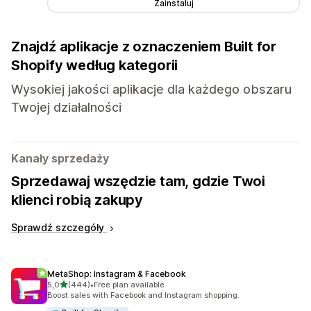
Zainstaluj
Znajdź aplikacje z oznaczeniem Built for
Shopify według kategorii
Wysokiej jakości aplikacje dla każdego obszaru
Twojej działalności
Kanały sprzedaży
Sprzedawaj wszędzie tam, gdzie Twoi
klienci robią zakupy
Sprawdź szczegóły
MetaShop: Instagram & Facebook
na 5 gwiazdek
5,0
(444)
•
Free plan available
Łączna liczba recenzji: 444
Boost sales with Facebook and Instagram shopping.