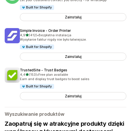
Let your customers contact you directly - for WhatsApp
Built for Shopify
Zainstaluj
Simple Invoice ‑ Order Printer
na 5 gwiazdek
4,9
(412)
•
Bezpłatna instalacja
Łączna liczba recenzji: 412
Wysyłanie faktur nigdy nie było łatwiejsze.
Built for Shopify
Zainstaluj
TrustedSite ‑ Trust Badges
na 5 gwiazdek
4,4
(153)
•
Free plan available
Łączna liczba recenzji: 153
Earn and display trust badges to boost sales
Built for Shopify
Zainstaluj
Wyszukiwanie produktów
Zaopatruj się w atrakcyjne produkty dzięki