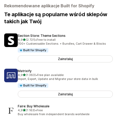
Rekomendowane aplikacje Built for Shopify
Te aplikacje są popularne wśród sklepów
takich jak Twój
Section Store: Theme Sections
na 5 gwiazdek
4,9
(2 721)
•
Free to install
Łączna liczba recenzji: 2721
700+ Customisable Sections. + Bundles, Cart Drawer & Blocks
Built for Shopify
Zainstaluj
Matrixify
na 5 gwiazdek
4,9
(1 363)
•
Free plan available
Łączna liczba recenzji: 1363
Import, Export, Update and Migrate your store data in bulk
Built for Shopify
Zainstaluj
Faire: Buy Wholesale
na 5 gwiazdek
4,9
(1 163)
•
Free
Łączna liczba recenzji: 1163
Buy wholesale from independent brands worldwide