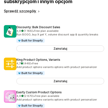
subskrypcjom i innym opcjom
Sprawdź szczegóły
Discounty: Bulk Discount Sales
na 5 gwiazdek
4,9
(1 186)
•
Free plan available
Łączna liczba recenzji: 1186
Run BOGO, buy X get Y, volume discount app & quantity breaks
Built for Shopify
Zainstaluj
King Product Options, Variants
na 5 gwiazdek
4,7
(448)
•
Free
Łączna liczba recenzji: 448
Add product options variants options with product personalizer
Built for Shopify
Zainstaluj
Easify Custom Product Options
na 5 gwiazdek
4,9
(2 870)
•
Free plan available
Łączna liczba recenzji: 2870
Add product options variants options with product personalizer
Built for Shopify