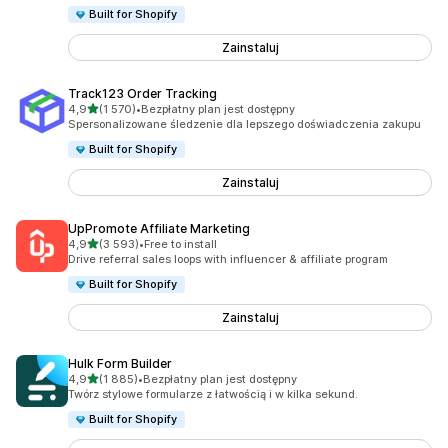
Built for Shopify
Zainstaluj
Track123 Order Tracking
na 5 gwiazdek
4,9
(1 570)
•
Bezpłatny plan jest dostępny
Łączna liczba recenzji: 1570
Spersonalizowane śledzenie dla lepszego doświadczenia zakupu
Built for Shopify
Zainstaluj
UpPromote Affiliate Marketing
na 5 gwiazdek
4,9
(3 593)
•
Free to install
Łączna liczba recenzji: 3593
Drive referral sales loops with influencer & affiliate program
Built for Shopify
Zainstaluj
Hulk Form Builder
na 5 gwiazdek
4,9
(1 885)
•
Bezpłatny plan jest dostępny
Łączna liczba recenzji: 1885
Twórz stylowe formularze z łatwością i w kilka sekund.
Built for Shopify