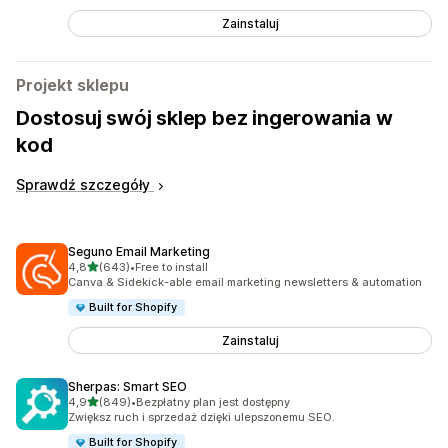
Zainstaluj
Projekt sklepu
Dostosuj swój sklep bez ingerowania w
kod
Sprawdź szczegóły
Seguno Email Marketing
na 5 gwiazdek
4,8
(643)
•
Free to install
Łączna liczba recenzji: 643
Canva & Sidekick-able email marketing newsletters & automation
Built for Shopify
Zainstaluj
Sherpas: Smart SEO
na 5 gwiazdek
4,9
(849)
•
Bezpłatny plan jest dostępny
Łączna liczba recenzji: 849
Zwiększ ruch i sprzedaż dzięki ulepszonemu SEO.
Built for Shopify