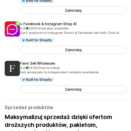
Built for Shopify
Zainstaluj
∞ Facebook & Instagram Shop AI
na 5 gwiazdek
4,9
(267)
•
Free plan available
Łączna liczba recenzji: 267
Sync products to Instagram Direct & Facebook sell with Chat AI
Built for Shopify
Zainstaluj
Faire: Sell Wholesale
na 5 gwiazdek
4,6
(413)
•
Free to install
Łączna liczba recenzji: 413
Sell wholesale to independent retailers worldwide
Built for Shopify
Zainstaluj
Sprzedaż produktów
Maksymalizuj sprzedaż dzięki ofertom
droższych produktów, pakietom,