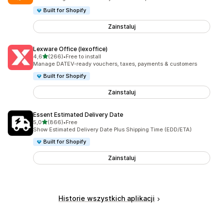
Built for Shopify
Zainstaluj
Lexware Office (lexoffice)
na 5 gwiazdek
4,6
(266)
•
Free to install
Łączna liczba recenzji: 266
Manage DATEV-ready vouchers, taxes, payments & customers
Built for Shopify
Zainstaluj
Essent Estimated Delivery Date
na 5 gwiazdek
5,0
(866)
•
Free
Łączna liczba recenzji: 866
Show Estimated Delivery Date Plus Shipping Time (EDD/ETA)
Built for Shopify
Zainstaluj
Historie wszystkich aplikacji