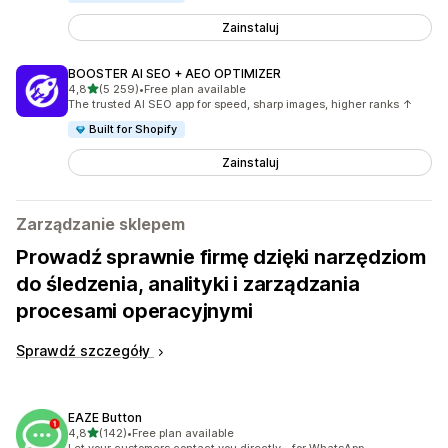
Zainstaluj
BOOSTER AI SEO + AEO OPTIMIZER
na 5 gwiazdek
4,8
(5 259)
•
Free plan available
Łączna liczba recenzji: 5259
The trusted AI SEO app for speed, sharp images, higher ranks ↑
Built for Shopify
Zainstaluj
Zarządzanie sklepem
Prowadź sprawnie firmę dzięki narzędziom
do śledzenia, analityki i zarządzania
procesami operacyjnymi
Sprawdź szczegóły
EAZE Button
na 5 gwiazdek
4,8
(142)
•
Free plan available
Łączna liczba recenzji: 142