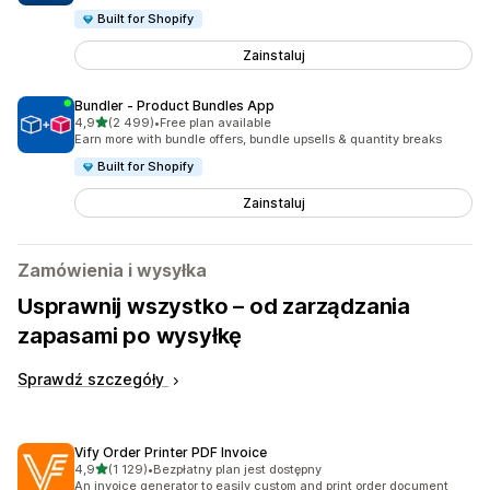
Built for Shopify
Zainstaluj
Bundler ‑ Product Bundles App
na 5 gwiazdek
4,9
(2 499)
•
Free plan available
Łączna liczba recenzji: 2499
Earn more with bundle offers, bundle upsells & quantity breaks
Built for Shopify
Zainstaluj
Zamówienia i wysyłka
Usprawnij wszystko – od zarządzania
zapasami po wysyłkę
Sprawdź szczegóły
Vify Order Printer PDF Invoice
na 5 gwiazdek
4,9
(1 129)
•
Bezpłatny plan jest dostępny
Łączna liczba recenzji: 1129
An invoice generator to easily custom and print order document