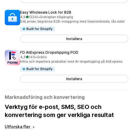
Easy Wholesale Lock for B2B
av 5 stjärnor
4,5
(224)
•
Gratisplan tillgänglig
224 recensioner totalt
Dölj priser, begränsa B2B-inloggning med lösenordssida, lås sidor
Built for Shopify
Installera
FD AliExpress Dropshipping POD
av 5 stjärnor
4,3
(41)
•
Gratis
41 recensioner totalt
Hitta och importera produkter med AI-dropshipping på AliExpress
Built for Shopify
Installera
Marknadsföring och konvertering
Verktyg för e-post, SMS, SEO och
konvertering som ger verkliga resultat
Utforska fler