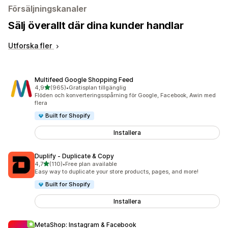
Försäljningskanaler
Sälj överallt där dina kunder handlar
Utforska fler
Multifeed Google Shopping Feed
av 5 stjärnor
4,9
(965)
•
Gratisplan tillgänglig
965 recensioner totalt
Flöden och konverteringsspårning för Google, Facebook, Awin med
flera
Built for Shopify
Installera
Duplify ‑ Duplicate & Copy
av 5 stjärnor
4,7
(110)
•
Free plan available
110 recensioner totalt
Easy way to duplicate your store products, pages, and more!
Built for Shopify
Installera
MetaShop: Instagram & Facebook