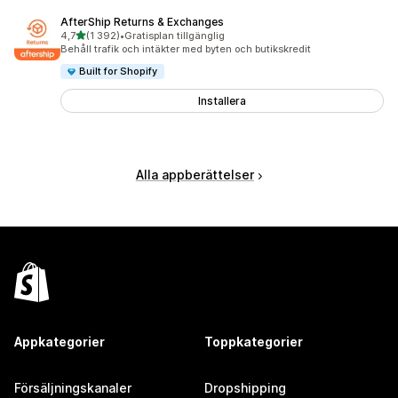
AfterShip Returns & Exchanges
av 5 stjärnor
4,7
(1 392)
•
Gratisplan tillgänglig
1392 recensioner totalt
Behåll trafik och intäkter med byten och butikskredit
Built for Shopify
Installera
Alla appberättelser
Appkategorier
Toppkategorier
Försäljningskanaler
Dropshipping