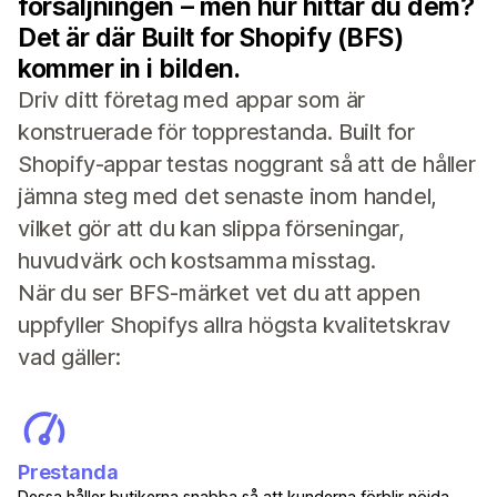
försäljningen – men hur hittar du dem?
Det är där Built for Shopify (BFS)
kommer in i bilden.
Driv ditt företag med appar som är
konstruerade för topprestanda. Built for
Shopify-appar testas noggrant så att de håller
jämna steg med det senaste inom handel,
vilket gör att du kan slippa förseningar,
huvudvärk och kostsamma misstag.
När du ser BFS-märket vet du att appen
uppfyller Shopifys allra högsta kvalitetskrav
vad gäller:
Prestanda
Dessa håller butikerna snabba så att kunderna förblir nöjda