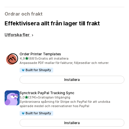
Ordrar och frakt
Effektivisera allt från lager till frakt
Utforska fler
Order Printer Templates
av 5 stjärnor
4,9
(681)
•
Gratis att installera
681 recensioner totalt
Anpassade PDF-mallar för fakturor, följesedlar och returer.
Built for Shopify
Installera
Synctrack PayPal Tracking Sync
av 5 stjärnor
5,0
(374)
•
Gratisplan tillgänglig
374 recensioner totalt
Synkronisera spårning för Stripe och PayPal för att undvika
spärrade medel och reservationer hos PayPal
Built for Shopify
Installera