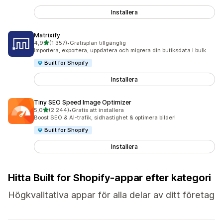
Installera
Matrixify
av 5 stjärnor
4,9
(1 357)
•
Gratisplan tillgänglig
1357 recensioner totalt
Importera, exportera, uppdatera och migrera din butiksdata i bulk
Built for Shopify
Installera
Tiny SEO Speed Image Optimizer
av 5 stjärnor
5,0
(2 244)
•
Gratis att installera
2244 recensioner totalt
Boost SEO & AI-trafik, sidhastighet & optimera bilder!
Built for Shopify
Installera
Hitta Built for Shopify-appar efter kategori
Högkvalitativa appar för alla delar av ditt företag