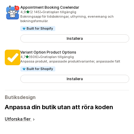
Appointment Booking Cowlendar
av 5 stjärnor
4,9
(2 145)
•
Gratisplan tillgänglig
2145 recensioner totalt
Bokningsapp för tidsbokningar, uthyrning, evenemang och
bokningsformulär.
Built for Shopify
Installera
Variant Option Product Options
av 5 stjärnor
4,7
(606)
•
Gratisplan tillgänglig
606 recensioner totalt
Anpassa produkt, anpassade produktvarianter, anpassade fält
Built for Shopify
Installera
Butiksdesign
Anpassa din butik utan att röra koden
Utforska fler