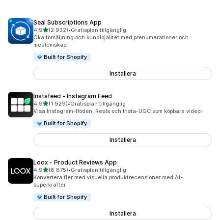
Seal Subscriptions App
av 5 stjärnor
4,9
(2 932)
•
Gratisplan tillgänglig
2932 recensioner totalt
Öka försäljning och kundlojalitet med prenumerationer och
medlemskap!
Built for Shopify
Installera
Instafeed ‑ Instagram Feed
av 5 stjärnor
4,9
(1 929)
•
Gratisplan tillgänglig
1929 recensioner totalt
Visa Instagram-flöden, Reels och Insta-UGC som köpbara videor
Built for Shopify
Installera
Loox ‑ Product Reviews App
av 5 stjärnor
4,9
(8 875)
•
Gratisplan tillgänglig
8875 recensioner totalt
Konvertera fler med visuella produktrecensioner med AI-
superkrafter
Built for Shopify
Installera