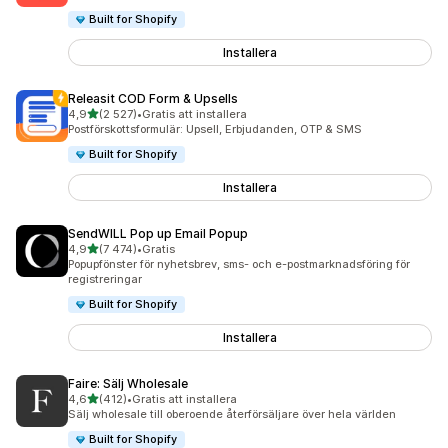
Built for Shopify
Installera
Releasit COD Form & Upsells
av 5 stjärnor
4,9
(2 527)
•
Gratis att installera
2527 recensioner totalt
Postförskottsformulär: Upsell, Erbjudanden, OTP & SMS
Built for Shopify
Installera
SendWILL Pop up Email Popup
av 5 stjärnor
4,9
(7 474)
•
Gratis
7474 recensioner totalt
Popupfönster för nyhetsbrev, sms- och e-postmarknadsföring för
registreringar
Built for Shopify
Installera
Faire: Sälj Wholesale
av 5 stjärnor
4,6
(412)
•
Gratis att installera
412 recensioner totalt
Sälj wholesale till oberoende återförsäljare över hela världen
Built for Shopify