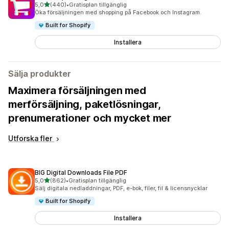
av 5 stjärnor
5,0
(440)
•
Gratisplan tillgänglig
440 recensioner totalt
Öka försäljningen med shopping på Facebook och Instagram.
Built for Shopify
Installera
Sälja produkter
Maximera försäljningen med
merförsäljning, paketlösningar,
prenumerationer och mycket mer
Utforska fler
BIG Digital Downloads File PDF
av 5 stjärnor
5,0
(862)
•
Gratisplan tillgänglig
862 recensioner totalt
Sälj digitala nedladdningar, PDF, e-bok, filer, fil & licensnycklar
Built for Shopify
Installera