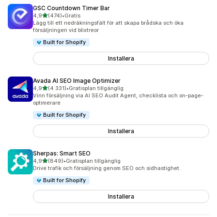
GSC Countdown Timer Bar
av 5 stjärnor
4,9
(474)
•
Gratis
474 recensioner totalt
Lägg till ett nedräkningsfält för att skapa brådska och öka
försäljningen vid blixtreor
Built for Shopify
Installera
Avada AI SEO Image Optimizer
av 5 stjärnor
4,9
(4 331)
•
Gratisplan tillgänglig
4331 recensioner totalt
Vinn försäljning via AI SEO Audit Agent, checklista och on-page-
optimerare
Built for Shopify
Installera
Sherpas: Smart SEO
av 5 stjärnor
4,9
(849)
•
Gratisplan tillgänglig
849 recensioner totalt
Drive trafik och försäljning genom SEO och sidhastighet.
Built for Shopify
Installera