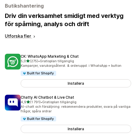
Butikshantering
Driv din verksamhet smidigt med verktyg
för spårning, analys och drift
Utforska fler
CK: WhatsApp Marketing & Chat
av 5 stjärnor
5,0
(275)
•
Gratisplan tillgänglig
275 recensioner totalt
Kampanjer, varukorgsåterst. & orderuppd. i WhatsApp + button
Built for Shopify
Installera
Chatty AI Chatbot & Live Chat
av 5 stjärnor
4,9
(1 791)
•
Gratisplan tillgänglig
1791 recensioner totalt
AI-chatt och försäljning: rekommendera produkter, svara på vanliga
frågor, spåra ordrar
Built for Shopify
Installera