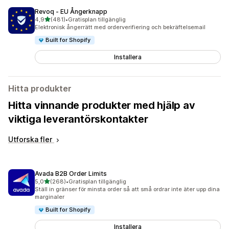
Revoq ‑ EU Ångerknapp
av 5 stjärnor
4,9
(481)
•
Gratisplan tillgänglig
481 recensioner totalt
Elektronisk ångerrätt med orderverifiering och bekräftelsemail
Built for Shopify
Installera
Hitta produkter
Hitta vinnande produkter med hjälp av
viktiga leverantörskontakter
Utforska fler
Avada B2B Order Limits
av 5 stjärnor
5,0
(268)
•
Gratisplan tillgänglig
268 recensioner totalt
Ställ in gränser för minsta order så att små ordrar inte äter upp dina
marginaler
Built for Shopify
Installera