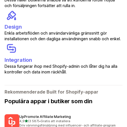
och försäljningen fortsätter att rulla in.
Design
Enkla arbetsflöden och användarvänliga gränssnitt gör
installationen och den dagliga användningen snabb och enkel.
Integration
Dessa fungerar ihop med Shopify-admin och låter dig ha alla
kontroller och data inom räckhåll.
Rekommenderade Built for Shopify-appar
Populära appar i butiker som din
UpPromote Affiliate Marketing
av 5 stjärnor
4,9
(3 587)
•
Gratis att installera
3587 recensioner totalt
Driv värvningsförsäljning med influencer- och affiliate-program