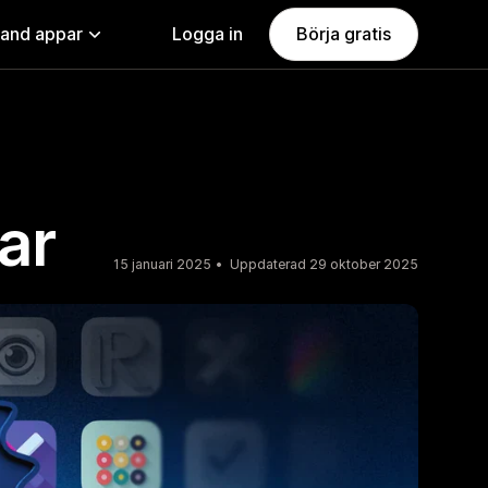
land appar
Logga in
Börja gratis
ar
15 januari 2025
Uppdaterad 29 oktober 2025