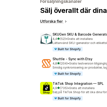
Försäljningskanaler
Sälj överallt där di
Utforska fler
SKUGen SKU & Barcode Generat
av 5 stjärnor
4,4
(52)
•
Gratis att installera
52 recensioner totalt
Lättanvänd SKU-generator och etikettsk
Built for Shopify
Shuttle ‑ Sync with Etsy
av 5 stjärnor
4,8
(204)
•
Gratis testversion tillgängli
204 recensioner totalt
Smidig synkronisering av produkter, lag
Built for Shopify
TikTok Shop Integration — SPL
av 5 stjärnor
4,9
(735)
•
Gratis att installera
735 recensioner totalt
Sälj på TikTok Shop för att öka dina fö
Built for Shopify