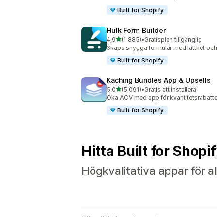
Built for Shopify
Hulk Form Builder
av 5 stjärnor
4,9
(1 885)
•
Gratisplan tillgänglig
1885 recensioner totalt
Skapa snygga formulär med lätthet och
Built for Shopify
Kaching Bundles App & Upsells
av 5 stjärnor
5,0
(5 091)
•
Gratis att installera
5091 recensioner totalt
Öka AOV med app för kvantitetsrabatte
Built for Shopify
Hitta Built for Shopi
Högkvalitativa appar för al