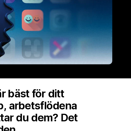
r bäst för ditt
b, arbetsflödena
ttar du dem? Det
den.