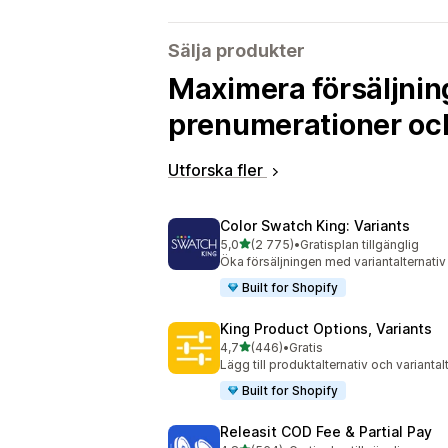
Sälja produkter
Maximera försäljnin
prenumerationer oc
Utforska fler
Color Swatch King: Variants
av 5 stjärnor
5,0
(2 775)
•
Gratisplan tillgänglig
2775 recensioner totalt
Öka försäljningen med variantalternativ
Built for Shopify
King Product Options, Variants
av 5 stjärnor
4,7
(446)
•
Gratis
446 recensioner totalt
Lägg till produktalternativ och variant
Built for Shopify
Releasit COD Fee & Partial Pay