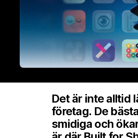
Det är inte alltid
företag. De bäst
smidiga och ökar
är där Built for 