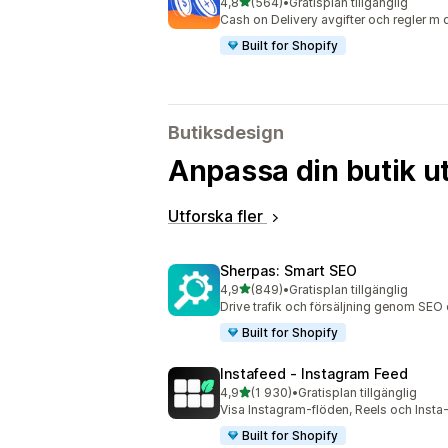
av 5 stjärnor
4,8
(564)
•
Gratisplan tillgänglig
564 recensioner totalt
Cash on Delivery avgifter och regler m
Built for Shopify
Butiksdesign
Anpassa din butik ut
Utforska fler
Sherpas: Smart SEO
av 5 stjärnor
4,9
(849)
•
Gratisplan tillgänglig
849 recensioner totalt
Drive trafik och försäljning genom SEO 
Built for Shopify
Instafeed ‑ Instagram Feed
av 5 stjärnor
4,9
(1 930)
•
Gratisplan tillgänglig
1930 recensioner totalt
Visa Instagram-flöden, Reels och Ins
Built for Shopify