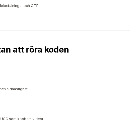
 delbetalningar och OTP
an att röra koden
och sidhastighet.
ta-UGC som köpbara videor