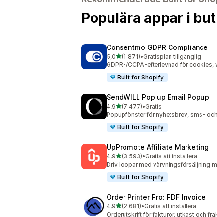
Populära appar i but
Consentmo GDPR Compliance
av 5 stjärnor
5,0
(1 871)
•
Gratisplan tillgänglig
1871 recensioner totalt
GDPR-/CCPA-efterlevnad för cookies, w
Built for Shopify
SendWILL Pop up Email Popup
av 5 stjärnor
4,9
(7 477)
•
Gratis
7477 recensioner totalt
Popupfönster för nyhetsbrev, sms- och
Built for Shopify
UpPromote Affiliate Marketing
av 5 stjärnor
4,9
(3 593)
•
Gratis att installera
3593 recensioner totalt
Driv loopar med värvningsförsäljning m
Built for Shopify
Order Printer Pro: PDF Invoice
av 5 stjärnor
4,9
(2 681)
•
Gratis att installera
2681 recensioner totalt
Orderutskrift för fakturor, utkast och f