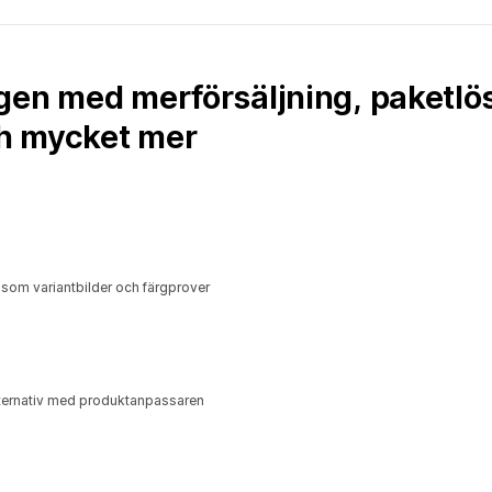
gen med merförsäljning, paketlö
h mycket mer
 som variantbilder och färgprover
alternativ med produktanpassaren