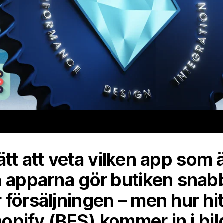
 lätt att veta vilken app som ä
a apparna gör butiken snab
 försäljningen – men hur hi
Shopify (BFS) kommer in i bil