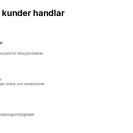
na kunder handlar
or
rivare för dina produkter
g
er, ordrar och recensioner
rsäljningsmöjligheter