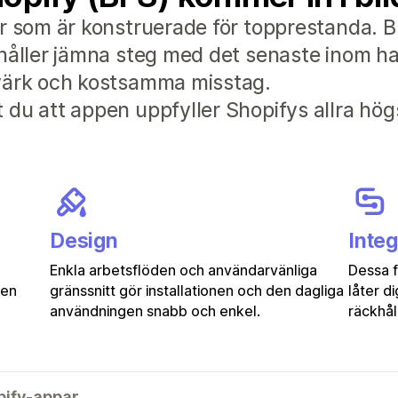
r som är konstruerade för topprestanda. B
håller jämna steg med det senaste inom han
dvärk och kostsamma misstag.
du att appen uppfyller Shopifys allra hög
Design
Integ
Enkla arbetsflöden och användarvänliga
Dessa 
gen
gränssnitt gör installationen och den dagliga
låter d
användningen snabb och enkel.
räckhåll
pify-appar