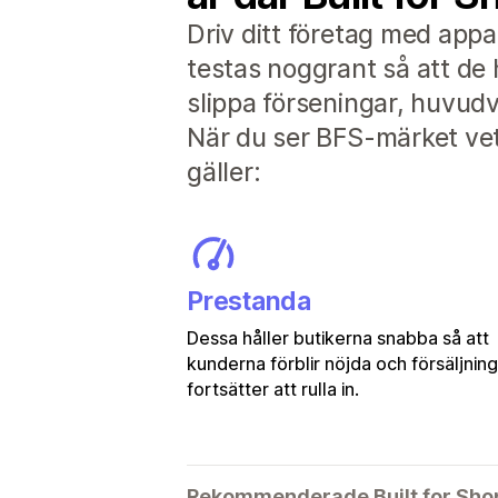
Driv ditt företag med appa
testas noggrant så att de 
slippa förseningar, huvu
När du ser BFS-märket vet 
gäller:
Prestanda
Dessa håller butikerna snabba så att
kunderna förblir nöjda och försäljnin
fortsätter att rulla in.
Rekommenderade Built for Sho