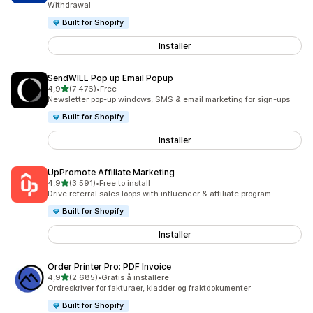
Withdrawal
Built for Shopify
Installer
SendWILL Pop up Email Popup
av 5 stjerner
4,9
(7 476)
•
Free
Totalt 7476 omtaler
Newsletter pop-up windows, SMS & email marketing for sign-ups
Built for Shopify
Installer
UpPromote Affiliate Marketing
av 5 stjerner
4,9
(3 591)
•
Free to install
Totalt 3591 omtaler
Drive referral sales loops with influencer & affiliate program
Built for Shopify
Installer
Order Printer Pro: PDF Invoice
av 5 stjerner
4,9
(2 685)
•
Gratis å installere
Totalt 2685 omtaler
Ordreskriver for fakturaer, kladder og fraktdokumenter
Built for Shopify