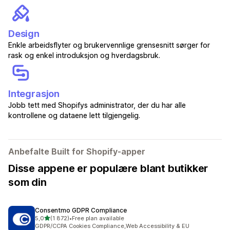
Design
Enkle arbeidsflyter og brukervennlige grensesnitt sørger for
rask og enkel introduksjon og hverdagsbruk.
Integrasjon
Jobb tett med Shopifys administrator, der du har alle
kontrollene og dataene lett tilgjengelig.
Anbefalte Built for Shopify-apper
Disse appene er populære blant butikker
som din
Consentmo GDPR Compliance
av 5 stjerner
5,0
(1 872)
•
Free plan available
Totalt 1872 omtaler
GDPR/CCPA Cookies Compliance,Web Accessibility & EU