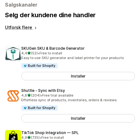
Salgskanaler
Selg der kundene dine handler
Utforsk flere
SKUGen SKU & Barcode Generator
av 5 stjerner
4,4
(52)
•
Free to install
Totalt 52 omtaler
Easy to use SKU generator and label printer for your products
Built for Shopify
Installer
Shuttle ‑ Sync with Etsy
av 5 stjerner
4,8
(204)
•
Free trial available
Totalt 204 omtaler
Effortless sync of products, inventories, orders & reviews
Built for Shopify
Installer
TikTok Shop Integration — SPL
av 5 stjerner
4,9
(735)
•
Free to install
Totalt 735 omtaler