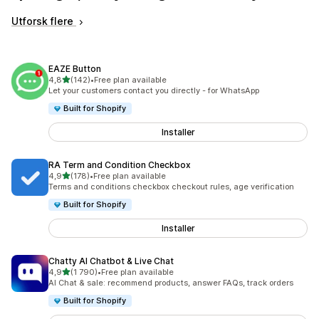
Utforsk flere
EAZE Button
av 5 stjerner
4,8
(142)
•
Free plan available
Totalt 142 omtaler
Let your customers contact you directly - for WhatsApp
Built for Shopify
Installer
RA Term and Condition Checkbox
av 5 stjerner
4,9
(178)
•
Free plan available
Totalt 178 omtaler
Terms and conditions checkbox checkout rules, age verification
Built for Shopify
Installer
Chatty AI Chatbot & Live Chat
av 5 stjerner
4,9
(1 790)
•
Free plan available
Totalt 1790 omtaler
AI Chat & sale: recommend products, answer FAQs, track orders
Built for Shopify