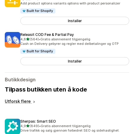
Totalt 446 omtaler
Add product options variants options with product personalizer
Built for Shopify
Installer
Releasit COD Fee & Partial Pay
av 5 stjerner
4,8
(564)
•
Gratis abonnement tilgjengelig
Totalt 564 omtaler
Cash on Delivery gebyrer og regler med delbetalinger og OTP
Built for Shopify
Installer
Butikkdesign
Tilpass butikken uten å kode
Utforsk flere
Sherpas: Smart SEO
av 5 stjerner
4,9
(849)
•
Gratis abonnement tilgjengelig
Totalt 849 omtaler
Drive trafikk og salg gjennom forbedret SEO og sidehastighet.