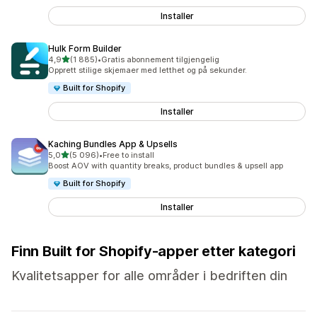
Installer
Hulk Form Builder
av 5 stjerner
4,9
(1 885)
•
Gratis abonnement tilgjengelig
Totalt 1885 omtaler
Opprett stilige skjemaer med letthet og på sekunder.
Built for Shopify
Installer
Kaching Bundles App & Upsells
av 5 stjerner
5,0
(5 096)
•
Free to install
Totalt 5096 omtaler
Boost AOV with quantity breaks, product bundles & upsell app
Built for Shopify
Installer
Finn Built for Shopify-apper etter kategori
Kvalitetsapper for alle områder i bedriften din