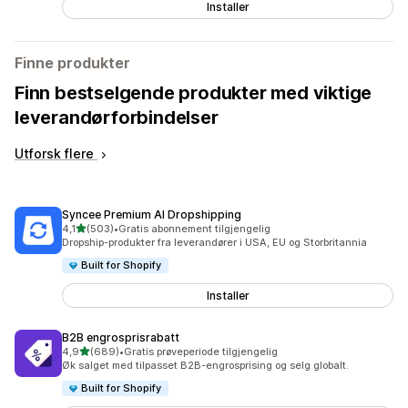
Installer
Finne produkter
Finn bestselgende produkter med viktige
leverandørforbindelser
Utforsk flere
Syncee Premium AI Dropshipping
av 5 stjerner
4,1
(503)
•
Gratis abonnement tilgjengelig
Totalt 503 omtaler
Dropship-produkter fra leverandører i USA, EU og Storbritannia
Built for Shopify
Installer
B2B engrosprisrabatt
av 5 stjerner
4,9
(689)
•
Gratis prøveperiode tilgjengelig
Totalt 689 omtaler
Øk salget med tilpasset B2B-engrosprising og selg globalt.
Built for Shopify