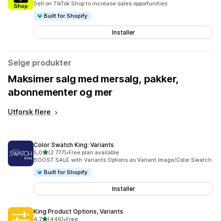
Sell on TikTok Shop to increase sales opportunities
Built for Shopify
Installer
Selge produkter
Maksimer salg med mersalg, pakker,
abonnementer og mer
Utforsk flere
Color Swatch King: Variants
av 5 stjerner
5,0
(2 777)
•
Free plan available
Totalt 2777 omtaler
BOOST SALE with Variants Options as Variant Image/Color Swatch
Built for Shopify
Installer
King Product Options, Variants
av 5 stjerner
4,7
(446)
•
Free