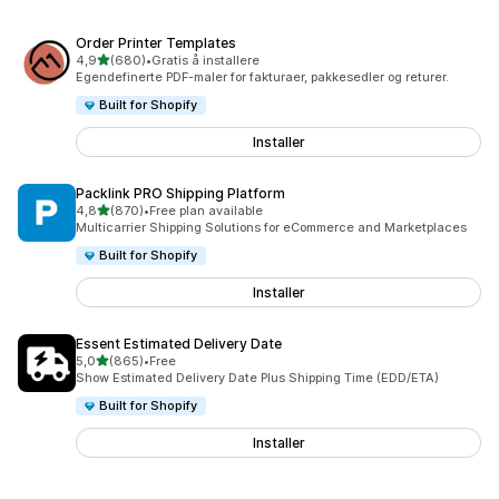
Order Printer Templates
av 5 stjerner
4,9
(680)
•
Gratis å installere
Totalt 680 omtaler
Egendefinerte PDF-maler for fakturaer, pakkesedler og returer.
Built for Shopify
Installer
Packlink PRO Shipping Platform
av 5 stjerner
4,8
(870)
•
Free plan available
Totalt 870 omtaler
Multicarrier Shipping Solutions for eCommerce and Marketplaces
Built for Shopify
Installer
Essent Estimated Delivery Date
av 5 stjerner
5,0
(865)
•
Free
Totalt 865 omtaler
Show Estimated Delivery Date Plus Shipping Time (EDD/ETA)
Built for Shopify
Installer