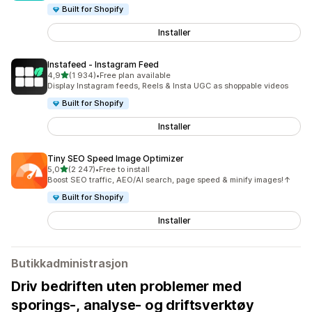
Built for Shopify
Installer
Instafeed ‑ Instagram Feed
av 5 stjerner
4,9
(1 934)
•
Free plan available
Totalt 1934 omtaler
Display Instagram feeds, Reels & Insta UGC as shoppable videos
Built for Shopify
Installer
Tiny SEO Speed Image Optimizer
av 5 stjerner
5,0
(2 247)
•
Free to install
Totalt 2247 omtaler
Boost SEO traffic, AEO/AI search, page speed & minify images!↑
Built for Shopify
Installer
Butikkadministrasjon
Driv bedriften uten problemer med
sporings-, analyse- og driftsverktøy