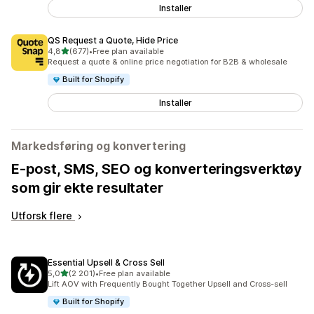
Installer
QS Request a Quote, Hide Price
av 5 stjerner
4,8
(677)
•
Free plan available
Totalt 677 omtaler
Request a quote & online price negotiation for B2B & wholesale
Built for Shopify
Installer
Markedsføring og konvertering
E-post, SMS, SEO og konverteringsverktøy
som gir ekte resultater
Utforsk flere
Essential Upsell & Cross Sell
av 5 stjerner
5,0
(2 201)
•
Free plan available
Totalt 2201 omtaler
Lift AOV with Frequently Bought Together Upsell and Cross-sell
Built for Shopify