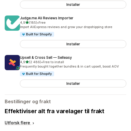
Installer
Judge.me Ali Reviews Importer
av 5 stjerner
4,9
(185)
•
Free
Totalt 185 omtaler
Import AliExpress reviews and grow your dropshipping store
Built for Shopify
Installer
Upsell & Cross Sell — Selleasy
av 5 stjerner
4,9
(2 486)
•
Free to install
Totalt 2486 omtaler
Frequently bought together bundles & in cart upsell, boost AOV
Built for Shopify
Installer
Bestillinger og frakt
Effektiviser alt fra varelager til frakt
Utforsk flere