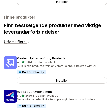
Installer
Finne produkter
Finn bestselgende produkter med viktige
leverandørforbindelser
Utforsk flere
ProductUpload.ai Copy Products
av 5 stjerner
4,8
(33)
•
Free plan available
Totalt 33 omtaler
Bulk import products from any store, Clone & Rewrite with AI
Built for Shopify
Installer
Avada B2B Order Limits
av 5 stjerner
5,0
(269)
•
Free plan available
Totalt 269 omtaler
Set minimum order limits to stop margin loss on small orders
Built for Shopify