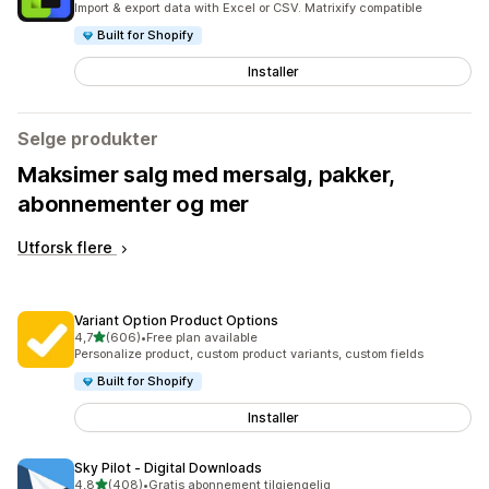
Import & export data with Excel or CSV. Matrixify compatible
Built for Shopify
Installer
Selge produkter
Maksimer salg med mersalg, pakker,
abonnementer og mer
Utforsk flere
Variant Option Product Options
av 5 stjerner
4,7
(606)
•
Free plan available
Totalt 606 omtaler
Personalize product, custom product variants, custom fields
Built for Shopify
Installer
Sky Pilot ‑ Digital Downloads
av 5 stjerner
4,8
(408)
•
Gratis abonnement tilgjengelig