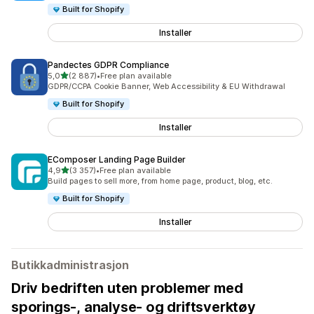
Built for Shopify
Installer
Pandectes GDPR Compliance
av 5 stjerner
5,0
(2 887)
•
Free plan available
Totalt 2887 omtaler
GDPR/CCPA Cookie Banner, Web Accessibility & EU Withdrawal
Built for Shopify
Installer
EComposer Landing Page Builder
av 5 stjerner
4,9
(3 357)
•
Free plan available
Totalt 3357 omtaler
Build pages to sell more, from home page, product, blog, etc.
Built for Shopify
Installer
Butikkadministrasjon
Driv bedriften uten problemer med
sporings-, analyse- og driftsverktøy