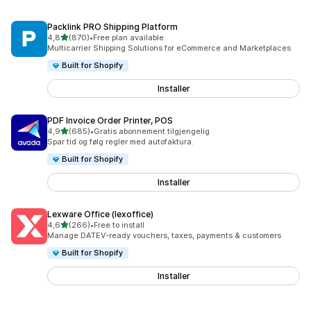
Packlink PRO Shipping Platform
av 5 stjerner
4,8
(870)
•
Free plan available
Totalt 870 omtaler
Multicarrier Shipping Solutions for eCommerce and Marketplaces
Built for Shopify
Installer
PDF Invoice Order Printer, POS
av 5 stjerner
4,9
(685)
•
Gratis abonnement tilgjengelig
Totalt 685 omtaler
Spar tid og følg regler med autofaktura.
Built for Shopify
Installer
Lexware Office (lexoffice)
av 5 stjerner
4,6
(266)
•
Free to install
Totalt 266 omtaler
Manage DATEV-ready vouchers, taxes, payments & customers
Built for Shopify
Installer