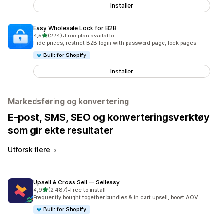
Installer
Easy Wholesale Lock for B2B
av 5 stjerner
4,5
(224)
•
Free plan available
Totalt 224 omtaler
Hide prices, restrict B2B login with password page, lock pages
Built for Shopify
Installer
Markedsføring og konvertering
E-post, SMS, SEO og konverteringsverktøy
som gir ekte resultater
Utforsk flere
Upsell & Cross Sell — Selleasy
av 5 stjerner
4,9
(2 487)
•
Free to install
Totalt 2487 omtaler
Frequently bought together bundles & in cart upsell, boost AOV
Built for Shopify