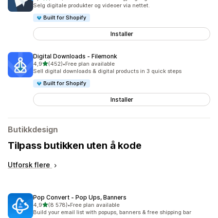
Totalt 408 omtaler
Selg digitale produkter og videoer via nettet.
Built for Shopify
Installer
Digital Downloads ‑ Filemonk
av 5 stjerner
4,9
(452)
•
Free plan available
Totalt 452 omtaler
Sell digital downloads & digital products in 3 quick steps
Built for Shopify
Installer
Butikkdesign
Tilpass butikken uten å kode
Utforsk flere
Pop Convert ‑ Pop Ups, Banners
av 5 stjerner
4,9
(8 578)
•
Free plan available
Totalt 8578 omtaler
Build your email list with popups, banners & free shipping bar