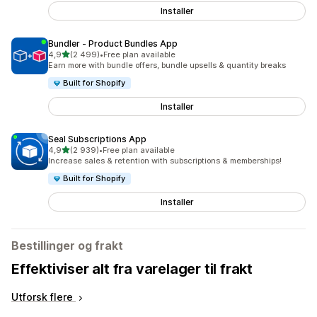
Installer
Bundler ‑ Product Bundles App
av 5 stjerner
4,9
(2 499)
•
Free plan available
Totalt 2499 omtaler
Earn more with bundle offers, bundle upsells & quantity breaks
Built for Shopify
Installer
Seal Subscriptions App
av 5 stjerner
4,9
(2 939)
•
Free plan available
Totalt 2939 omtaler
Increase sales & retention with subscriptions & memberships!
Built for Shopify
Installer
Bestillinger og frakt
Effektiviser alt fra varelager til frakt
Utforsk flere