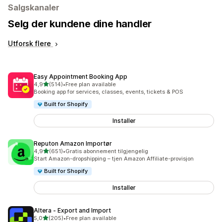
Salgskanaler
Selg der kundene dine handler
Utforsk flere
Easy Appointment Booking App
av 5 stjerner
4,9
(514)
•
Free plan available
Totalt 514 omtaler
Booking app for services, classes, events, tickets & POS
Built for Shopify
Installer
Reputon Amazon Importør
av 5 stjerner
4,9
(651)
•
Gratis abonnement tilgjengelig
Totalt 651 omtaler
Start Amazon-dropshipping – tjen Amazon Affiliate-provisjon
Built for Shopify
Installer
Altera ‑ Export and Import
av 5 stjerner
5,0
(205)
•
Free plan available
Totalt 205 omtaler