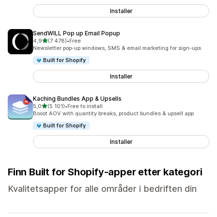
Installer
SendWILL Pop up Email Popup
av 5 stjerner
4,9
(7 478)
•
Free
Totalt 7478 omtaler
Newsletter pop-up windows, SMS & email marketing for sign-ups
Built for Shopify
Installer
Kaching Bundles App & Upsells
av 5 stjerner
5,0
(5 101)
•
Free to install
Totalt 5101 omtaler
Boost AOV with quantity breaks, product bundles & upsell app
Built for Shopify
Installer
Finn Built for Shopify-apper etter kategori
Kvalitetsapper for alle områder i bedriften din