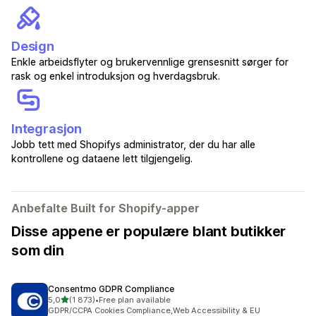
Design
Enkle arbeidsflyter og brukervennlige grensesnitt sørger for
rask og enkel introduksjon og hverdagsbruk.
Integrasjon
Jobb tett med Shopifys administrator, der du har alle
kontrollene og dataene lett tilgjengelig.
Anbefalte Built for Shopify-apper
Disse appene er populære blant butikker
som din
Consentmo GDPR Compliance
av 5 stjerner
5,0
(1 873)
•
Free plan available
Totalt 1873 omtaler
GDPR/CCPA Cookies Compliance,Web Accessibility & EU