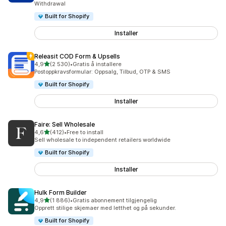
Withdrawal
Built for Shopify
Installer
Releasit COD Form & Upsells
av 5 stjerner
4,9
(2 530)
•
Gratis å installere
Totalt 2530 omtaler
Postoppkravsformular: Oppsalg, Tilbud, OTP & SMS
Built for Shopify
Installer
Faire: Sell Wholesale
av 5 stjerner
4,6
(412)
•
Free to install
Totalt 412 omtaler
Sell wholesale to independent retailers worldwide
Built for Shopify
Installer
Hulk Form Builder
av 5 stjerner
4,9
(1 886)
•
Gratis abonnement tilgjengelig
Totalt 1886 omtaler
Opprett stilige skjemaer med letthet og på sekunder.
Built for Shopify