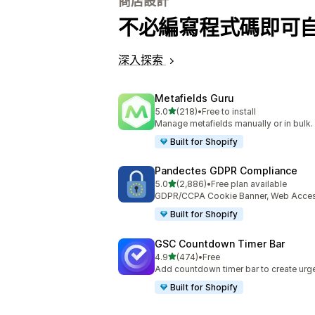
商店設計
不必編寫程式碼即可
深入探索
Metafields Guru
滿分 5 顆星
5.0
(218)
•
Free to install
共有 218 則評價
Manage metafields manually or in bulk.
Built for Shopify
Pandectes GDPR Compliance
滿分 5 顆星
5.0
(2,886)
•
Free plan available
共有 2886 則評價
GDPR/CCPA Cookie Banner, Web Accessi
Built for Shopify
GSC Countdown Timer Bar
滿分 5 顆星
4.9
(474)
•
Free
共有 474 則評價
Add countdown timer bar to create urge
Built for Shopify