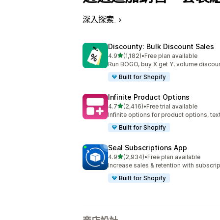
深入探索
Discounty: Bulk Discount Sales
滿分 5 顆星
4.9
(1,182)
•
Free plan available
共有 1182 則評價
Run BOGO, buy X get Y, volume discoun
Built for Shopify
Infinite Product Options
滿分 5 顆星
4.7
(2,416)
•
Free trial available
共有 2416 則評價
Infinite options for product options, te
Built for Shopify
Seal Subscriptions App
滿分 5 顆星
4.9
(2,934)
•
Free plan available
共有 2934 則評價
Increase sales & retention with subscr
Built for Shopify