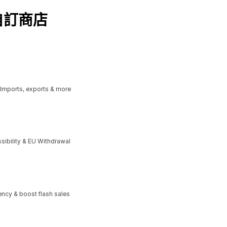
自訂商店
 Imports, exports & more
bility & EU Withdrawal
ncy & boost flash sales