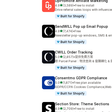
UpPromote Affiliate Marketing
滿分 5 顆星
4.9
(3,589)
•
Free to install
共有 3589 則評價
Drive referral sales loops with influence
Built for Shopify
SendWILL Pop up Email Popup
滿分 5 顆星
4.9
(7,474)
•
Free
共有 7474 則評價
Newsletter pop-up windows, SMS & ema
Built for Shopify
CWILL Order Tracking
滿分 5 顆星
5.0
(2,857)
•
提供免費方案
共有 2857 則評價
原 Parcel Panel：物流查詢 & 復購轉
Built for Shopify
Consentmo GDPR Compliance
滿分 5 顆星
5.0
(1,871)
•
Free plan available
共有 1871 則評價
GDPR/CCPA Cookies Compliance,Web Ac
Built for Shopify
Section Store: Theme Sections
滿分 5 顆星
4.9
(2,709)
•
Free to install
共有 2709 則評價