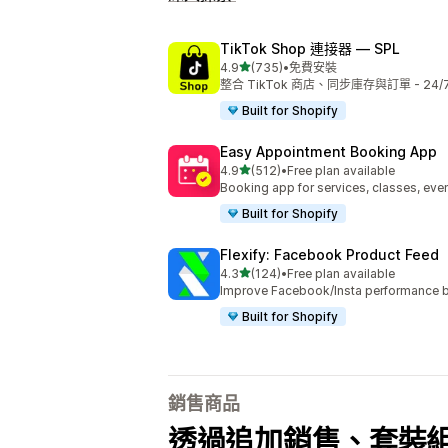
TikTok Shop 連接器 — SPL
滿分 5 顆星
4.9
(735)
•
免費安裝
共有 735 則評價
整合 TikTok 商店、同步庫存與訂單 - 24/
Built for Shopify
Easy Appointment Booking App
滿分 5 顆星
4.9
(512)
•
Free plan available
共有 512 則評價
Booking app for services, classes, even
Built for Shopify
Flexify: Facebook Product Feed
滿分 5 顆星
4.3
(124)
•
Free plan available
共有 124 則評價
Improve Facebook/Insta performance b
Built for Shopify
銷售商品
透過追加銷售、套裝