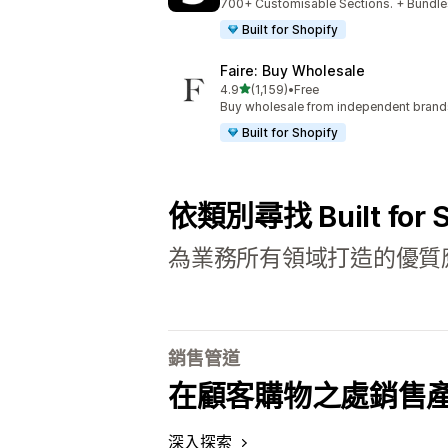
700+ Customisable Sections. + Bundles
Built for Shopify
Faire: Buy Wholesale
滿分 5 顆星
4.9
(1,159)
•
Free
共有 1159 則評價
Buy wholesale from independent bran
Built for Shopify
依類別尋找 Built for
為業務所有領域打造的優質
銷售管道
在顧客購物之處銷售
深入探索