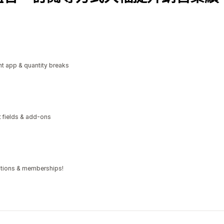
t app & quantity breaks
xt fields & add-ons
iptions & memberships!