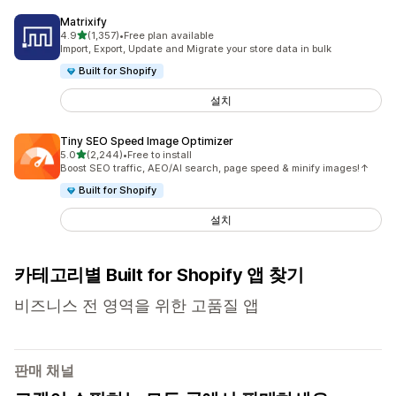
Matrixify
별 5개 중
4.9
(1,357)
•
Free plan available
총 리뷰 1357개
Import, Export, Update and Migrate your store data in bulk
Built for Shopify
설치
Tiny SEO Speed Image Optimizer
별 5개 중
5.0
(2,244)
•
Free to install
총 리뷰 2244개
Boost SEO traffic, AEO/AI search, page speed & minify images!↑
Built for Shopify
설치
카테고리별 Built for Shopify 앱 찾기
비즈니스 전 영역을 위한 고품질 앱
판매 채널