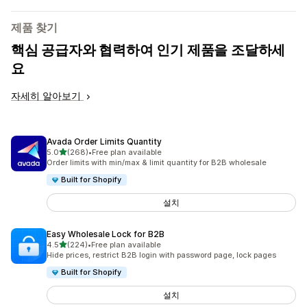
제품 찾기
핵심 공급자와 협력하여 인기 제품을 조달하세
요
자세히 알아보기
Avada Order Limits Quantity
별 5개 중
5.0
(268)
•
Free plan available
총 리뷰 268개
Order limits with min/max & limit quantity for B2B wholesale
Built for Shopify
설치
Easy Wholesale Lock for B2B
별 5개 중
4.5
(224)
•
Free plan available
총 리뷰 224개
Hide prices, restrict B2B login with password page, lock pages
Built for Shopify
설치