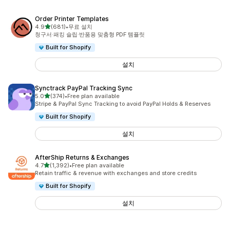
Order Printer Templates
별 5개 중
4.9
(681)
•
무료 설치
총 리뷰 681개
청구서·패킹 슬립·반품용 맞춤형 PDF 템플릿
Built for Shopify
설치
Synctrack PayPal Tracking Sync
별 5개 중
5.0
(374)
•
Free plan available
총 리뷰 374개
Stripe & PayPal Sync Tracking to avoid PayPal Holds & Reserves
Built for Shopify
설치
AfterShip Returns & Exchanges
별 5개 중
4.7
(1,392)
•
Free plan available
총 리뷰 1392개
Retain traffic & revenue with exchanges and store credits
Built for Shopify
설치