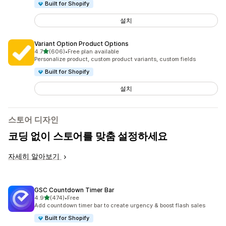
Built for Shopify
설치
Variant Option Product Options
별 5개 중
4.7
(606)
•
Free plan available
총 리뷰 606개
Personalize product, custom product variants, custom fields
Built for Shopify
설치
스토어 디자인
코딩 없이 스토어를 맞춤 설정하세요
자세히 알아보기
GSC Countdown Timer Bar
별 5개 중
4.9
(474)
•
Free
총 리뷰 474개
Add countdown timer bar to create urgency & boost flash sales
Built for Shopify