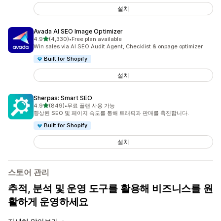
설치
Avada AI SEO Image Optimizer
별 5개 중
4.9
(4,330)
•
Free plan available
총 리뷰 4330개
Win sales via AI SEO Audit Agent, Checklist & onpage optimizer
Built for Shopify
설치
Sherpas: Smart SEO
별 5개 중
4.9
(849)
•
무료 플랜 사용 가능
총 리뷰 849개
향상된 SEO 및 페이지 속도를 통해 트래픽과 판매를 촉진합니다.
Built for Shopify
설치
스토어 관리
추적, 분석 및 운영 도구를 활용해 비즈니스를 원
활하게 운영하세요