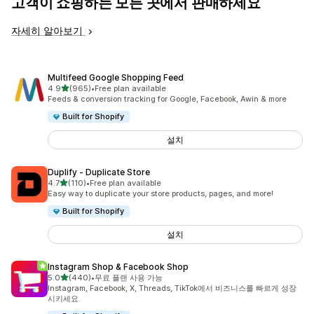
고객이 쇼핑하는 모든 곳에서 판매하세요
자세히 알아보기
Multifeed Google Shopping Feed
별 5개 중
4.9
(965)
•
Free plan available
총 리뷰 965개
Feeds & conversion tracking for Google, Facebook, Awin & more
Built for Shopify
설치
Duplify ‑ Duplicate Store
별 5개 중
4.7
(110)
•
Free plan available
총 리뷰 110개
Easy way to duplicate your store products, pages, and more!
Built for Shopify
설치
Instagram Shop & Facebook Shop
별 5개 중
5.0
(440)
•
무료 플랜 사용 가능
총 리뷰 440개
Instagram, Facebook, X, Threads, TikTok에서 비즈니스를 빠르게 성장
시키세요.