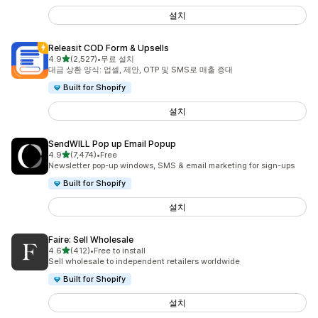
설치
Releasit COD Form & Upsells
별 5개 중
4.9
(2,527)
•
무료 설치
총 리뷰 2527개
대금 상환 양식: 업셀, 제안, OTP 및 SMS로 매출 증대
Built for Shopify
설치
SendWILL Pop up Email Popup
별 5개 중
4.9
(7,474)
•
Free
총 리뷰 7474개
Newsletter pop-up windows, SMS & email marketing for sign-ups
Built for Shopify
설치
Faire: Sell Wholesale
별 5개 중
4.6
(412)
•
Free to install
총 리뷰 412개
Sell wholesale to independent retailers worldwide
Built for Shopify
설치