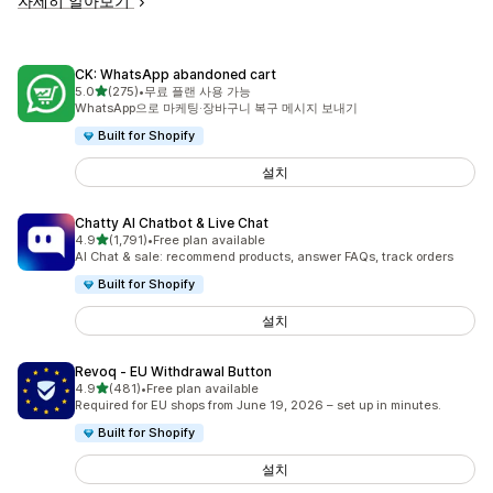
자세히 알아보기
CK: WhatsApp abandoned cart
별 5개 중
5.0
(275)
•
무료 플랜 사용 가능
총 리뷰 275개
WhatsApp으로 마케팅·장바구니 복구 메시지 보내기
Built for Shopify
설치
Chatty AI Chatbot & Live Chat
별 5개 중
4.9
(1,791)
•
Free plan available
총 리뷰 1791개
AI Chat & sale: recommend products, answer FAQs, track orders
Built for Shopify
설치
Revoq ‑ EU Withdrawal Button
별 5개 중
4.9
(481)
•
Free plan available
총 리뷰 481개
Required for EU shops from June 19, 2026 – set up in minutes.
Built for Shopify
설치