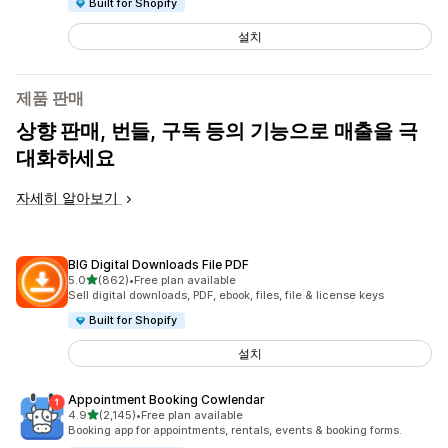
Built for Shopify
설치
제품 판매
상향 판매, 번들, 구독 등의 기능으로 매출을 극
대화하세요
자세히 알아보기
BIG Digital Downloads File PDF
별 5개 중
5.0
(862)
•
Free plan available
총 리뷰 862개
Sell digital downloads, PDF, ebook, files, file & license keys
Built for Shopify
설치
Appointment Booking Cowlendar
별 5개 중
4.9
(2,145)
•
Free plan available
총 리뷰 2145개
Booking app for appointments, rentals, events & booking forms.