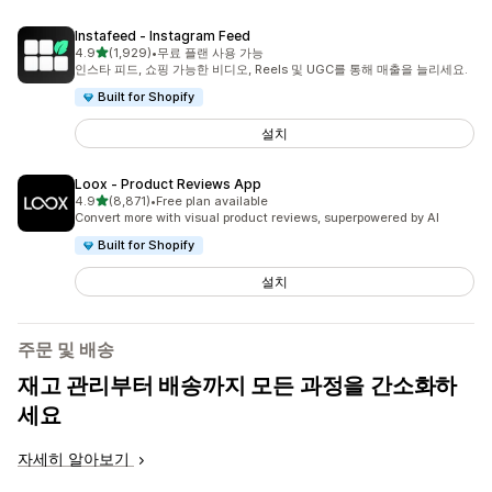
Instafeed ‑ Instagram Feed
별 5개 중
4.9
(1,929)
•
무료 플랜 사용 가능
총 리뷰 1929개
인스타 피드, 쇼핑 가능한 비디오, Reels 및 UGC를 통해 매출을 늘리세요.
Built for Shopify
설치
Loox ‑ Product Reviews App
별 5개 중
4.9
(8,871)
•
Free plan available
총 리뷰 8871개
Convert more with visual product reviews, superpowered by AI
Built for Shopify
설치
주문 및 배송
재고 관리부터 배송까지 모든 과정을 간소화하
세요
자세히 알아보기