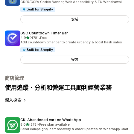
GDPR/CCPA Cookie Banner, Web Accessibility & EU Withdrawal
Built for Shopify
安裝
GSC Countdown Timer Bar
滿分 5 顆星
4.9
(478)
•
Free
共有 478 則評價
Add countdown timer bar to create urgency & boost flash sales
Built for Shopify
安裝
商店管理
使用追蹤、分析和營運工具順利經營業務
深入探索
CK: Abandoned cart on WhatsApp
滿分 5 顆星
5.0
(275)
•
Free plan available
共有 275 則評價
Send campaigns, cart recovery & order updates on WhatsApp Chat