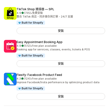
TikTok Shop 連接器 — SPL
滿分 5 顆星
4.9
(735)
•
免費安裝
共有 735 則評價
整合 TikTok 商店、同步庫存與訂單 - 24/7 支援
Built for Shopify
安裝
Easy Appointment Booking App
滿分 5 顆星
4.9
(512)
•
Free plan available
共有 512 則評價
Booking app for services, classes, events, tickets & POS
Built for Shopify
安裝
Flexify: Facebook Product Feed
滿分 5 顆星
4.3
(124)
•
Free plan available
共有 124 則評價
Improve Facebook/Insta performance by optimizing product data
Built for Shopify
安裝