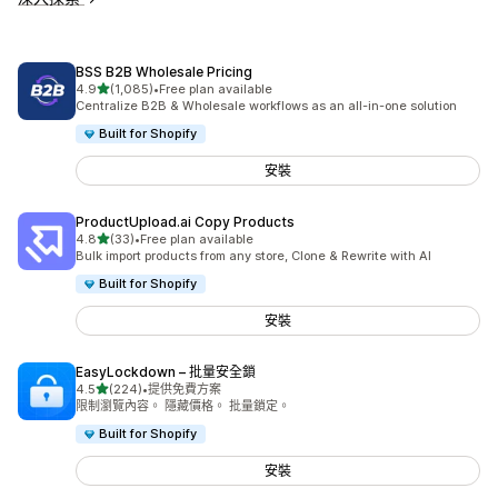
BSS B2B Wholesale Pricing
滿分 5 顆星
4.9
(1,085)
•
Free plan available
共有 1085 則評價
Centralize B2B & Wholesale workflows as an all-in-one solution
Built for Shopify
安裝
ProductUpload.ai Copy Products
滿分 5 顆星
4.8
(33)
•
Free plan available
共有 33 則評價
Bulk import products from any store, Clone & Rewrite with AI
Built for Shopify
安裝
EasyLockdown – 批量安全鎖
滿分 5 顆星
4.5
(224)
•
提供免費方案
共有 224 則評價
限制瀏覽內容。 隱藏價格。 批量鎖定。
Built for Shopify
安裝