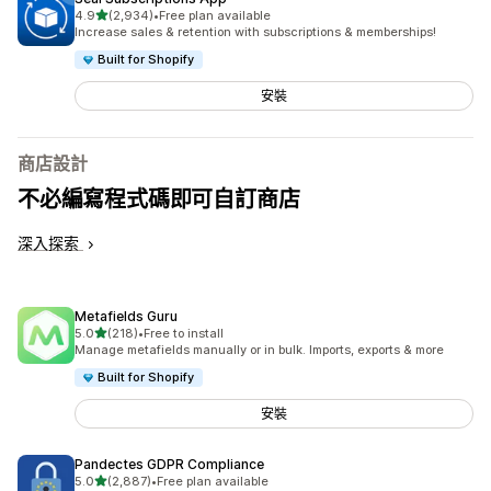
滿分 5 顆星
4.9
(2,934)
•
Free plan available
共有 2934 則評價
Increase sales & retention with subscriptions & memberships!
Built for Shopify
安裝
商店設計
不必編寫程式碼即可自訂商店
深入探索
Metafields Guru
滿分 5 顆星
5.0
(218)
•
Free to install
共有 218 則評價
Manage metafields manually or in bulk. Imports, exports & more
Built for Shopify
安裝
Pandectes GDPR Compliance
滿分 5 顆星
5.0
(2,887)
•
Free plan available
共有 2887 則評價