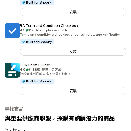
Built for Shopify
安裝
RA Term and Condition Checkbox
滿分 5 顆星
4.9
(178)
•
Free plan available
共有 178 則評價
Terms and conditions checkbox checkout rules, age verification
Built for Shopify
安裝
Hulk Form Builder
滿分 5 顆星
4.9
(1,885)
•
提供免費方案
共有 1885 則評價
轻松创建时尚的表格，只需几秒钟。
Built for Shopify
安裝
尋找商品
與重要供應商聯繫，採購有熱銷潛力的商品
深入探索