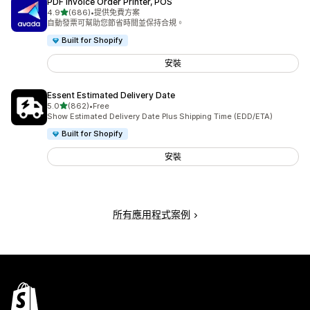
PDF Invoice Order Printer, POS
滿分 5 顆星
4.9
(686)
•
提供免費方案
共有 686 則評價
自動發票可幫助您節省時間並保持合規。
Built for Shopify
安裝
Essent Estimated Delivery Date
滿分 5 顆星
5.0
(862)
•
Free
共有 862 則評價
Show Estimated Delivery Date Plus Shipping Time (EDD/ETA)
Built for Shopify
安裝
所有應用程式案例