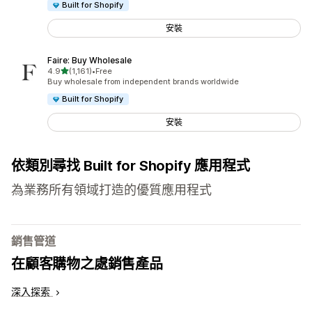
Built for Shopify
安裝
Faire: Buy Wholesale
滿分 5 顆星
4.9
(1,161)
•
Free
共有 1161 則評價
Buy wholesale from independent brands worldwide
Built for Shopify
安裝
依類別尋找 Built for Shopify 應用程式
為業務所有領域打造的優質應用程式
銷售管道
在顧客購物之處銷售產品
深入探索