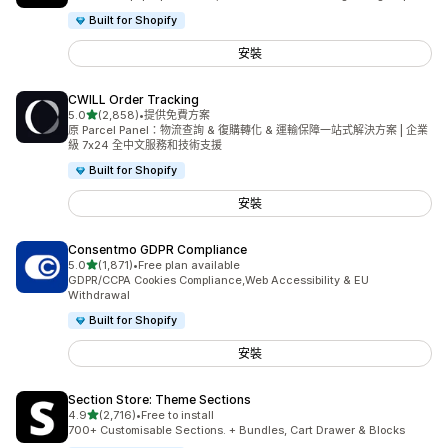
Built for Shopify
安裝
CWILL Order Tracking
滿分 5 顆星
5.0
(2,858)
•
提供免費方案
共有 2858 則評價
原 Parcel Panel：物流查詢 & 復購轉化 & 運輸保障一站式解決方案 | 企業
級 7x24 全中文服務和技術支援
Built for Shopify
安裝
Consentmo GDPR Compliance
滿分 5 顆星
5.0
(1,871)
•
Free plan available
共有 1871 則評價
GDPR/CCPA Cookies Compliance,Web Accessibility & EU
Withdrawal
Built for Shopify
安裝
Section Store: Theme Sections
滿分 5 顆星
4.9
(2,716)
•
Free to install
共有 2716 則評價
700+ Customisable Sections. + Bundles, Cart Drawer & Blocks