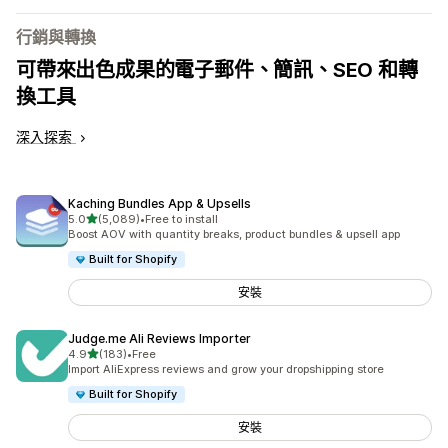
行銷與轉換
可帶來出色成果的電子郵件、簡訊、SEO 和轉
換工具
深入探索
Kaching Bundles App & Upsells
滿分 5 顆星
5.0
(5,089)
•
Free to install
共有 5089 則評價
Boost AOV with quantity breaks, product bundles & upsell app
Built for Shopify
安裝
Judge.me Ali Reviews Importer
滿分 5 顆星
4.9
(183)
•
Free
共有 183 則評價
Import AliExpress reviews and grow your dropshipping store
Built for Shopify
安裝