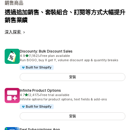
銷售商品
透過追加銷售、套裝組合、訂閱等方式大幅提升
銷售業績
深入探索
Discounty: Bulk Discount Sales
滿分 5 顆星
4.9
(1,182)
•
Free plan available
共有 1182 則評價
Run BOGO, buy X get Y, volume discount app & quantity breaks
Built for Shopify
安裝
Infinite Product Options
滿分 5 顆星
4.7
(2,417)
•
Free trial available
共有 2417 則評價
Infinite options for product options, text fields & add-ons
Built for Shopify
安裝
Seal Subscriptions App