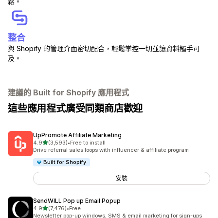
鬆。
整合
與 Shopify 的管理介面密切配合，輕鬆掌控一切並讓資料觸手可
及。
建議的 Built for Shopify 應用程式
這些應用程式廣受同類商店歡迎
UpPromote Affiliate Marketing
滿分 5 顆星
4.9
(3,593)
•
Free to install
共有 3593 則評價
Drive referral sales loops with influencer & affiliate program
Built for Shopify
安裝
SendWILL Pop up Email Popup
滿分 5 顆星
4.9
(7,476)
•
Free
共有 7476 則評價
Newsletter pop-up windows, SMS & email marketing for sign-ups