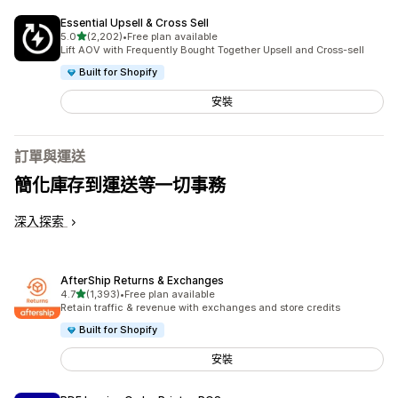
Essential Upsell & Cross Sell
滿分 5 顆星
5.0
(2,202)
•
Free plan available
共有 2202 則評價
Lift AOV with Frequently Bought Together Upsell and Cross-sell
Built for Shopify
安裝
訂單與運送
簡化庫存到運送等一切事務
深入探索
AfterShip Returns & Exchanges
滿分 5 顆星
4.7
(1,393)
•
Free plan available
共有 1393 則評價
Retain traffic & revenue with exchanges and store credits
Built for Shopify
安裝