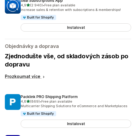
Seal Subscriptions App
z 5 hvězd
4,9
(2 940)
•
Free plan available
Celkový počet recenzí: 2940
Increase sales & retention with subscriptions & memberships!
Built for Shopify
Instalovat
Objednávky a doprava
Zjednodušte vše, od skladových zásob po
dopravu
Prozkoumat více
Packlink PRO Shipping Platform
z 5 hvězd
4,8
(869)
•
Free plan available
Celkový počet recenzí: 869
Multicarrier Shipping Solutions for eCommerce and Marketplaces
Built for Shopify
Instalovat