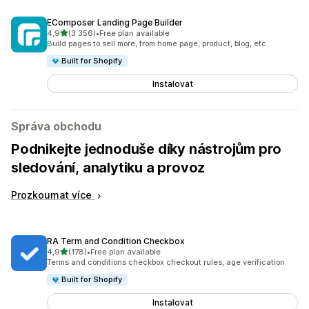
EComposer Landing Page Builder
z 5 hvězd
4,9
(3 356)
•
Free plan available
Celkový počet recenzí: 3356
Build pages to sell more, from home page, product, blog, etc.
Built for Shopify
Instalovat
Správa obchodu
Podnikejte jednoduše díky nástrojům pro
sledování, analytiku a provoz
Prozkoumat více
RA Term and Condition Checkbox
z 5 hvězd
4,9
(178)
•
Free plan available
Celkový počet recenzí: 178
Terms and conditions checkbox checkout rules, age verification
Built for Shopify
Instalovat