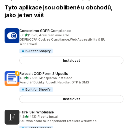
Tyto aplikace jsou oblíbené u obchodů,
jako je ten váš
Consentmo GDPR Compliance
z 5 hvězd
5,0
(1 873)
•
Free plan available
Celkový počet recenzí: 1873
GDPR/CCPA Cookies Compliance,Web Accessibility & EU
Withdrawal
Built for Shopify
Instalovat
Releasit COD Form & Upsells
z 5 hvězd
4,9
(2 529)
•
Bezplatná instalace
Celkový počet recenzí: 2529
Formulář Dobírky: Upsell, Nabídky, OTP & SMS
Built for Shopify
Instalovat
Faire: Sell Wholesale
z 5 hvězd
4,6
(413)
•
Free to install
Celkový počet recenzí: 413
Sell wholesale to independent retailers worldwide