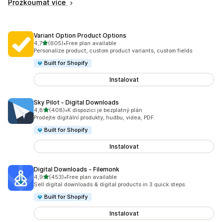
Prozkoumat více
Variant Option Product Options
z 5 hvězd
4,7
(605)
•
Free plan available
Celkový počet recenzí: 605
Personalize product, custom product variants, custom fields
Built for Shopify
Instalovat
Sky Pilot ‑ Digital Downloads
z 5 hvězd
4,8
(408)
•
K dispozici je bezplatný plán
Celkový počet recenzí: 408
Prodejte digitální produkty, hudbu, videa, PDF.
Built for Shopify
Instalovat
Digital Downloads ‑ Filemonk
z 5 hvězd
4,9
(453)
•
Free plan available
Celkový počet recenzí: 453
Sell digital downloads & digital products in 3 quick steps
Built for Shopify
Instalovat