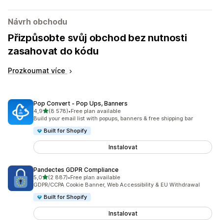
Návrh obchodu
Přizpůsobte svůj obchod bez nutnosti
zasahovat do kódu
Prozkoumat více
Pop Convert ‑ Pop Ups, Banners
z 5 hvězd
4,9
(8 578)
•
Free plan available
Celkový počet recenzí: 8578
Build your email list with popups, banners & free shipping bar
Built for Shopify
Instalovat
Pandectes GDPR Compliance
z 5 hvězd
5,0
(2 887)
•
Free plan available
Celkový počet recenzí: 2887
GDPR/CCPA Cookie Banner, Web Accessibility & EU Withdrawal
Built for Shopify
Instalovat