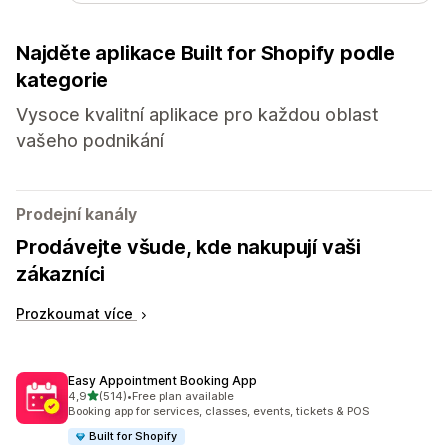
Najděte aplikace Built for Shopify podle
kategorie
Vysoce kvalitní aplikace pro každou oblast
vašeho podnikání
Prodejní kanály
Prodávejte všude, kde nakupují vaši
zákazníci
Prozkoumat více
Easy Appointment Booking App
z 5 hvězd
4,9
(514)
•
Free plan available
Celkový počet recenzí: 514
Booking app for services, classes, events, tickets & POS
Built for Shopify