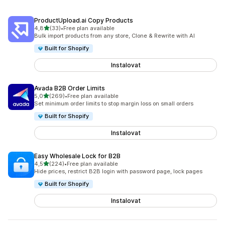
ProductUpload.ai Copy Products
z 5 hvězd
4,8
(33)
•
Free plan available
Celkový počet recenzí: 33
Bulk import products from any store, Clone & Rewrite with AI
Built for Shopify
Instalovat
Avada B2B Order Limits
z 5 hvězd
5,0
(269)
•
Free plan available
Celkový počet recenzí: 269
Set minimum order limits to stop margin loss on small orders
Built for Shopify
Instalovat
Easy Wholesale Lock for B2B
z 5 hvězd
4,5
(224)
•
Free plan available
Celkový počet recenzí: 224
Hide prices, restrict B2B login with password page, lock pages
Built for Shopify
Instalovat