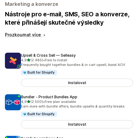
Marketing a konverze
Nástroje pro e-mail, SMS, SEO a konverze,
které přinášejí skutečné výsledky
Prozkoumat více
Upsell & Cross Sell — Selleasy
z 5 hvězd
4,9
(2 485)
•
Free to install
Celkový počet recenzí: 2485
Frequently bought together bundles & in cart upsell, boost AOV
Built for Shopify
Instalovat
Bundler ‑ Product Bundles App
z 5 hvězd
4,9
(2 500)
•
Free plan available
Celkový počet recenzí: 2500
Earn more with bundle offers, bundle upsells & quantity breaks
Built for Shopify
Instalovat