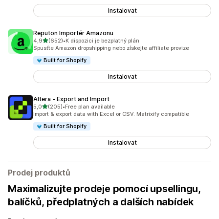
Instalovat
Reputon Importér Amazonu
z 5 hvězd
4,9
(652)
•
K dispozici je bezplatný plán
Celkový počet recenzí: 652
Spusťte Amazon dropshipping nebo získejte affiliate provize
Built for Shopify
Instalovat
Altera ‑ Export and Import
z 5 hvězd
5,0
(205)
•
Free plan available
Celkový počet recenzí: 205
Import & export data with Excel or CSV. Matrixify compatible
Built for Shopify
Instalovat
Prodej produktů
Maximalizujte prodeje pomocí upsellingu,
balíčků, předplatných a dalších nabídek