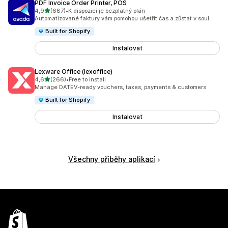
PDF Invoice Order Printer, POS
z 5 hvězd
4,9
(687)
•
K dispozici je bezplatný plán
Celkový počet recenzí: 687
Automatizované faktury vám pomohou ušetřit čas a zůstat v soul
Built for Shopify
Instalovat
Lexware Office (lexoffice)
z 5 hvězd
4,6
(266)
•
Free to install
Celkový počet recenzí: 266
Manage DATEV-ready vouchers, taxes, payments & customers
Built for Shopify
Instalovat
Všechny příběhy aplikací