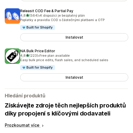
Releasit COD Fee & Partial Pay
z 5 hvězd
4,8
(564)
•
K dispozici je bezplatný plán
Celkový počet recenzí: 564
Poplatky a pravidla COD s částečnými platbami a OTP
Built for Shopify
Instalovat
NA Bulk Price Editor
z 5 hvězd
4,8
(223)
•
Free plan available
Celkový počet recenzí: 223
Easy bulk price edits, flash sales, and scheduled sales
Built for Shopify
Instalovat
Hledání produktů
Získávejte zdroje těch nejlepších produktů
díky propojení s klíčovými dodavateli
Prozkoumat více