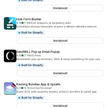
Built for Shopify
Instalovat
Hulk Form Builder
z 5 hvězd
4,9
(1 885)
•
K dispozici je bezplatný plán
Celkový počet recenzí: 1885
Vytvářejte stylové formuláře snadno a během několika sekund.
Built for Shopify
Instalovat
SendWILL Pop up Email Popup
z 5 hvězd
4,9
(7 480)
•
Free
Celkový počet recenzí: 7480
Newsletter pop-up windows, SMS & email marketing for sign-ups
Built for Shopify
Instalovat
Kaching Bundles App & Upsells
z 5 hvězd
5,0
(5 102)
•
Free to install
Celkový počet recenzí: 5102
Boost AOV with quantity breaks, product bundles & upsell app
Built for Shopify
Instalovat