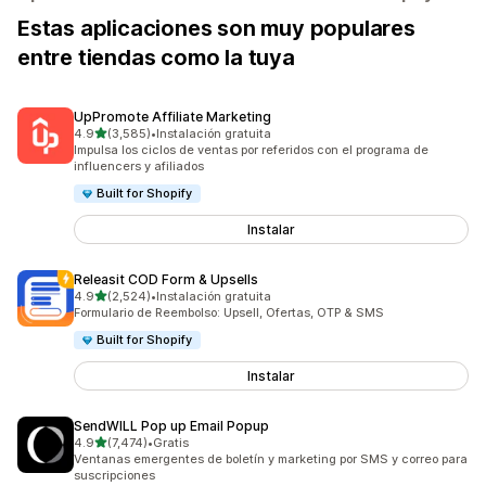
Estas aplicaciones son muy populares
entre tiendas como la tuya
UpPromote Affiliate Marketing
de 5 estrellas
4.9
(3,585)
•
Instalación gratuita
3585 reseñas en total
Impulsa los ciclos de ventas por referidos con el programa de
influencers y afiliados
Built for Shopify
Instalar
Releasit COD Form & Upsells
de 5 estrellas
4.9
(2,524)
•
Instalación gratuita
2524 reseñas en total
Formulario de Reembolso: Upsell, Ofertas, OTP & SMS
Built for Shopify
Instalar
SendWILL Pop up Email Popup
de 5 estrellas
4.9
(7,474)
•
Gratis
7474 reseñas en total
Ventanas emergentes de boletín y marketing por SMS y correo para
suscripciones