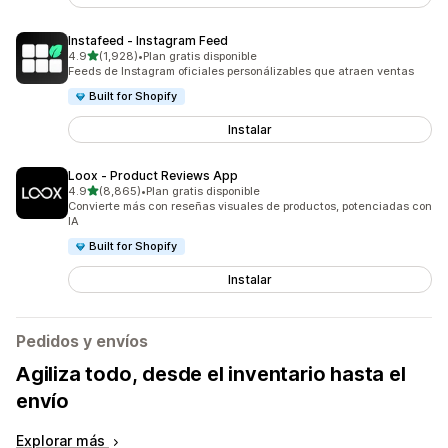
Instafeed ‑ Instagram Feed
de 5 estrellas
4.9
(1,928)
•
Plan gratis disponible
1928 reseñas en total
Feeds de Instagram oficiales personálizables que atraen ventas
Built for Shopify
Instalar
Loox ‑ Product Reviews App
de 5 estrellas
4.9
(8,865)
•
Plan gratis disponible
8865 reseñas en total
Convierte más con reseñas visuales de productos, potenciadas con
IA
Built for Shopify
Instalar
Pedidos y envíos
Agiliza todo, desde el inventario hasta el
envío
Explorar más