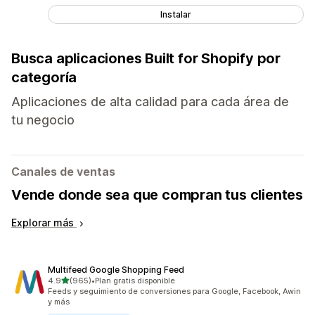
Instalar
Busca aplicaciones Built for Shopify por
categoría
Aplicaciones de alta calidad para cada área de
tu negocio
Canales de ventas
Vende donde sea que compran tus clientes
Explorar más
Multifeed Google Shopping Feed
de 5 estrellas
4.9
(965)
•
Plan gratis disponible
965 reseñas en total
Feeds y seguimiento de conversiones para Google, Facebook, Awin
y más