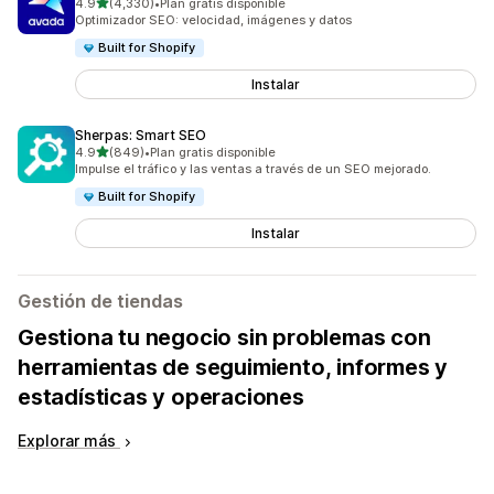
de 5 estrellas
4.9
(4,330)
•
Plan gratis disponible
4330 reseñas en total
Optimizador SEO: velocidad, imágenes y datos
Built for Shopify
Instalar
Sherpas: Smart SEO
de 5 estrellas
4.9
(849)
•
Plan gratis disponible
849 reseñas en total
Impulse el tráfico y las ventas a través de un SEO mejorado.
Built for Shopify
Instalar
Gestión de tiendas
Gestiona tu negocio sin problemas con
herramientas de seguimiento, informes y
estadísticas y operaciones
Explorar más