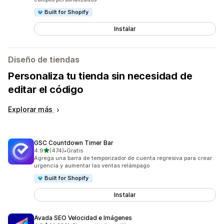
Built for Shopify
Instalar
Diseño de tiendas
Personaliza tu tienda sin necesidad de
editar el código
Explorar más
GSC Countdown Timer Bar
de 5 estrellas
4.9
(474)
•
Gratis
474 reseñas en total
Agrega una barra de temporizador de cuenta regresiva para crear
urgencia y aumentar las ventas relámpago
Built for Shopify
Instalar
Avada SEO Velocidad e Imágenes