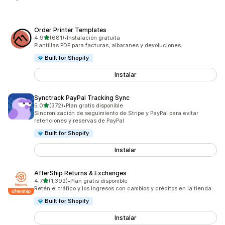
Order Printer Templates
de 5 estrellas
4.9
(681)
•
Instalación gratuita
681 reseñas en total
Plantillas PDF para facturas, albaranes y devoluciones.
Built for Shopify
Instalar
Synctrack PayPal Tracking Sync
de 5 estrellas
5.0
(372)
•
Plan gratis disponible
372 reseñas en total
Sincronización de seguimiento de Stripe y PayPal para evitar
retenciones y reservas de PayPal
Built for Shopify
Instalar
AfterShip Returns & Exchanges
de 5 estrellas
4.7
(1,392)
•
Plan gratis disponible
1392 reseñas en total
Retén el tráfico y los ingresos con cambios y créditos en la tienda
Built for Shopify
Instalar