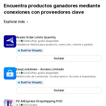
Encuentra productos ganadores mediante
conexiones con proveedores clave
Explorar más
Avada Order Limits Quantity
de 5 estrellas
5.0
(268)
•
Plan gratis disponible
268 reseñas en total
Establecer límites para producto, colección, cliente y pedido
Built for Shopify
Instalar
EasyLockdown ‑ Acceso Limitado
de 5 estrellas
4.5
(224)
•
Plan gratis disponible
224 reseñas en total
Restricción de contenido. Ocultar precio. Acceso a mayoristas.
Built for Shopify
Instalar
FD AliExpress Dropshipping POD
de 5 estrellas
4.5
(41)
•
Gratis