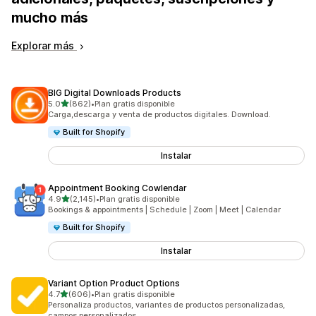
mucho más
Explorar más
BIG Digital Downloads Products
de 5 estrellas
5.0
(862)
•
Plan gratis disponible
862 reseñas en total
Carga,descarga y venta de productos digitales. Download.
Built for Shopify
Instalar
Appointment Booking Cowlendar
de 5 estrellas
4.9
(2,145)
•
Plan gratis disponible
2145 reseñas en total
Bookings & appointments | Schedule | Zoom | Meet | Calendar
Built for Shopify
Instalar
Variant Option Product Options
de 5 estrellas
4.7
(606)
•
Plan gratis disponible
606 reseñas en total
Personaliza productos, variantes de productos personalizadas,
campos personalizados