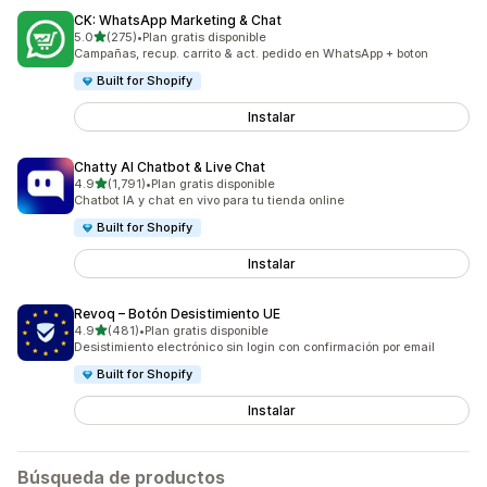
CK: WhatsApp Marketing & Chat
de 5 estrellas
5.0
(275)
•
Plan gratis disponible
275 reseñas en total
Campañas, recup. carrito & act. pedido en WhatsApp + boton
Built for Shopify
Instalar
Chatty AI Chatbot & Live Chat
de 5 estrellas
4.9
(1,791)
•
Plan gratis disponible
1791 reseñas en total
Chatbot IA y chat en vivo para tu tienda online
Built for Shopify
Instalar
Revoq – Botón Desistimiento UE
de 5 estrellas
4.9
(481)
•
Plan gratis disponible
481 reseñas en total
Desistimiento electrónico sin login con confirmación por email
Built for Shopify
Instalar
Búsqueda de productos