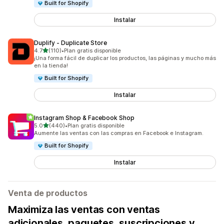
Built for Shopify
Instalar
Duplify ‑ Duplicate Store
de 5 estrellas
4.7
(110)
•
Plan gratis disponible
110 reseñas en total
¡Una forma fácil de duplicar los productos, las páginas y mucho más
en la tienda!
Built for Shopify
Instalar
Instagram Shop & Facebook Shop
de 5 estrellas
5.0
(440)
•
Plan gratis disponible
440 reseñas en total
Aumente las ventas con las compras en Facebook e Instagram.
Built for Shopify
Instalar
Venta de productos
Maximiza las ventas con ventas
adicionales, paquetes, suscripciones y