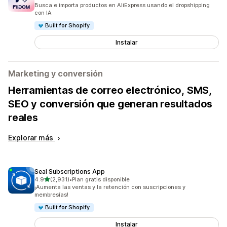
41 reseñas en total
Busca e importa productos en AliExpress usando el dropshipping
con IA
Built for Shopify
Instalar
Marketing y conversión
Herramientas de correo electrónico, SMS,
SEO y conversión que generan resultados
reales
Explorar más
Seal Subscriptions App
de 5 estrellas
4.9
(2,931)
•
Plan gratis disponible
2931 reseñas en total
¡Aumenta las ventas y la retención con suscripciones y
membresías!
Built for Shopify
Instalar