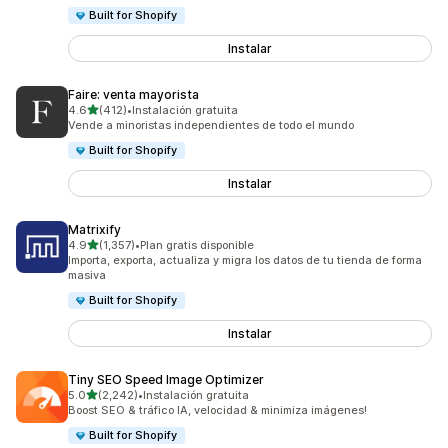
Built for Shopify
Instalar
Faire: venta mayorista
de 5 estrellas
4.6
(412)
•
Instalación gratuita
412 reseñas en total
Vende a minoristas independientes de todo el mundo
Built for Shopify
Instalar
Matrixify
de 5 estrellas
4.9
(1,357)
•
Plan gratis disponible
1357 reseñas en total
Importa, exporta, actualiza y migra los datos de tu tienda de forma
masiva
Built for Shopify
Instalar
Tiny SEO Speed Image Optimizer
de 5 estrellas
5.0
(2,242)
•
Instalación gratuita
2242 reseñas en total
Boost SEO & tráfico IA, velocidad & minimiza imágenes!
Built for Shopify